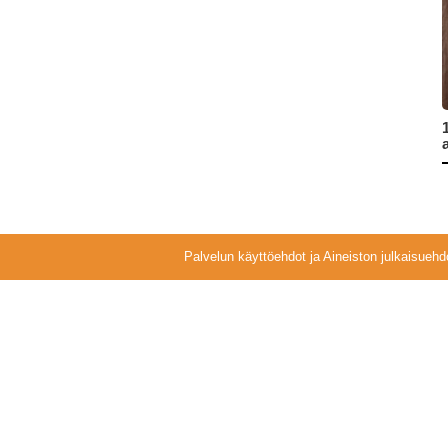
Palvelun käyttöehdot ja Aineiston julkaisuehd