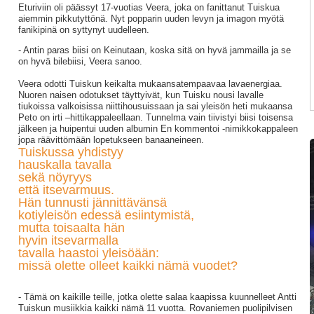
Eturiviin oli päässyt 17-vuotias Veera, joka on fanittanut Tuiskua
aiemmin pikkutyttönä. Nyt popparin uuden levyn ja imagon myötä
fanikipinä on syttynyt uudelleen.
- Antin paras biisi on Keinutaan, koska sitä on hyvä jammailla ja se
on hyvä bilebiisi, Veera sanoo.
Veera odotti Tuiskun keikalta mukaansatempaavaa lavaenergiaa.
Nuoren naisen odotukset täyttyivät, kun Tuisku nousi lavalle
tiukoissa valkoisissa niittihousuissaan ja sai yleisön heti mukaansa
Peto on irti –hittikappaleellaan. Tunnelma vain tiivistyi biisi toisensa
jälkeen ja huipentui uuden albumin En kommentoi -nimikkokappaleen
jopa räävittömään lopetukseen banaaneineen.
Tuiskussa yhdistyy
hauskalla tavalla
sekä nöyryys
että itsevarmuus.
Hän tunnusti jännittävänsä
kotiyleisön edessä esiintymistä,
mutta toisaalta hän
hyvin itsevarmalla
tavalla haastoi yleisöään:
missä olette olleet kaikki nämä vuodet?
- Tämä on kaikille teille, jotka olette salaa kaapissa kuunnelleet Antti
Tuiskun musiikkia kaikki nämä 11 vuotta. Rovaniemen puolipilvisen