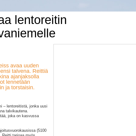
a lentoreitin
vaniemelle
weiss avaa uuden
ensi talvena. Reittiä
kina ajanjaksolla
ot lennetään
 ja torstaisin.
 – lentoreitistä, jonka uusi
na talvikautena.
ntää, joka on kasvussa
joitusvuorokausissa (5100
. Reitti tarjoaa myös