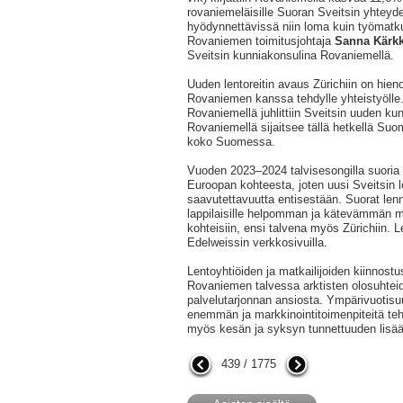
rovaniemeläisille Suoran Sveitsin yhteyde
hyödynnettävissä niin loma kuin työmatku
Rovaniemen toimitusjohtaja
Sanna Kärkk
Sveitsin kunniakonsulina Rovaniemellä.
Uuden lentoreitin avaus Zürichiin on hieno
Rovaniemen kanssa tehdylle yhteistyölle
Rovaniemellä juhlittiin Sveitsin uuden kun
Rovaniemellä sijaitsee tällä hetkellä Su
koko Suomessa.
Vuoden 2023–2024 talvisesongilla suoria le
Euroopan kohteesta, joten uusi Sveitsin le
saavutettavuutta entisestään. Suorat len
lappilaisille helpomman ja kätevämmän 
kohteisiin, ensi talvena myös Zürichiin. 
Edelweissin verkkosivuilla.
Lentoyhtiöiden ja matkailijoiden kiinnostu
Rovaniemen talvessa arktisten olosuhtei
palvelutarjonnan ansiosta. Ympärivuotis
enemmän ja markkinointitoimenpiteitä te
myös kesän ja syksyn tunnettuuden lisä
439 / 1775