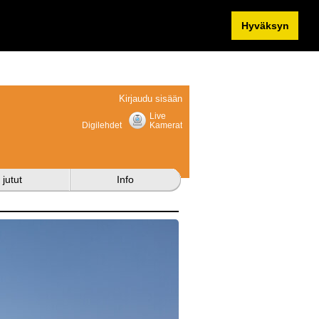
Hyväksyn
Kirjaudu sisään
Live
Digilehdet
Kamerat
 jutut
Info