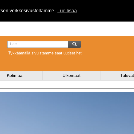
uksen verkkosivustollamme.
Lue lisää
Tykkäämällä sivuistamme saat uutiset heti
Kotimaa
Ulkomaat
Tulevat