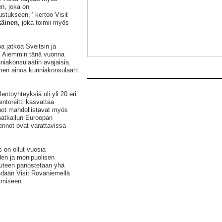
n, joka on
stukseen,’’ kertoo Visit
äinen,
joka toimii myös
a jatkoa Sveitsin ja
. Aiemmin tänä vuonna
niakonsulaatin avajaisia.
omen ainoa kunniakonsulaatti
ntoyhteyksiä oli yli 20 eri
ntoreitti kasvattaa
not mahdollistavat myös
matkailun Euroopan
Lennot ovat varattavissa
s on ollut vuosia
den ja monipuolisen
uuteen panostetaan yhä
hdään Visit Rovaniemellä
ämiseen.