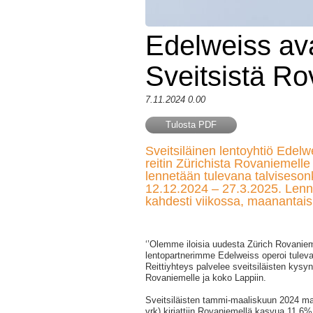
Edelweiss ava
Sveitsistä Ro
7.11.2024 0.00
Tulosta PDF
Sveitsiläinen lentoyhtiö Edel
reitin Zürichista Rovaniemelle 
lennetään tulevana talviseson
12.12.2024 – 27.3.2025. Lenn
kahdesti viikossa, maanantaisin
‘’Olemme iloisia uudesta Zürich Rovaniemi
lentopartnerimme Edelweiss operoi tuleva
Reittiyhteys palvelee sveitsiläisten kysy
Rovaniemelle ja koko Lappiin.
Sveitsiläisten tammi-maaliskuun 2024 ma
vrk) kirjattiin Rovaniemellä kasvua 11,6%