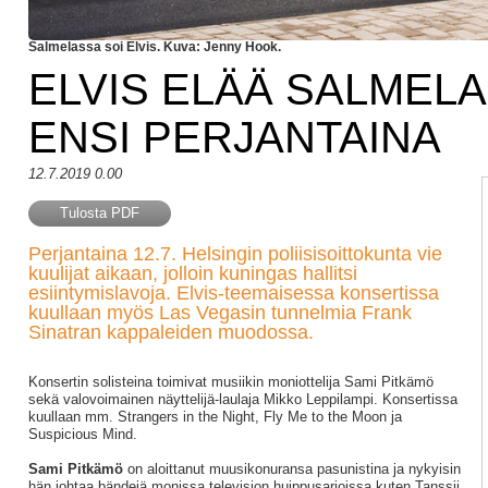
Salmelassa soi Elvis. Kuva: Jenny Hook.
ELVIS ELÄÄ SALMEL
ENSI PERJANTAINA
12.7.2019 0.00
Tulosta PDF
Perjantaina 12.7. Helsingin poliisisoittokunta vie
kuulijat aikaan, jolloin kuningas hallitsi
esiintymislavoja. Elvis-teemaisessa konsertissa
kuullaan myös Las Vegasin tunnelmia Frank
Sinatran kappaleiden muodossa.
Konsertin solisteina toimivat musiikin moniottelija Sami Pitkämö
sekä valovoimainen näyttelijä-laulaja Mikko Leppilampi. Konsertissa
kuullaan mm. Strangers in the Night, Fly Me to the Moon ja
Suspicious Mind.
Sami Pitkämö
on aloittanut muusikonuransa pasunistina ja nykyisin
hän johtaa bändejä monissa television huippusarjoissa kuten Tanssii