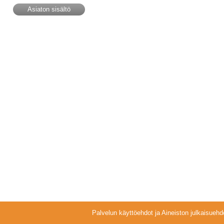
Asiaton sisältö
Palvelun käyttöehdot ja Aineiston julkaisuehd