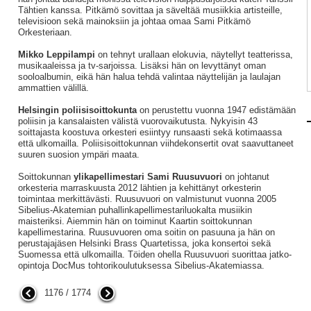
Tähtien kanssa. Pitkämö sovittaa ja säveltää musiikkia artisteille,
televisioon sekä mainoksiin ja johtaa omaa Sami Pitkämö
Orkesteriaan.
Mikko Leppilampi
on tehnyt urallaan elokuvia, näytellyt teatterissa,
musikaaleissa ja tv-sarjoissa. Lisäksi hän on levyttänyt oman
sooloalbumin, eikä hän halua tehdä valintaa näyttelijän ja laulajan
ammattien välillä.
Helsingin poliisisoittokunta
on perustettu vuonna 1947 edistämään
poliisin ja kansalaisten välistä vuorovaikutusta. Nykyisin 43
soittajasta koostuva orkesteri esiintyy runsaasti sekä kotimaassa
että ulkomailla. Poliisisoittokunnan viihdekonsertit ovat saavuttaneet
suuren suosion ympäri maata.
Soittokunnan
ylikapellimestari Sami Ruusuvuori
on johtanut
orkesteria marraskuusta 2012 lähtien ja kehittänyt orkesterin
toimintaa merkittävästi. Ruusuvuori on valmistunut vuonna 2005
Sibelius-Akatemian puhallinkapellimestariluokalta musiikin
maisteriksi. Aiemmin hän on toiminut Kaartin soittokunnan
kapellimestarina. Ruusuvuoren oma soitin on pasuuna ja hän on
perustajajäsen Helsinki Brass Quartetissa, joka konsertoi sekä
Suomessa että ulkomailla. Töiden ohella Ruusuvuori suorittaa jatko-
opintoja DocMus tohtorikoulutuksessa Sibelius-Akatemiassa.
1176 / 1774