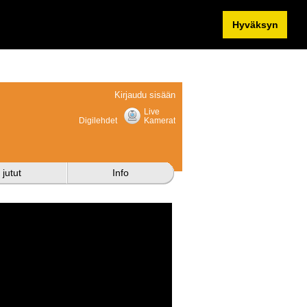
Hyväksyn
Kirjaudu sisään
Live
Digilehdet
Kamerat
 jutut
Info