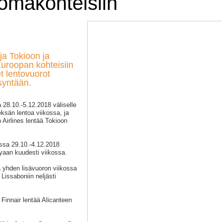
omakohteisiin
ja Tokioon ja
uroopan kohteisiin
t lentovuorot
syntään.
a 28.10.-5.12.2018 väliselle
eksän lentoa viikossa, ja
 Airlines lentää Tokioon
ossa 29.10.-4.12.2018
goyaan kuudesti viikossa.
a yhden lisävuoron viikossa
 Lissaboniin neljästi
 Finnair lentää Alicanteen