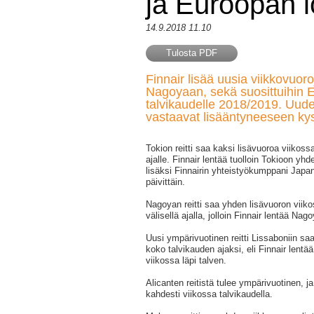
ja Euroopan l
14.9.2018 11.10
Tulosta PDF
Finnair lisää uusia viikkovuoro
Nagoyaan, sekä suosittuihin E
talvikaudelle 2018/2019. Uude
vastaavat lisääntyneeseen ky
Tokion reitti saa kaksi lisävuoroa viikoss
ajalle. Finnair lentää tuolloin Tokioon yhd
lisäksi Finnairin yhteistyökumppani Japan
päivittäin.
Nagoyan reitti saa yhden lisävuoron viik
välisellä ajalla, jolloin Finnair lentää Na
Uusi ympärivuotinen reitti Lissaboniin sa
koko talvikauden ajaksi, eli Finnair lentää
viikossa läpi talven.
Alicanten reitistä tulee ympärivuotinen, ja
kahdesti viikossa talvikaudella.