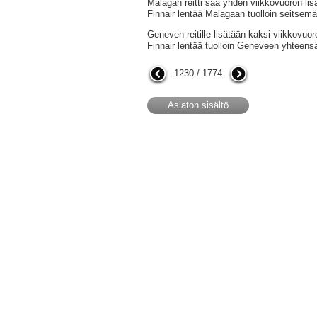
Malagan reitti saa yhden viikkovuoron lis
Finnair lentää Malagaan tuolloin seitsemä
Geneven reitille lisätään kaksi viikkovuo
Finnair lentää tuolloin Geneveen yhteens
1230 / 1774
Asiaton sisältö