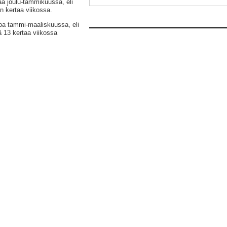
ää joulu-tammikuussa, eli
n kertaa viikossa.
roa tammi-maaliskuussa, eli
ä 13 kertaa viikossa