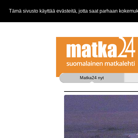
Tämä sivusto käyttää evästeitä, jotta saat parhaan kokem
Matka24 nyt