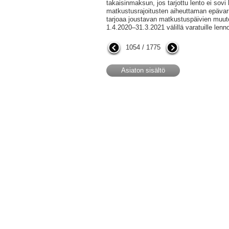
takaisinmaksun, jos tarjottu lento ei sovi 
matkustusrajoitusten aiheuttaman epävar
tarjoaa joustavan matkustuspäivien muu
1.4.2020–31.3.2021 välillä varatuille lennoi
1054 / 1775
Asiaton sisältö