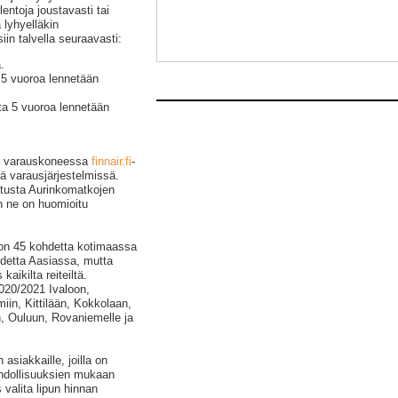
lentoja joustavasti tai
 lyhyelläkin
iin talvella seuraavasti:
.
a 5 vuoroa lennetään
sta 5 vuoroa lennetään
rin varauskoneessa
finnair.fi
-
ä varausjärjestelmissä.
utusta Aurinkomatkojen
n ne on huomioitu
 on 45 kohdetta kotimaassa
hdetta Aasiassa, mutta
aikilta reiteiltä.
2020/2021 Ivaloon,
in, Kittilään, Kokkolaan,
 Ouluun, Rovaniemelle ja
 asiakkaille, joilla on
mahdollisuuksien mukaan
valita lipun hinnan