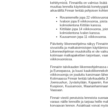
kehittymistä. Finnairilla on valmius lisätä 
muuttaa lennolla käytettävää konetyyppiä
aikavälillä.Finnair lentää pohjoisen kohteis
Rovaniemelle jopa 22 viikkovuoroa
Ivaloon jopa 8 viikkovuoroa, joist
kolmiolentona Kittilän kanssa.
Kittilään jopa 14 viikkovuoroa, joi
kolmiolentona Ivalon kanssa.
Kuusamoon jopa 11 viikkovuoroa.
Päivitetty liikenneohjelma näkyy Finnai
sivustolla ja matkatoimistojen käyttämiss
Liikenneohjelman muutoksilla ei ole vaik
kotimaan matkapakettien tarjontaan, vaa
viikkovuoroissa.
Finnairin talvikauden liikenneohjelmassa
ja Euroopassa, ja kuusi kaukoliikenneko
viikkovuoroja on jouduttu karsimaan lähes k
Kotimaassa Finnair lentää talvikaudella 
Joensuuhun, Jyväskylään, Kajaaniin, Kemi
Kuopioon, Kuusamoon, Maarianhaminaan,
Vaasaan.
Finnair viestii perutuista lennoista suoraan
varaus näille lennoille ja tarjoaa heille 
korvaavan lennon. Asiakkaat voivat myös 