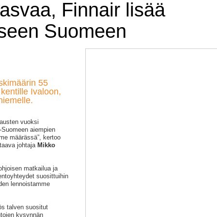
asvaa, Finnair lisää
oiseen Suomeen
eskimäärin 55
entille Ivaloon,
niemelle.
austen vuoksi
is-Suomeen aiempien
mme määrässä”, kertoo
taava johtaja
Mikko
hjoisen matkailua ja
entoyhteydet suosittuihin
auden lennoistamme
s talven suositut
entojen kysynnän