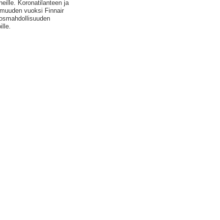
heille. Koronatilanteen ja
muuden vuoksi Finnair
tosmahdollisuuden
lle.