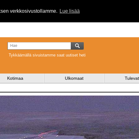
uksen verkkosivustollamme.
Lue lisää
Tykkäämällä sivuistamme saat uutiset heti
Kotimaa
Ulkomaat
Tulevat