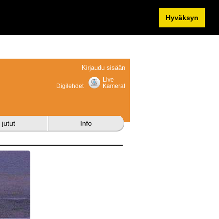
Hyväksyn
Kirjaudu sisään
Live
Digilehdet
Kamerat
 jutut
Info