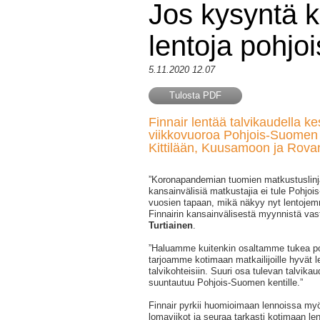
Jos kysyntä k
lentoja pohj
5.11.2020 12.07
Tulosta PDF
Finnair lentää talvikaudella k
viikkovuoroa Pohjois-Suomen k
Kittilään, Kuusamoon ja Rova
”Koronapandemian tuomien matkustuslinj
kansainvälisiä matkustajia ei tule Pohjo
vuosien tapaan, mikä näkyy nyt lentoje
Finnairin kansainvälisestä myynnistä vas
Turtiainen
.
”Haluamme kuitenkin osaltamme tukea po
tarjoamme kotimaan matkailijoille hyvät l
talvikohteisiin. Suuri osa tulevan talvik
suuntautuu Pohjois-Suomen kentille.”
Finnair pyrkii huomioimaan lennoissa myö
lomaviikot ja seuraa tarkasti kotimaan l