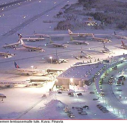
iemen lentoasemalle tule. Kuva: Finavia