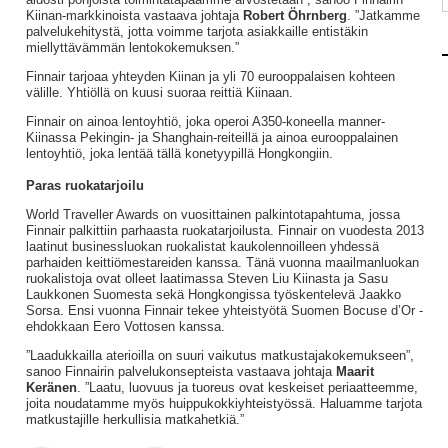
Kiinan-markkinoista vastaava johtaja
Robert Öhrnberg
. ”Jatkamme
palvelukehitystä, jotta voimme tarjota asiakkaille entistäkin
miellyttävämmän lentokokemuksen.”
Finnair tarjoaa yhteyden Kiinan ja yli 70 eurooppalaisen kohteen
välille. Yhtiöllä on kuusi suoraa reittiä Kiinaan.
Finnair on ainoa lentoyhtiö, joka operoi A350-koneella manner-
Kiinassa Pekingin- ja Shanghain-reiteillä ja ainoa eurooppalainen
lentoyhtiö, joka lentää tällä konetyypillä Hongkongiin.
Paras ruokatarjoilu
World Traveller Awards on vuosittainen palkintotapahtuma, jossa
Finnair palkittiin parhaasta ruokatarjoilusta. Finnair on vuodesta 2013
laatinut businessluokan ruokalistat kaukolennoilleen yhdessä
parhaiden keittiömestareiden kanssa. Tänä vuonna maailmanluokan
ruokalistoja ovat olleet laatimassa Steven Liu Kiinasta ja Sasu
Laukkonen Suomesta sekä Hongkongissa työskentelevä Jaakko
Sorsa. Ensi vuonna Finnair tekee yhteistyötä Suomen Bocuse d’Or -
ehdokkaan Eero Vottosen kanssa.
”Laadukkailla aterioilla on suuri vaikutus matkustajakokemukseen”,
sanoo Finnairin palvelukonsepteista vastaava johtaja
Maarit
Keränen
. ”Laatu, luovuus ja tuoreus ovat keskeiset periaatteemme,
joita noudatamme myös huippukokkiyhteistyössä. Haluamme tarjota
matkustajille herkullisia matkahetkiä.”