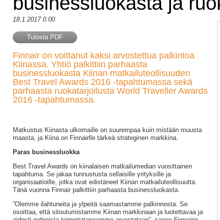
businessluokasta ja ruok
18.1.2017 0.00
Tulosta PDF
Finnair on voittanut kaksi arvostettua palkintoa
Kiinassa. Yhtiö palkittiin parhaasta
businessluokasta Kiinan matkailuteollisuuden
Best Travel Awards 2016 -tapahtumassa sekä
parhaasta ruokatarjoilusta World Traveller Awards
2016 -tapahtumassa.
Matkustus Kiinasta ulkomaille on suurempaa kuin mistään muusta
maasta, ja Kiina on Finnairlle tärkeä strateginen markkina.
Paras businessluokka
Best Travel Awards on kiinalaisen matkailumedian vuosittainen
tapahtuma. Se jakaa tunnustusta sellaisille yrityksille ja
organisaatioille, jotka ovat edistäneet Kiinan matkailuteollisuutta.
Tänä vuonna Finnair palkittiin parhaasta businessluokasta.
”Olemme ilahtuneita ja ylpeitä saamastamme palkinnosta. Se
osoittaa, että sitoutumistamme Kiinan markkinaan ja luotettavaa ja
aidosti pohjoista toimintatapaamme arvostetaan”, sanoo Finnairin