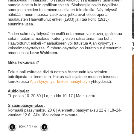
valokuviaan rinnakkain, joissakin valokuvissa esiintyy täsmälleen
samoja aiheita kuin grafiikan töissä. Simbergille onkin tyypillistä
samojen aiheiden tutkiminen useilla eri tekniikoilla. Näyttelyssä
nähdään muun muassa valokuvia, jotka ovat olleet apuna
maalausten Haavoittunut enkeli (1903) ja Iltaa kohti (1913)
suunnittelussa.
Yhden salin näyttelyssä on esillä rinta rinnan valokuvia, grafiikkaa
sekä muutama maalaus, kuten yleisön rakastama Iltaa kohti.
Haavoittunut enkeli -maalaukseen voi tutustua Ajan kysymys -
kokoelmanäyttelyssä. Simberg-näyttelyn on kuratoinut Ateneumin
amanuenssi
Lene Wahlsten.
Mikä Fokus-sali?
Fokus-sali esittelee tiiviitä nostoja Ateneumin kokoelmien
taiteilijoista tai teemoista. Fokus-sali sijaitsee museon toisessa
kerroksessa
Ajan kysymys -kokoelmanäyttelyn
yhteydessä.
Aukioloajat
Ti–pe klo 10–20.30 | La, su klo 10–17 | Ma suljettu
Sisäänpääsymaksut
Normaali pääsymaksu 20 € | Alennettu pääsymaksu 12 € | 18–24-
vuotiaat 12 € | Alle 18-vuotiaat maksutta
636 / 1775