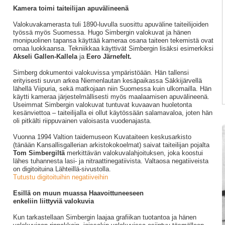
Kamera toimi taiteilijan apuvälineenä
Valokuvakamerasta tuli 1890-luvulla suosittu apuväline taiteilijoiden
työssä myös Suomessa. Hugo Simbergin valokuvat ja hänen
monipuolinen tapansa käyttää kameraa osana taiteen tekemistä ovat
omaa luokkaansa. Tekniikkaa käyttivät Simbergin lisäksi esimerkiksi
Akseli Gallen-Kallela
ja
Eero Järnefelt.
Simberg dokumentoi valokuvissa ympäristöään. Hän tallensi
erityisesti suvun arkea Niemenlautan kesäpaikassa Säkkijärvellä
lähellä Viipuria, sekä matkojaan niin Suomessa kuin ulkomailla. Hän
käytti kameraa järjestelmällisesti myös maalaamisen apuvälineenä.
Useimmat Simbergin valokuvat tuntuvat kuvaavan huoletonta
kesänviettoa – taiteilijalla ei ollut käytössään salamavaloa, joten hän
oli pitkälti riippuvainen valoisasta vuodenajasta.
Vuonna 1994 Valtion taidemuseon Kuvataiteen keskusarkisto
(tänään Kansallisgallerian arkistokokoelmat) saivat taiteilijan pojalta
Tom Simbergiltä
merkittävän valokuvalahjoituksen, joka koostui
lähes tuhannesta lasi- ja nitraattinegatiivista. Valtaosa negatiiveista
on digitoituina Lähteillä-sivustolla.
Tutustu digitoituihin negatiiveihin
Esillä on muun muassa
Haavoittuneeseen
enkeliin
liittyviä valokuvia
Kun tarkastellaan Simbergin laajaa grafiikan tuotantoa ja hänen