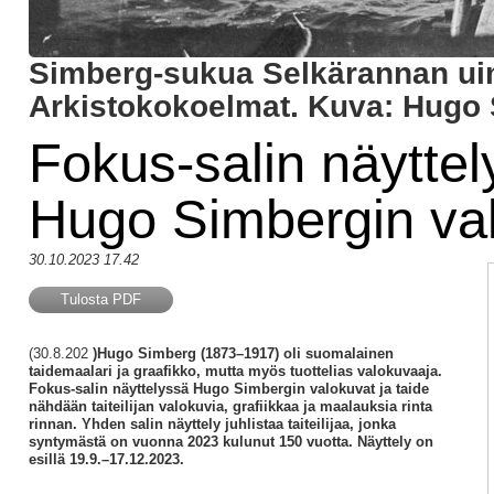
Simberg-sukua Selkärannan uima
Arkistokokoelmat. Kuva: Hugo 
Fokus-salin näyttely
Hugo Simbergin valo
30.10.2023 17.42
Tulosta PDF
(30.8.202
)Hugo Simberg (1873–1917) oli suomalainen
taidemaalari ja graafikko, mutta myös tuottelias valokuvaaja.
Fokus-salin näyttelyssä Hugo Simbergin valokuvat ja taide
nähdään taiteilijan valokuvia, grafiikkaa ja maalauksia rinta
rinnan. Yhden salin näyttely juhlistaa taiteilijaa, jonka
syntymästä on vuonna 2023 kulunut 150 vuotta. Näyttely on
esillä 19.9.–17.12.2023.