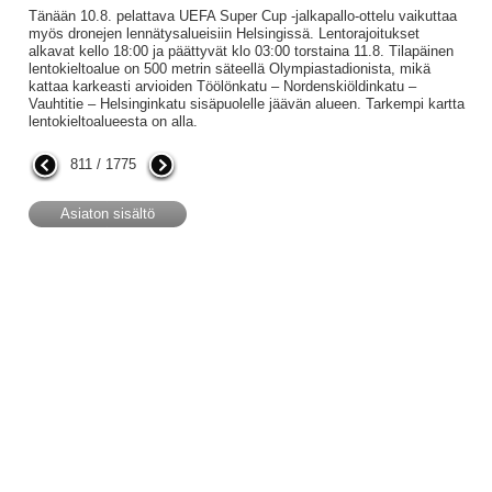
Tänään 10.8. pelattava UEFA Super Cup -jalkapallo-ottelu vaikuttaa
myös dronejen lennätysalueisiin Helsingissä. Lentorajoitukset
alkavat kello 18:00 ja päättyvät klo 03:00 torstaina 11.8. Tilapäinen
lentokieltoalue on 500 metrin säteellä Olympiastadionista, mikä
kattaa karkeasti arvioiden Töölönkatu – Nordenskiöldinkatu –
Vauhtitie – Helsinginkatu sisäpuolelle jäävän alueen. Tarkempi kartta
lentokieltoalueesta on alla.
811 / 1775
Asiaton sisältö