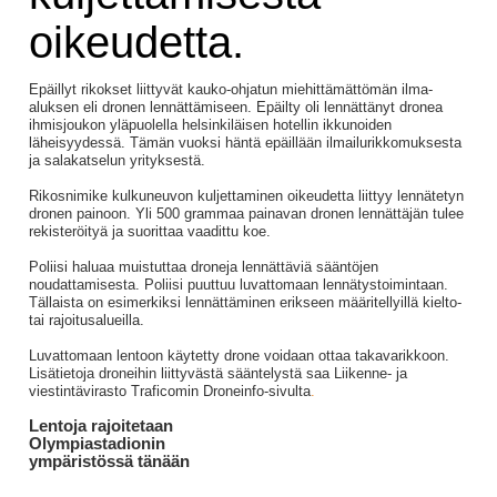
oikeudetta.
Epäillyt rikokset liittyvät kauko-ohjatun miehittämättömän ilma-
aluksen eli dronen lennättämiseen. Epäilty oli lennättänyt dronea
ihmisjoukon yläpuolella helsinkiläisen hotellin ikkunoiden
läheisyydessä. Tämän vuoksi häntä epäillään ilmailurikkomuksesta
ja salakatselun yrityksestä.
Rikosnimike kulkuneuvon kuljettaminen oikeudetta liittyy lennätetyn
dronen painoon. Yli 500 grammaa painavan dronen lennättäjän tulee
rekisteröityä ja suorittaa vaadittu koe.
Poliisi haluaa muistuttaa droneja lennättäviä sääntöjen
noudattamisesta. Poliisi puuttuu luvattomaan lennätystoimintaan.
Tällaista on esimerkiksi lennättäminen erikseen määritellyillä kielto-
tai rajoitusalueilla.
Luvattomaan lentoon käytetty drone voidaan ottaa takavarikkoon.
Lisätietoja droneihin liittyvästä sääntelystä saa Liikenne- ja
viestintävirasto Traficomin Droneinfo-sivulta
.
Lentoja rajoitetaan
Olympiastadionin
ympäristössä tänään