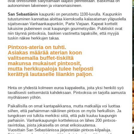
ovat onnistuneet säilyttämään laajasti perinteitään. Baskimaa on
autonominen lakeineen ja viranomaisineen.
San Sebastiánin
kaupunki on perustettu 1100-luvulla. Kaupunkiin
tutustuminen kannattaa aloittaa kierroksella kalasataman yläpuolella
sijaitsevaan Vanhaankaupunkiin, Parte Viejaan. Kapeat korttelit
lukuisine pubeineen ovat kaupungin gourmetsydän. Pubitiskit ovat
niin täynnä pintxoksia, baskien vastinetta tapaksille, että myyjiä
tuskin näkee herkkujen takaa.
Pintxos-ateria on tuhti.
Asiakas määrää aterian koon
valitsemalla buffet-tiskiltä
makunsa mukaiset pintxosit,
mutta herkkupaloja tulee helposti
kerättyä lautaselle liiankin paljon
.
Hinta on yhdestä kolmeen euroa kappaleelta, joita yksi henkilö syö
tavallisesti seitsemästä kahdeksaan. Pintxoksia on tarjolla aamusta
myöhäiseen yöhön.
Paikallisilla on omat kantapaikkansa, mutta matkailija voi luottaa
siihen, että parhaimman näköinen pintxos on myös herkullisin. Ja
tungoksen voi tulkita merkiksi siitä, että pubi kuuluu kaupungin
parhaisiin. Vanhankaupungin kortteleissa on lähes 200 pintxos-
ravintolaa, joista jokaisella on omat erikoisuutensa.
Vuosittain San Sebastiánissa järjestetään pintxos-kilpailuja.