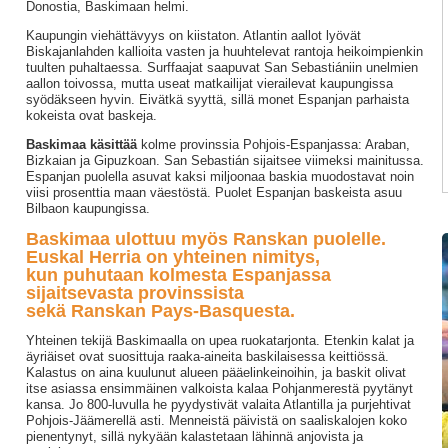
Donostia, Baskimaan helmi.
Kaupungin viehättävyys on kiistaton. Atlantin aallot lyövät
Biskajanlahden kallioita vasten ja huuhtelevat rantoja heikoimpienkin
tuulten puhaltaessa. Surffaajat saapuvat San Sebastiániin unelmien
aallon toivossa, mutta useat matkailijat vierailevat kaupungissa
syödäkseen hyvin. Eivätkä syyttä, sillä monet Espanjan parhaista
kokeista ovat baskeja.
Baskimaa käsittää
kolme provinssia Pohjois-Espanjassa: Araban,
Bizkaian ja Gipuzkoan. San Sebastián sijaitsee viimeksi mainitussa.
Espanjan puolella asuvat kaksi miljoonaa baskia muodostavat noin
viisi prosenttia maan väestöstä. Puolet Espanjan baskeista asuu
Bilbaon kaupungissa.
Baskimaa ulottuu myös Ranskan puolelle.
Euskal Herria on yhteinen nimitys,
kun puhutaan kolmesta Espanjassa
sijaitsevasta provinssista
sekä Ranskan Pays-Basquesta.
Yhteinen tekijä Baskimaalla on upea ruokatarjonta. Etenkin kalat ja
äyriäiset ovat suosittuja raaka-aineita baskilaisessa keittiössä.
Kalastus on aina kuulunut alueen pääelinkeinoihin, ja baskit olivat
itse asiassa ensimmäinen valkoista kalaa Pohjanmerestä pyytänyt
kansa. Jo 800-luvulla he pyydystivät valaita Atlantilla ja purjehtivat
Pohjois-Jäämerellä asti. Menneistä päivistä on saaliskalojen koko
pienentynyt, sillä nykyään kalastetaan lähinnä anjovista ja