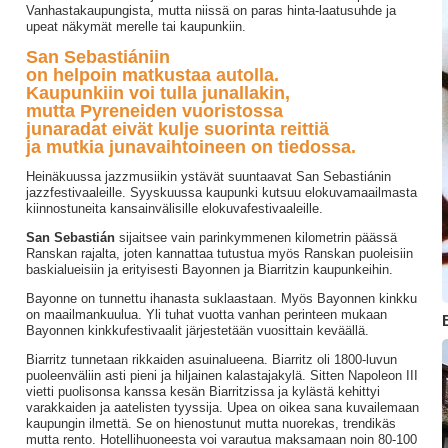
Vanhastakaupungista, mutta niissä on paras hinta-laatusuhde ja
upeat näkymät merelle tai kaupunkiin.
San Sebastiániin
on helpoin matkustaa autolla.
Kaupunkiin voi tulla junallakin,
mutta Pyreneiden vuoristossa
junaradat eivät kulje suorinta reittiä
ja mutkia junavaihtoineen on tiedossa.
Heinäkuussa jazzmusiikin ystävät suuntaavat San Sebastiánin
jazzfestivaaleille. Syyskuussa kaupunki kutsuu elokuvamaailmasta
kiinnostuneita kansainvälisille elokuvafestivaaleille.
San Sebastián
sijaitsee vain parinkymmenen kilometrin päässä
Ranskan rajalta, joten kannattaa tutustua myös Ranskan puoleisiin
baskialueisiin ja erityisesti Bayonnen ja Biarritzin kaupunkeihin.
Bayonne on tunnettu ihanasta suklaastaan. Myös Bayonnen kinkku
on maailmankuulua. Yli tuhat vuotta vanhan perinteen mukaan
Bayonnen kinkkufestivaalit järjestetään vuosittain keväällä.
Biarritz tunnetaan rikkaiden asuinalueena. Biarritz oli 1800-luvun
puoleenväliin asti pieni ja hiljainen kalastajakylä. Sitten Napoleon III
vietti puolisonsa kanssa kesän Biarritzissa ja kylästä kehittyi
varakkaiden ja aatelisten tyyssija. Upea on oikea sana kuvailemaan
kaupungin ilmettä. Se on hienostunut mutta nuorekas, trendikäs
mutta rento. Hotellihuoneesta voi varautua maksamaan noin 80-100