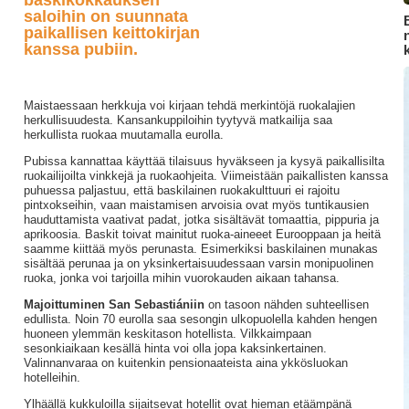
baskikokkauksen
saloihin on suunnata
paikallisen keittokirjan
kanssa pubiin.
Maistaessaan herkkuja voi kirjaan tehdä merkintöjä ruokalajien
herkullisuudesta. Kansankuppiloihin tyytyvä matkailija saa
herkullista ruokaa muutamalla eurolla.
Pubissa kannattaa käyttää tilaisuus hyväkseen ja kysyä paikallisilta
ruokailijoilta vinkkejä ja ruokaohjeita. Viimeistään paikallisten kanssa
puhuessa paljastuu, että baskilainen ruokakulttuuri ei rajoitu
pintxokseihin, vaan maistamisen arvoisia ovat myös tuntikausien
hauduttamista vaativat padat, jotka sisältävät tomaattia, pippuria ja
aprikoosia. Baskit toivat mainitut ruoka-aineeet Eurooppaan ja heitä
saamme kiittää myös perunasta. Esimerkiksi baskilainen munakas
sisältää perunaa ja on yksinkertaisuudessaan varsin monipuolinen
ruoka, jonka voi tarjoilla mihin vuorokauden aikaan tahansa.
Majoittuminen San Sebastiániin
on tasoon nähden suhteellisen
edullista. Noin 70 eurolla saa sesongin ulkopuolella kahden hengen
huoneen ylemmän keskitason hotellista. Vilkkaimpaan
sesonkiaikaan kesällä hinta voi olla jopa kaksinkertainen.
Valinnanvaraa on kuitenkin pensionaateista aina ykkösluokan
hotelleihin.
Ylhäällä kukkuloilla sijaitsevat hotellit ovat hieman etäämpänä