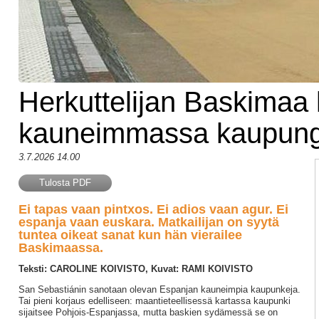
Herkuttelijan Baskima
kauneimmassa kaupungi
3.7.2026 14.00
Tulosta PDF
Ei tapas vaan pintxos. Ei adios vaan agur. Ei
espanja vaan euskara. Matkailijan on syytä
tuntea oikeat sanat kun hän vierailee
Baskimaassa.
Teksti: CAROLINE KOIVISTO, Kuvat: RAMI KOIVISTO
San Sebastiánin sanotaan olevan Espanjan kauneimpia kaupunkeja.
Tai pieni korjaus edelliseen: maantieteellisessä kartassa kaupunki
sijaitsee Pohjois-Espanjassa, mutta baskien sydämessä se on