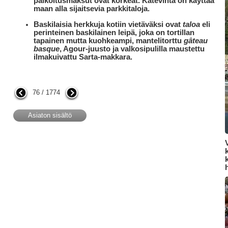
paikoitusmaksut ovat korkeat. Kätevintä on käyttää
maan alla sijaitsevia parkkitaloja.
Baskilaisia herkkuja kotiin vietäväksi ovat
taloa
eli
perinteinen baskilainen leipä, joka on tortillan
tapainen mutta kuohkeampi, mantelitorttu
gâteau
basque
, Agour-juusto ja valkosipulilla maustettu
ilmakuivattu Sarta-makkara.
76 / 1774
Asiaton sisältö