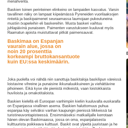
meriahventa.
Baskien toinen perinteinen elinkeino on lampaiden kasvatus. Varsin
tavallinen näky on lampaat kiipeämässä Pyreneiden vuorilaaksojen
rinteitä ja baskipaimenet seuraamassa laumojaan pukeutuneina
mustiin
txapeleihin
eli baskereihin. Musta baskeri vaihtuu
juhlapäivinä punaiseen. Paimenten varustukseen kuuluvat myös
Raamatun ajoista muistuttavat pitkät paimensauvat.
Baskimaa on Espanjan
vaurain alue, jossa on
noin 20 prosenttia
korkeampi bruttokansantuote
kuin EU:ssa keskimäärin.
Joka puolella voi nähdä niin sanottuja baskitaloja baskilipun väreissä
loistavine vihreine ja punaisine ikkunaluukkuineen ja viehättävine
pihoineen. Eikä kyse ole pienistä mökeistä, vaan loistokkaista
huviloista ja omakotitaloista.
Baskien kielellä eli Euroopan vanhimpiin kieliin kuuluvalla
euskaralla
on Espanjassa virallinen asema. Baskien haluttomuus puhua
espanjaa käy selväksi vanhan kaupungin pienissä liikkeissä tai
turistineuvontapisteessä. Ensimmäiseksi matkailijalle kerrotaan
hänen olevan Baskimaassa, jossa on oma, espanjalaisesta
kulttuurista poikkeava kulttuuri. Baskit ovat ylpeitä juuristaan ja he