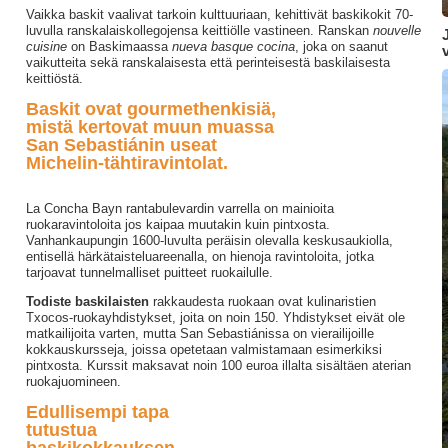
Vaikka baskit vaalivat tarkoin kulttuuriaan, kehittivät baskikokit 70-
luvulla ranskalaiskollegojensa keittiölle vastineen. Ranskan
nouvelle
cuisine
on Baskimaassa
nueva basque cocina
, joka on saanut
vaikutteita sekä ranskalaisesta että perinteisestä baskilaisesta
keittiöstä.
Baskit ovat gourmethenkisiä,
mistä kertovat muun muassa
San Sebastiánin useat
Michelin-tähtiravintolat.
La Concha Bayn rantabulevardin varrella on mainioita
ruokaravintoloita jos kaipaa muutakin kuin pintxosta.
Vanhankaupungin 1600-luvulta peräisin olevalla keskusaukiolla,
entisellä härkätaisteluareenalla, on hienoja ravintoloita, jotka
tarjoavat tunnelmalliset puitteet ruokailulle.
Todiste baskilaisten
rakkaudesta ruokaan ovat kulinaristien
Txocos-ruokayhdistykset, joita on noin 150. Yhdistykset eivät ole
matkailijoita varten, mutta San Sebastiánissa on vierailijoille
kokkauskursseja, joissa opetetaan valmistamaan esimerkiksi
pintxosta. Kurssit maksavat noin 100 euroa illalta sisältäen aterian
ruokajuomineen.
Edullisempi tapa
tutustua