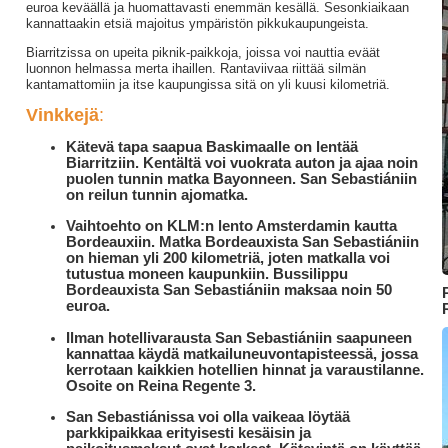
euroa keväällä ja huomattavasti enemmän kesällä. Sesonkiaikaan
kannattaakin etsiä majoitus ympäristön pikkukaupungeista.
Biarritzissa on upeita piknik-paikkoja, joissa voi nauttia eväät
luonnon helmassa merta ihaillen. Rantaviivaa riittää silmän
kantamattomiin ja itse kaupungissa sitä on yli kuusi kilometriä.
Vinkkejä
:
Kätevä tapa saapua Baskimaalle on lentää
Biarritziin. Kentältä voi vuokrata auton ja ajaa noin
puolen tunnin matka Bayonneen. San Sebastiániin
on reilun tunnin ajomatka.
Vaihtoehto on KLM:n lento Amsterdamin kautta
Bordeauxiin. Matka Bordeauxista San Sebastiániin
on hieman yli 200 kilometriä, joten matkalla voi
tutustua moneen kaupunkiin. Bussilippu
Bordeauxista San Sebastiániin maksaa noin 50
euroa.
Ilman hotellivarausta San Sebastiániin saapuneen
kannattaa käydä matkailuneuvontapisteessä, jossa
kerrotaan kaikkien hotellien hinnat ja varaustilanne.
Osoite on Reina Regente 3.
San Sebastiánissa voi olla vaikeaa löytää
parkkipaikkaa erityisesti kesäisin ja