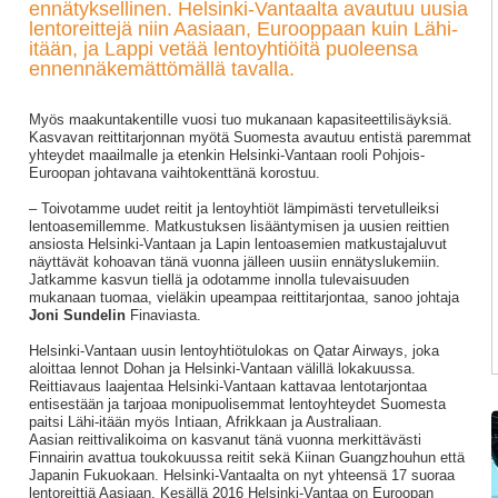
ennätyksellinen. Helsinki-Vantaalta avautuu uusia
lentoreittejä niin Aasiaan, Eurooppaan kuin Lähi-
itään, ja Lappi vetää lentoyhtiöitä puoleensa
ennennäkemättömällä tavalla.
Myös maakuntakentille vuosi tuo mukanaan kapasiteettilisäyksiä.
Kasvavan reittitarjonnan myötä Suomesta avautuu entistä paremmat
yhteydet maailmalle ja etenkin Helsinki-Vantaan rooli Pohjois-
Euroopan johtavana vaihtokenttänä korostuu.
– Toivotamme uudet reitit ja lentoyhtiöt lämpimästi tervetulleiksi
lentoasemillemme. Matkustuksen lisääntymisen ja uusien reittien
ansiosta Helsinki-Vantaan ja Lapin lentoasemien matkustajaluvut
näyttävät kohoavan tänä vuonna jälleen uusiin ennätyslukemiin.
Jatkamme kasvun tiellä ja odotamme innolla tulevaisuuden
mukanaan tuomaa, vieläkin upeampaa reittitarjontaa, sanoo johtaja
Joni Sundelin
Finaviasta.
Helsinki-Vantaan uusin lentoyhtiötulokas on Qatar Airways, joka
aloittaa lennot Dohan ja Helsinki-Vantaan välillä lokakuussa.
Reittiavaus laajentaa Helsinki-Vantaan kattavaa lentotarjontaa
entisestään ja tarjoaa monipuolisemmat lentoyhteydet Suomesta
paitsi Lähi-itään myös Intiaan, Afrikkaan ja Australiaan.
Aasian reittivalikoima on kasvanut tänä vuonna merkittävästi
Finnairin avattua toukokuussa reitit sekä Kiinan Guangzhouhun että
Japanin Fukuokaan. Helsinki-Vantaalta on nyt yhteensä 17 suoraa
lentoreittiä Aasiaan. Kesällä 2016 Helsinki-Vantaa on Euroopan