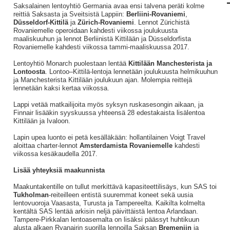
Saksalainen lentoyhtiö Germania avaa ensi talvena peräti kolme
reittiä Saksasta ja Sveitsistä Lappiin:
Berliini-Rovaniemi
,
Düsseldorf-Kittilä
ja
Zürich-Rovaniemi
. Lennot Zürichistä
Rovaniemelle operoidaan kahdesti viikossa joulukuusta
maaliskuuhun ja lennot Berliinistä Kittilään ja Düsseldorfista
Rovaniemelle kahdesti viikossa tammi-maaliskuussa 2017.
Lentoyhtiö Monarch puolestaan lentää
Kittilään Manchesterista ja
Lontoosta
. Lontoo–Kittilä-lentoja lennetään joulukuusta helmikuuhun
ja Manchesterista Kittilään joulukuun ajan. Molempia reittejä
lennetään kaksi kertaa viikossa.
Lappi vetää matkailijoita myös syksyn ruskasesongin aikaan, ja
Finnair lisääkin syyskuussa yhteensä 28 edestakaista lisälentoa
Kittilään ja Ivaloon.
Lapin upea luonto ei petä kesälläkään: hollantilainen Voigt Travel
aloittaa charter-lennot
Amsterdamista Rovaniemelle
kahdesti
viikossa kesäkaudella 2017.
Lisää yhteyksiä maakunnista
Maakuntakentille on tullut merkittävä kapasiteettilisäys, kun SAS toi
Tukholman
-reiteilleen entistä suuremmat koneet sekä uusia
lentovuoroja Vaasasta, Turusta ja Tampereelta. Kaikilta kolmelta
kentältä SAS lentää arkisin neljä päivittäistä lentoa Arlandaan.
Tampere-Pirkkalan lentoasemalta on lisäksi päässyt huhtikuun
alusta alkaen Ryanairin suorilla lennoilla Saksan
Bremeniin
ja