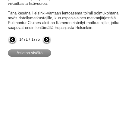
viikoittaista lisävuoroa.
Tänä kesänä Helsinki-Vantaan lentoasema toimii solmukohtana
myös risteilymatkustajille, kun espanjalainen matkanjärjestäjä
Pullmantur Cruises aloittaa Itämeren-risteilyt matkustajille, jotka
saapuvat ensin lentämällä Espanjasta Helsinkiin.
1471 / 1775
Asiaton sisältö