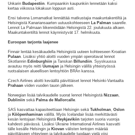
Unkarin
Budapestiin
. Kumpaankin kaupunkiin lennetään kaksi
kertaa viikossa lokakuun loppuun asti.
Ensi talvena Lomamatkat lennättää matkustajia maakuntakentiltä ja
Helsingistä Kanariansaarten uutuuskohteeseen
La Palman
saarelle.
Lennot La Palmaan liikennöidään Helsingistä 22. joulukuuta alkaen.
Maakuntakentiltä lennot käynnistyvät 17. helmikuuta.
Euroopan tarjonta laajenee
Finnair lentää kesäkaudella Helsingistä uuteen kohteeseen Kroatian
Pulaan
. Lisäksi yhtiö aloitti vuoden ympäri operoitavat lennot
Skotlannin
Edinburghiin
ja Tanskan
Billundiin
. Syyskuussa
avautuu myös reitti
Uumajan
ja Helsingin välillä yhteistyössä
ruotsalaisen alueellisen lentoyhtiön BRAn kanssa.
Czech Airlines aloitti keväällä päivittäiset lennot Helsinki-Vantaalta
Prahaan
viiden vuoden tauon jälkeen.
Norwegian lisää talvikaudelle suorat lennot Helsingistä
Nizzaan
,
Dubliniin
sekä
Palma de Mallorcalle
.
SAS kasvattaa kapasiteettiaan Helsingin sekä
Tukholman
,
Oslon
ja
Kööpenhaminan
välillä. Myös Icelandair lisää merkittävästi
kesän lentojaan Helsingistä
Reykjavikiin
tarjoten suoria vuoroja
kahdesti päivässä. Lisäksi Ukraine International Airlines kasvatti
tälle kesälle Helsingin ja
Kiovan
välisten lentojen määrää
päivittäiseen yhteyteen ja talvikaudelle tuodaan vielä viisi