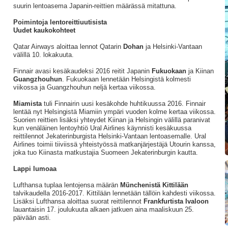
suurin lentoasema Japanin-reittien määrässä mitattuna.
Poimintoja lentoreittiuutisista
Uudet kaukokohteet
Qatar Airways aloittaa lennot Qatarin
Dohan
ja Helsinki-Vantaan
välillä 10. lokakuuta.
Finnair avasi kesäkaudeksi 2016 reitit Japanin
Fukuokaan
ja Kiinan
Guangzhouhun
. Fukuokaan lennetään Helsingistä kolmesti
viikossa ja Guangzhouhun neljä kertaa viikossa.
Miamista
tuli Finnairin uusi kesäkohde huhtikuussa 2016. Finnair
lentää nyt Helsingistä Miamiin ympäri vuoden kolme kertaa viikossa.
Suorien reittien lisäksi yhteydet Kiinan ja Helsingin välillä paranivat
kun venäläinen lentoyhtiö Ural Airlines käynnisti kesäkuussa
reittilennot Jekaterinburgista Helsinki-Vantaan lentoasemalle. Ural
Airlines toimii tiiviissä yhteistyössä matkanjärjestäjä Utourin kanssa,
joka tuo Kiinasta matkustajia Suomeen Jekaterinburgin kautta.
Lappi lumoaa
Lufthansa tuplaa lentojensa määrän
Münchenistä Kittilään
talvikaudella 2016-2017. Kittilään lennetään tällöin kahdesti viikossa.
Lisäksi Lufthansa aloittaa suorat reittilennot
Frankfurtista Ivaloon
lauantaisin 17. joulukuuta alkaen jatkuen aina maaliskuun 25.
päivään asti.