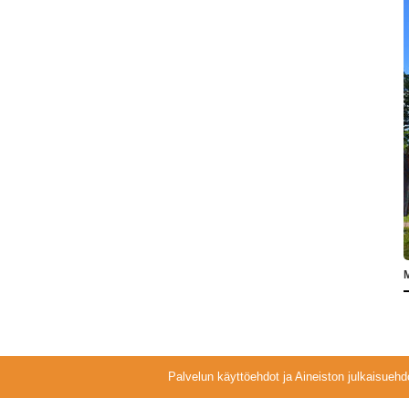
M
Palvelun käyttöehdot ja Aineiston julkaisuehd