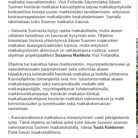
matkailun kasvattamiseksi. Visit Finlandin käynnistämä Itäisen
Suomen kestävän matkailun kasvuohjelma tarjoaa matkailuyrityksille
konkreettisia keinoja uusien markkinoiden tavoittamiseen, erityisesti
keskieurooppalaisten matkailijoiden houkuttelemiseen. Samalla
rakennetaan koko Suomen matkailun kasvua.
– Itäisestä Suomesta löytyy upeita matkakohteita, mutta alueen
vähäinen tunnettuus on kasvavan kysynnän este. Ohjelma
toteutetaan tiiviissä yhteistyössä itäisen Suomen maakuntien
matkailun alueorganisaatioiden kanssa, mutta erityisesti
matkailuyritysten aktiivisuus on ratkaisevassa roolissa, sanoo
ohjelman projektipäällikkö
Susanna Markkola
Visit Finlandilta.
Ohjelma tuo kaivattua tukea markkinointiin, myynninedistämiseen ja
saavutettavuuden parantamiseen sekä vahvistaa alueen
kilpailukykyä kehittämällä kestävää matkailua ja tiedolla johtamista.
Kasvuohjelman toimenpiteitä ovat mm. tutustumismatkat alueen
matkailutarjontaan sekä kansainväliselle medialle että
matkanjärjestäjille, myyntitapahtumat kohdemarkkinoilla,
markkinointikampanjat, kestävän matkailun klinikat,
matkailualuekohtaiset kestävän matkailun valmennukset ja mallit
kiinnostavuuden ja tunnettuuden sekä matkakokemuksen
seurantaan.
– Kansainvälisessä matkailussa menestyminen vaatii pitkäjänteistä
työtä. Tämä ohjelma on tärkeä askel kohti itäisen Suomen aseman
vahvistamista Suomen matkailukartalla, toteaa
Tuula Kokkonen
Etelä-Savon maakuntaliitosta.