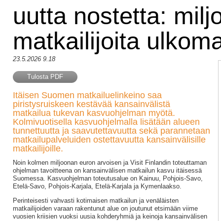
uutta nostetta: miljo
matkailijoita ulkoma
23.5.2026 9.18
Tulosta PDF
Itäisen Suomen matkailuelinkeino saa
piristysruiskeen kestävää kansainvälistä
matkailua tukevan kasvuohjelman myötä.
Kolmivuotisella kasvuohjelmalla lisätään alueen
tunnettuutta ja saavutettavuutta sekä parannetaan
matkailupalveluiden ostettavuutta kansainvälisille
matkailijoille.
Noin kolmen miljoonan euron arvoisen ja Visit Finlandin toteuttaman
ohjelman tavoitteena on kansainvälisen matkailun kasvu itäisessä
Suomessa. Kasvuohjelman toteutusalue on Kainuu, Pohjois-Savo,
Etelä-Savo, Pohjois-Karjala, Etelä-Karjala ja Kymenlaakso.
Perinteisesti vahvasti kotimaisen matkailun ja venäläisten
matkailijoiden varaan rakentunut alue on joutunut etsimään viime
vuosien kriisien vuoksi uusia kohderyhmiä ja keinoja kansainvälisen