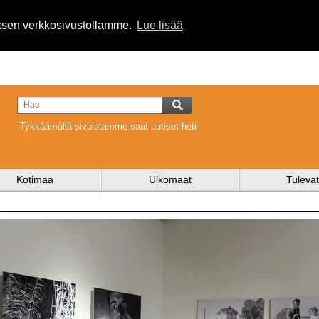
uksen verkkosivustollamme.
Lue lisää
Tykkäämällä sivuistamme saat uutiset heti
Kotimaa
Ulkomaat
Tulevat