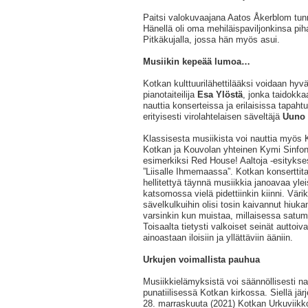
Paitsi valokuvaajana Aatos Åkerblom tunn
Hänellä oli oma mehiläispaviljonkinsa p
Pitkäkujalla, jossa hän myös asui.
Musiikin kepeää lumoa…
Kotkan kulttuurilähettilääksi voidaan hyvä
pianotaiteilija
Esa Ylöstä
, jonka taidokka
nauttia konserteissa ja erilaisissa tapaht
erityisesti virolahtelaisen säveltäjä
Uuno 
Klassisesta musiikista voi nauttia myös
Kotkan ja Kouvolan yhteinen Kymi Sinfoniett
esimerkiksi Red House! Aaltoja -esityksess
”Liisalle Ihmemaassa”. Kotkan konserttita
hellitettyä täynnä musiikkia janoavaa ylei
katsomossa vielä pidettiinkin kiinni. Värikk
sävelkulkuihin olisi tosin kaivannut hiuka
varsinkin kun muistaa, millaisessa satum
Toisaalta tietysti valkoiset seinät auttoiv
ainoastaan iloisiin ja yllättäviin ääniin.
Urkujen voimallista pauhua
Musiikkielämyksistä voi säännöllisesti na
punatiilisessä Kotkan kirkossa. Siellä jär
28. marraskuuta (2021) Kotkan Urkuviikk