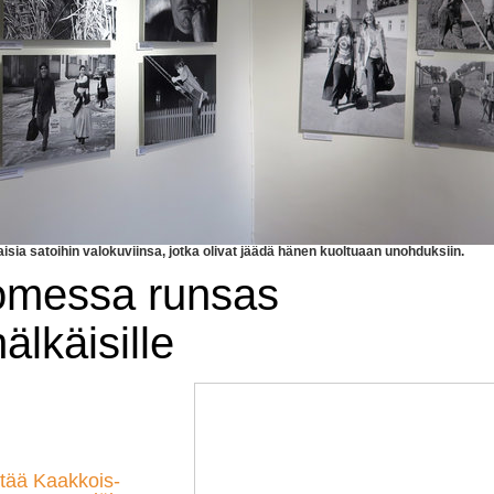
aisia satoihin valokuviinsa, jotka olivat jäädä hänen kuoltuaan unohduksiin.
omessa runsas
älkäisille
stää Kaakkois-