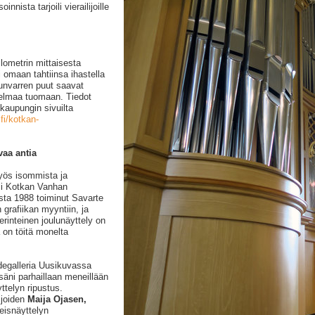
nista tarjoili vierailijoille
lometrin mittaisesta
 omaan tahtiinsa ihastella
adunvarren puut saavat
nnelmaa tuomaan. Tiedot
kaupungin sivuilta
fi/kotkan-
vaa antia
yös isommista ja
si Kotkan Vanhan
sta 1988 toiminut Savarte
 grafiikan myyntiin, ja
erinteinen joulunäyttely on
 on töitä monelta
idegalleria Uusikuvassa
äni parhaillaan meneillään
ttelyn ripustus.
ijoiden
Maija Ojasen,
eisnäyttelyn