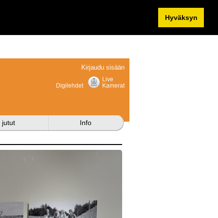
Hyväksyn
Kirjaudu sisään
Live
Digilehdet
Kamerat
 jutut
Info