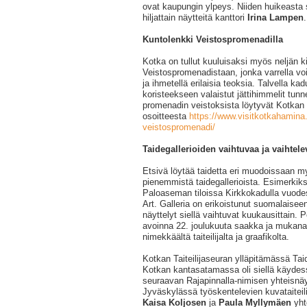
ovat kaupungin ylpeys. Niiden huikeasta soin
hiljattain näytteitä kanttori
Irina Lampen
.
Kuntolenkki Veistospromenadilla
Kotka on tullut kuuluisaksi myös neljän ki
Veistospromenadistaan, jonka varrella voi
ja ihmetellä erilaisia teoksia. Talvella k
koristeekseen valaistut jättihimmelit tu
promenadin veistoksista löytyvät Kotkan 
osoitteesta
https://www.visitkotkahamina.
veistospromenadi/
Taidegallerioiden vaihtuvaa ja vaihtele
Etsivä löytää taidetta eri muodoissaan m
pienemmistä taidegallerioista. Esimerkik
Paloaseman tiloissa Kirkkokadulla vuode
Art. Galleria on erikoistunut suomalaiseen
näyttelyt siellä vaihtuvat kuukausittain. P
avoinna 22. joulukuuta saakka ja mukana
nimekkäältä taiteilijalta ja graafikolta.
Kotkan Taiteilijaseuran ylläpitämässä Ta
Kotkan kantasatamassa oli siellä käydess
seuraavan Rajapinnalla-nimisen yhteisnäy
Jyväskylässä työskentelevien kuvataiteil
Kaisa Koljosen
ja
Paula Myllymäen
yht