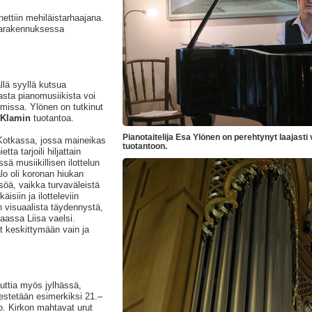
ettiin mehiläistarhaajana.
iharakennuksessa
llä syyllä kutsua
asta pianomusiikista voi
umissa. Ylönen on tutkinut
Klamin
tuotantoa.
Pianotaitelija Esa Ylönen on perehtynyt laajasti
 Kotkassa, jossa maineikas
tuotantoon.
a tarjoili hiljattain
ä musiikillisen ilottelun
lo oli koronan hiukan
söä, vaikka turvaväleistä
äisiin ja ilotteleviin
n visuaalista täydennystä,
aassa Liisa vaelsi.
at keskittymään vain ja
uttia myös jylhässä,
jestetään esimerkiksi 21.–
o. Kirkon mahtavat urut