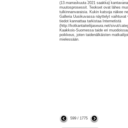
(13.marraskuuta 2021 saakka) kantavan
muutosprosessit. Teokset ovat lähes musta
tulkinnanvaraisia. Kukin katsoja näkee ne
Galleria Uusikuvassa näyttelyt vaihtuvat v
tiedot kannattaa tarkistaa Internetistä
(http://kotkantaiteilijaseura.net/sivut/cate
Kaakkois-Suomessa taide eri muodoissaa
poikkeus, joten taidenälkäisten matkailij
mielessään.
599 / 1775