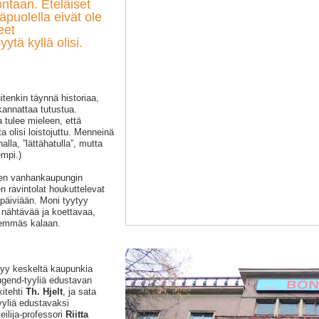
ntaan. Eteläiset
äpuolella eivät ole
eet
ytä kyllä olisi.
tenkin täynnä historiaa,
 kannattaa tutustua.
tulee mieleen, että
ta olisi loistojuttu. Menneinä
la, ”lättähatulla”, mutta
mpi.)
isen vanhankaupungin
en ravintolat houkuttelevat
äpäiviään. Moni tyytyy
 nähtävää ja koettavaa,
demmäs kalaan.
tyy keskeltä kaupunkia
ugend-tyyliä edustavan
kitehti
Th. Hjelt
, ja sata
yyliä edustavaksi
teilija-professori
Riitta