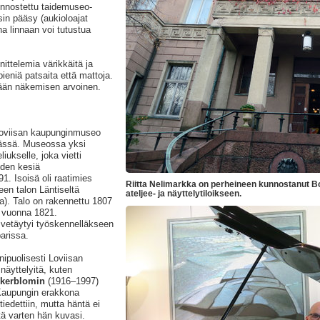
unnostettu taidemuseo-
sin pääsy (aukioloajat
na linnaan voi tutustua
ittelemia värikkäitä ja
eniä patsaita että mattoja.
tään näkemisen arvoinen.
 Loviisan kaupunginmuseo
ässä. Museossa yksi
ukselle, joka vietti
uden kesiä
. Isoisä oli raatimies
Riitta Nelimarkka on perheineen kunnostanut B
leen talon Läntiseltä
ateljee- ja näyttelytiloikseen.
ta). Talo on rakennettu 1807
si vuonna 1821.
 vetäytyi työskennelläkseen
arissa.
ipuolisesti Loviisan
snäyttelyitä, kuten
Åkerblomin
(1916–1997)
Kaupungin erakkona
iedettiin, mutta häntä ei
tä varten hän kuvasi.