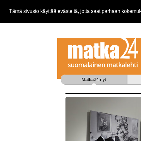
Tämä sivusto käyttää evästeitä, jotta saat parhaan kokem
Matka24 nyt