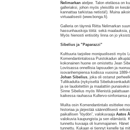
Nelimarkan
ateljee. Talon eteläosa on k
galleriaksi, johon myös yleisöllä on kesäi
kannattaa tarkistaa netistä!). Muina aikoi
virtuaalisesti (www.bonga.fi).
Galleria on täynnä Riitta Nelimarkan suunn
hassunhauskoja töitä: sekä maalauksia, pi
Myös hienosti entisöity linna on jo yksis
Sibelius ja ”Paparazzi”
Kulttuuria tarjoilee monipuolisesti myös
Komendantintalossa Puistokadun alkupä
kokonainen huone on omistettu Jean Sibeli
Loviisassa onnellisia lapsuuden ja nuoru
isovanhempiensa kodissa vuosina 1889–91
Johan Sibelius
, joka oli ostanut perheel
Tullikadulta (nykyiseltä Sibeliuksenkadul
ja se laudoitettiin ja maalattiin punaisek
Sinne Sibelius myös Wienistä palattuaan
kaikessa rauhassa Kullervo-sinfoniansa p
Muilta osin Komendantintalo esittelee mon
historiaa ja järjestää säännöllisesti erikoi
paikallisen ”löydön”, valokuvaaja
Aatos 
valokuvia kaupungista ja sen elämästä. 
tunnettu kuvaaja oli kummajainen. Hänet t
tunnettu. Kukaan ei tiennyt kenelle tai mi