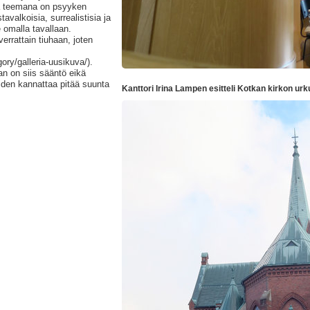
a teemana on psyyken
valkoisia, surrealistisia ja
 omalla tavallaan.
errattain tiuhaan, joten
gory/galleria-uusikuva/).
n on siis sääntö eikä
oiden kannattaa pitää suunta
Kanttori Irina Lampen esitteli Kotkan kirkon urk