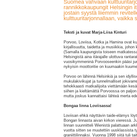
Suomea vahvaan kulttuuritarjo
rannikkokaupungit Helsingin it
jostain syystä liiemmin revitell
kulttuuritarjonnallaan, vaikka sy
Teksti ja kuvat Marja-Liisa Kinturi
Porvoo, Loviisa, Kotka ja Hamina ovat kui
kirjallisuutta, taidetta ja musiikkia, johon
(Samalla kaupungista toiseen matkatessa 
Helsingistä aina itärajalle ulottuva rantara
vuosikymmeninä Porvooseenkin pääsi junal
nykyisin moottoritie on kuumaakin kuume
Porvoo on lähinnä Helsinkiä ja sen idyll
mukulakivikujat ja tunnelmalliset jokivarr
tehokkaasti matkailijoita viettämään kes
siihen ja kieltämättä Porvoossa on paljon
mutta joskus kannattaisi lähteä merta e
Bongaa linna Loviisassa!
Loviisan ehkä näyttävin taide-elämys löy
Bongan linnasta aivan kirkon vieressä. J
linnan suunnitteli Wienistä palattuaan ark
vuotta sitten se muutettiin uusklassista t
graniittilinnaksi. Vuonna 1998 siitä tuli tai