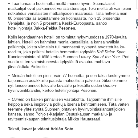
− Taantumasta huolimatta meillä menee hyvin. Suomalaiset
matkailijat ovat paikanneet venäläisturisteja. Toki meillä oli vain pieni
notkahdus venäläisten matkailijoiden määrässä. Tällä hetkellä noin
80 prosenttia asiakaistamme on kotimaasta, noin 15 prosenttia
Venäjältä, ja noin 5 prosenttia Keski-Euroopasta, sanoo
hotellinjohtaja
Jukka-Pekka Pesonen.
Kolin legendaarinen hotelli on toiminut nykymuodossa 1970-luvulta
lähtien. Hotelli on kahminut monia kansallisia ja kansainvälisiä
palkintoja, joista viimeisin tuli menneenä syksynä arvostetulta kv-
raadilta, joka palkitsi hotellin hemmottelukylpylän
Koli Relax Span
.
Kunniamaininta oli tällä kertaa Suomen
Luxury Spa of the Year
. Pari
vuotta sitten valmistuneesta kylpylästä avautuu mahtava
järvinäköala Pieliselle.
− Meidän hotelli on pieni, vain 77 huonetta, ja sen takia keskitymme
tarjoamaan asiakkaille parasta mahdollista palvelua. Siksi olemme
nyt lanseeranneet tulevalle keväälle ja kesälle uuden
Uumen
-
hyvinvointibrändin, kertoo hotellinjohtaja Pesonen.
−
Uumen
on kaiken pinnallisen vastakohta. Tarjoamme ihmisille
helppoja sekä inspiroivia polkuja itsensä kehittämiseen. Tätä varten
teemme yhteistyötä Suomen johtavien hyvinvointiasiantuntijoiden
kanssa, sanoo Pohjois-Karjalan Osuuskaupan matkailu- ja
ravitsemiskaupan toimitusjohtaja
Mikko Hautasaari.
Teksti, kuvat ja videot Adrián Soto