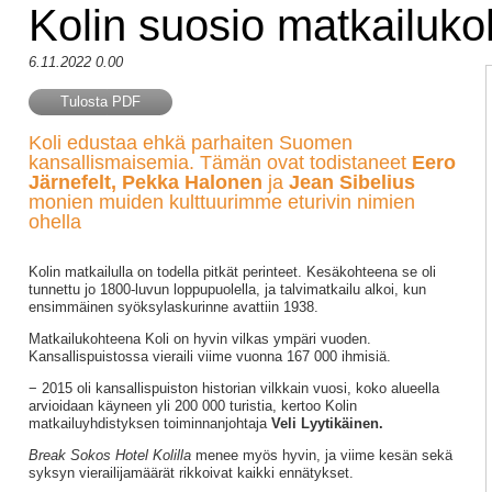
Kolin suosio matkailuko
6.11.2022 0.00
Tulosta PDF
Koli edustaa ehkä parhaiten Suomen
kansallismaisemia. Tämän ovat todistaneet
Eero
Järnefelt, Pekka Halonen
ja
Jean Sibelius
monien muiden kulttuurimme eturivin nimien
ohella
Kolin matkailulla on todella pitkät perinteet. Kesäkohteena se oli
tunnettu jo 1800-luvun loppupuolella, ja talvimatkailu alkoi, kun
ensimmäinen syöksylaskurinne avattiin 1938.
Matkailukohteena Koli on hyvin vilkas ympäri vuoden.
Kansallispuistossa vieraili viime vuonna 167 000 ihmisiä.
− 2015 oli kansallispuiston historian vilkkain vuosi, koko alueella
arvioidaan käyneen yli 200 000 turistia, kertoo Kolin
matkailuyhdistyksen toiminnanjohtaja
Veli Lyytikäinen.
Break Sokos Hotel Kolilla
menee myös hyvin, ja viime kesän sekä
syksyn vierailijamäärät rikkoivat kaikki ennätykset.