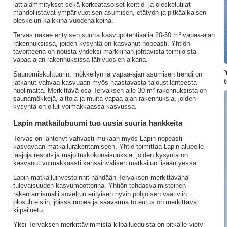
lattialämmitykset sekä korkeatasoiset keittiö- ja oleskelutilat
mahdollistavat ympärivuotisen asumisen, etätyön ja pitkäaikaisen
oleskelun kaikkina vuodenaikoina.
Tervas näkee erityisen suurta kasvupotentiaalia 20-50 m² vapaa-ajan
rakennuksissa, joiden kysyntä on kasvanut nopeasti. Yhtiön
tavoitteena on nousta yhdeksi markkinan johtavista toimijoista
vapaa-ajan rakennuksissa lähivuosien aikana.
Saunomiskulttuurin, mökkeilyn ja vapaa-ajan asumisen trendi on
t
jatkanut vahvaa kasvuaan myös haastavasta taloustilanteesta
huolimatta. Merkittävä osa Tervaksen alle 30 m² rakennuksista on
saunamökkejä, aittoja ja muita vapaa-ajan rakennuksia, joiden
kysyntä on ollut voimakkaassa kasvussa.
Lapin matkailubuumi tuo uusia suuria hankkeita
Tervas on lähtenyt vahvasti mukaan myös Lapin nopeasti
kasvavaan matkailurakentamiseen. Yhtiö toimittaa Lapin alueelle
laajoja resort- ja majoituskokonaisuuksia, joiden kysyntä on
kasvanut voimakkaasti kansainvälisen matkailun lisääntyessä.
Lapin matkailuinvestoinnit nähdään Tervaksen merkittävänä
tulevaisuuden kasvumoottorina. Yhtiön tehdasvalmisteinen
rakentamismalli soveltuu erityisen hyvin pohjoisen vaativiin
olosuhteisiin, joissa nopea ja säävarma toteutus on merkittävä
kilpailuetu.
Yksi Tervaksen merkittävimmistä kilpailueduista on pitkälle viety