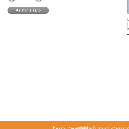
Asiaton sisältö
Palvelun käyttöehdot ja Aineiston julkaisuehd