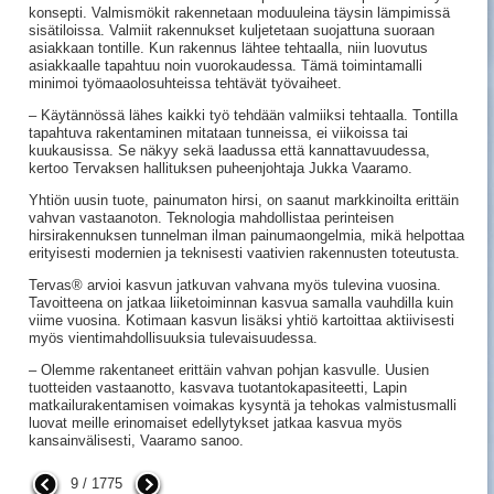
konsepti. Valmismökit rakennetaan moduuleina täysin lämpimissä
sisätiloissa. Valmiit rakennukset kuljetetaan suojattuna suoraan
asiakkaan tontille. Kun rakennus lähtee tehtaalla, niin luovutus
asiakkaalle tapahtuu noin vuorokaudessa. Tämä toimintamalli
minimoi työmaaolosuhteissa tehtävät työvaiheet.
– Käytännössä lähes kaikki työ tehdään valmiiksi tehtaalla. Tontilla
tapahtuva rakentaminen mitataan tunneissa, ei viikoissa tai
kuukausissa. Se näkyy sekä laadussa että kannattavuudessa,
kertoo Tervaksen hallituksen puheenjohtaja Jukka Vaaramo.
Yhtiön uusin tuote, painumaton hirsi, on saanut markkinoilta erittäin
vahvan vastaanoton. Teknologia mahdollistaa perinteisen
hirsirakennuksen tunnelman ilman painumaongelmia, mikä helpottaa
erityisesti modernien ja teknisesti vaativien rakennusten toteutusta.
Tervas® arvioi kasvun jatkuvan vahvana myös tulevina vuosina.
Tavoitteena on jatkaa liiketoiminnan kasvua samalla vauhdilla kuin
viime vuosina. Kotimaan kasvun lisäksi yhtiö kartoittaa aktiivisesti
myös vientimahdollisuuksia tulevaisuudessa.
– Olemme rakentaneet erittäin vahvan pohjan kasvulle. Uusien
tuotteiden vastaanotto, kasvava tuotantokapasiteetti, Lapin
matkailurakentamisen voimakas kysyntä ja tehokas valmistusmalli
luovat meille erinomaiset edellytykset jatkaa kasvua myös
kansainvälisesti, Vaaramo sanoo.
9 / 1775