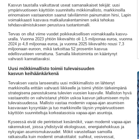
Kasvun taustalla vaikuttavat useat samanaikaiset tekijät: uusi
ympärivuotiseen käyttöön suunniteltu mökkimallisto, markkinoilla
erinomaisen vastaanoton saanut talvilämmin painumaton hirsi, Lapin
voimakkaasti kasvava matkailurakentaminen sekä tehokas
tehdasvalmistukseen perustuva tuotantomalli.
Tervas on ollut viime vuodet poikkeuksellisen voimakkaalla kasvu-
uralla. Vuonna 2023 yhtiön liikevaihto oli 1,5 miljoonaa euroa, vuonna
2024 jo 4,8 miljoonaa euroa, ja vuonna 2025 liikevaihto nousi 7,3
miljoonaan euroon, mikä tarkoittaa 52 prosentin kasvua
edellisvuoteen verrattuna. Samalla liiketoiminta on kääntynyt
vahvasti kannattavaksi.
Uusi mökkimallisto toimii tulevaisuuden
kasvun keihäänkärkenä
Tervaksen vasta lanseerattu uusi mökkimallisto on lähtenyt
markkinoilla erittäin vahvasti liikkeelle ja toimii yhtiön tärkeimpänä
strategisena panostuksena tulevien vuosien kasvulle. Malliston hyvä
vastaanotto on vahvistanut yhtiön uskoa kasvun jatkumiseen myös
tulevaisuudessa. Mallisto vastaa modernin vapaa-ajan asumisen
kasvavaan kysyntään ja tuo markkinoille täysin ympärivuotiseen
käyttöön suunniteltuja korkeatasoisia vapaa-ajan asuntoja.
Kyseessä eivät ole perinteiset kesämökit, vaan modernit vapaa-ajan
rakennukset, joissa yhdistyvät ekologisuus, energiatehokkuus ja
nykyajan asumismukavuudet. Mökit varustellaan samoilla
ratkaisuilla kuin modernit omakotitalot: suihkut, vesivessat,