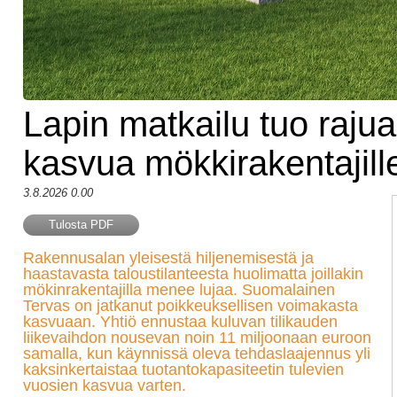
Lapin matkailu tuo rajua
kasvua mökkirakentajill
3.8.2026 0.00
Tulosta PDF
Rakennusalan yleisestä hiljenemisestä ja
haastavasta taloustilanteesta huolimatta joillakin
mökinrakentajilla menee lujaa. Suomalainen
Tervas on jatkanut poikkeuksellisen voimakasta
kasvuaan. Yhtiö ennustaa kuluvan tilikauden
liikevaihdon nousevan noin 11 miljoonaan euroon
samalla, kun käynnissä oleva tehdaslaajennus yli
kaksinkertaistaa tuotantokapasiteetin tulevien
vuosien kasvua varten.