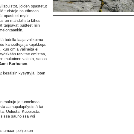
ispuistot, joiden opastetut
iä turisteja nauttimaan
vät opasteet myös
us on mahdollista lähes
 tarjoavat puitteet niin
 melontaankin.
lä todella laaja valikoima
myös kanootteja ja kajakkeja.
 kun omia välineitä ei
myöskään tarvitse omistaa,
een mukainen valinta, sanoo
Rami Korhonen
.
t kesäisin kysyttyjä, joten
pin makuja ja tunnelmaa
ista aamupalapöydistä tai
ista: Oulusta, Kuopiosta,
uisissa saunoissa voi
ustumaan pohjoisen