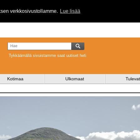
uksen verkkosivustollamme.
Lue lisää
Tykkäämällä sivuistamme saat uutiset heti
Kotimaa
Ulkomaat
Tulevat