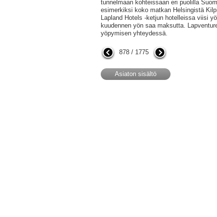
tunnelmaan kohteissaan eri puolilla Suome
esimerkiksi koko matkan Helsingistä Kilp
Lapland Hotels -ketjun hotelleissa viisi 
kuudennen yön saa maksutta. Lapventur
yöpymisen yhteydessä.
878 / 1775
Asiaton sisältö