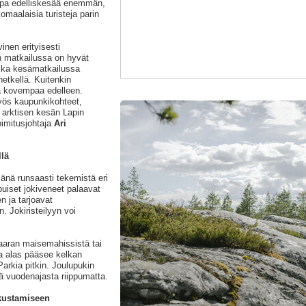
jopa edelliskesää enemmän,
omaalaisia turisteja parin
inen erityisesti
an matkailussa on hyvät
oska kesämatkailussa
hetkellä. Kuitenkin
ä kovempaa edelleen.
yös kaupunkikohteet,
 arktisen kesän Lapin
oimitusjohtaja
Ari
lä
änä runsaasti tekemistä eri
puiset jokiveneet palaavat
n ja tarjoavat
. Jokiristeilyyn voi
aaran maisemahissistä tai
a alas pääsee kelkan
Parkia pitkin. Joulupukin
vä vuodenajasta riippumatta.
kustamiseen