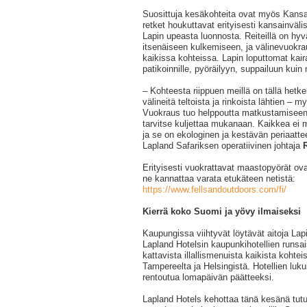
Suosittuja kesäkohteita ovat myös Kansall
retket houkuttavat erityisesti kansainvälis
Lapin upeasta luonnosta. Reiteillä on hy
itsenäiseen kulkemiseen, ja välinevuokra
kaikissa kohteissa. Lapin loputtomat kairat
patikoinnille, pyöräilyyn, suppailuun kuin
– Kohteesta riippuen meillä on tällä hetkel
välineitä teltoista ja rinkoista lähtien – 
Vuokraus tuo helppoutta matkustamiseen,
tarvitse kuljettaa mukanaan. Kaikkea ei 
ja se on ekologinen ja kestävän periaatt
Lapland Safariksen operatiivinen johtaja
Erityisesti vuokrattavat maastopyörät ova
ne kannattaa varata etukäteen netistä:
https://www.fellsandoutdoors.com/fi/
Kierrä koko Suomi ja yövy ilmaiseksi
Kaupungissa viihtyvät löytävät aitoja La
Lapland Hotelsin kaupunkihotellien runsa
kattavista illallismenuista kaikista kohte
Tampereelta ja Helsingistä. Hotellien luk
rentoutua lomapäivän päätteeksi.
Lapland Hotels kehottaa tänä kesänä tut