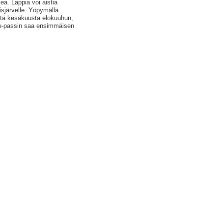
a. Lappia voi aistia
isjärvelle. Yöpymällä
yötä kesäkuusta elokuuhun,
e-passin saa ensimmäisen