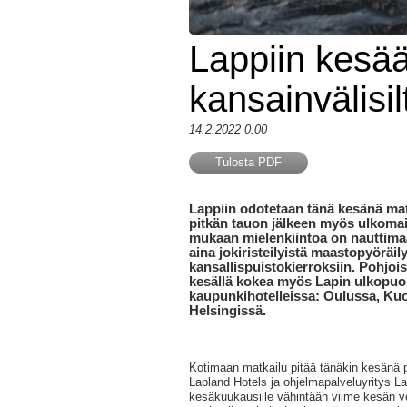
Lappiin kesää
kansainvälisilt
14.2.2022 0.00
Tulosta PDF
Lappiin odotetaan tänä kesänä matk
pitkän tauon jälkeen myös ulkomai
mukaan mielenkiintoa on nauttima
aina jokiristeilyistä maastopyöräil
kansallispuistokierroksiin. Pohjoi
kesällä kokea myös Lapin ulkopuol
kaupunkihotelleissa: Oulussa, Kuo
Helsingissä.
Kotimaan matkailu pitää tänäkin kesänä pi
Lapland Hotels ja ohjelmapalveluyritys La
kesäkuukausille vähintään viime kesän ver