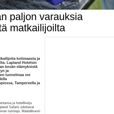
n paljon varauksia
ä matkailijoilta
ailijoita kotimaasta ja
lta. Lapland Hotelsin
an kesän elämyksistä
yyn ja
sen tunnelmaa voi
ella
piossa, Tampereella ja
ntansa ja hotelliketju
pland Safaris odottavat
ran turisteja. Määrällisesti