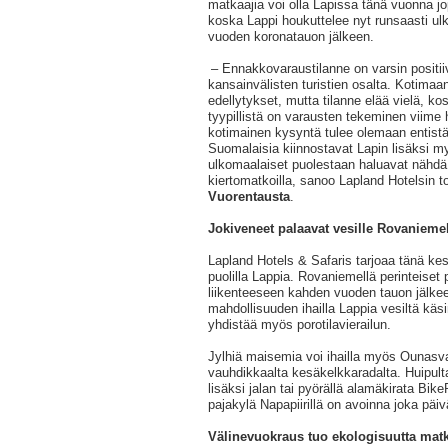
matkaajia voi olla Lapissa tänä vuonna 
koska Lappi houkuttelee nyt runsaasti ulk
vuoden koronatauon jälkeen.
– Ennakkovaraustilanne on varsin positiiv
kansainvälisten turistien osalta. Kotima
edellytykset, mutta tilanne elää vielä, k
tyypillistä on varausten tekeminen viime 
kotimainen kysyntä tulee olemaan entist
Suomalaisia kiinnostavat Lapin lisäksi m
ulkomaalaiset puolestaan haluavat nähdä
kiertomatkoilla, sanoo Lapland Hotelsin t
Vuorentausta
.
Jokiveneet palaavat vesille Rovaniemel
Lapland Hotels & Safaris tarjoaa tänä kes
puolilla Lappia. Rovaniemellä perinteiset 
liikenteeseen kahden vuoden tauon jälkee
mahdollisuuden ihailla Lappia vesiltä käsin
yhdistää myös porotilavierailun.
Jylhiä maisemia voi ihailla myös Ounasv
vauhdikkaalta kesäkelkkaradalta. Huipult
lisäksi jalan tai pyörällä alamäkirata Bike
pajakylä Napapiirillä on avoinna joka päi
Välinevuokraus tuo ekologisuutta mat