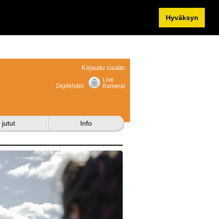
Hyväksyn
Kirjaudu sisään
Live
Digilehdet
Kamerat
 jutut
Info