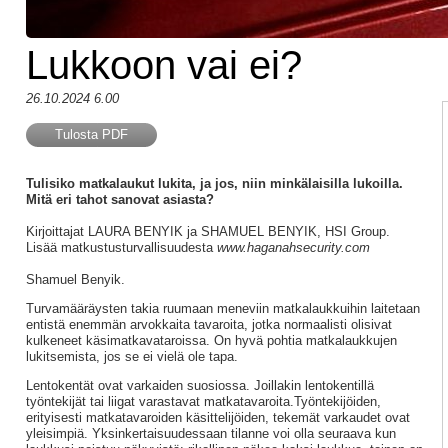
Lukkoon vai ei?
26.10.2024 6.00
Tulosta PDF
Tulisiko matkalaukut lukita, ja jos, niin minkälaisilla lukoilla.
Mitä eri tahot sanovat asiasta?
Kirjoittajat LAURA BENYIK ja SHAMUEL BENYIK, HSI Group.
Lisää matkustusturvallisuudesta
www.haganahsecurity.com
Shamuel Benyik.
Turvamääräysten takia ruumaan meneviin matkalaukkuihin laitetaan
entistä enemmän arvokkaita tavaroita, jotka normaalisti olisivat
kulkeneet käsimatkavataroissa. On hyvä pohtia matkalaukkujen
lukitsemista, jos se ei vielä ole tapa.
Lentokentät ovat varkaiden suosiossa. Joillakin lentokentillä
työntekijät tai liigat varastavat matkatavaroita.Työntekijöiden,
erityisesti matkatavaroiden käsittelijöiden, tekemät varkaudet ovat
yleisimpiä. Yksinkertaisuudessaan tilanne voi olla seuraava kun