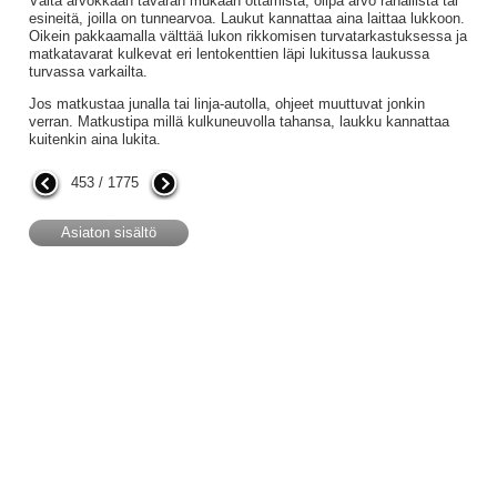
Vältä arvokkaan tavaran mukaan ottamista, olipa arvo rahallista tai
esineitä, joilla on tunnearvoa. Laukut kannattaa aina laittaa lukkoon.
Oikein pakkaamalla välttää lukon rikkomisen turvatarkastuksessa ja
matkatavarat kulkevat eri lentokenttien läpi lukitussa laukussa
turvassa varkailta.
Jos matkustaa junalla tai linja-autolla, ohjeet muuttuvat jonkin
verran. Matkustipa millä kulkuneuvolla tahansa, laukku kannattaa
kuitenkin aina lukita.
453 / 1775
Asiaton sisältö