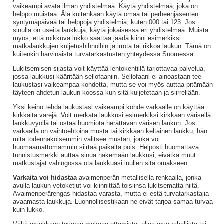
vaikeampi avata ilman yhdistelmää. Käytä yhdistelmää, joka on
helppo muistaa. Älä kuitenkaan käytä omaa tai perheenjäsenten
syntymäpäivää tai helppoja yhdistelmiä, kuten 000 tai 123. Jos
sinulla on useita laukkuja, käytä jokaisessa eri yhdistelmää. Muista
myös, että roikkuva lukko saattaa jäädä kiinni esimerkiksi
matkalaukkujen kuljetushihnoihin ja irrota tai rikkoa laukun. Tämä on
kuitenkin harvinaista turvatarkastusten yhteydessä Suomessa.
Lukitsemisen sijasta voit käyttää lentokentillä tarjottavaa palvelua,
jossa laukkusi kääritään sellofaaniin. Sellofaani ei ainoastaan tee
laukustasi vaikeampaa kohdetta, mutta se voi myös auttaa pitämään
täyteen ahdetun laukun koossa kun sitä kuljetetaan ja siirrellään.
Yksi keino tehdä laukustasi vaikeampi kohde varkaalle on käyttää
kirkkaita värejä. Voit merkata laukkusi esimerkiksi kirkkaan värisellä
laukkuvyöllä tai ostaa huomiota herättävän värisen laukun. Jos
varkaalla on vaihtoehtoina musta tai kirkkaan keltainen laukku, hän
mitä todennäköisemmin valitsee mustan, jonka voi
huomaamattomammin siirtää paikalta pois. Helposti huomattava
tunnistusmerkki auttaa sinua näkemään laukkusi, eivätkä muut
matkustajat vahingossa ota laukkuasi luullen sitä omakseen.
Varkaita voi hidastaa
avaimenperän metallisella renkaalla, jonka
avulla laukun vetoketjut voi kiinnittää toisiinsa lukitsematta niitä.
Avaimenperärengas hidastaa varasta, mutta ei estä turvatarkastajia
avaamasta laukkuja. Luonnollisestikaan ne eivät tarjoa samaa turvaa
kuin lukko.