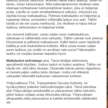
laukkusi poistuu näkyvistä: rikollinen näkee kaksi laukkua, toinen on
lukittu, toinen lukitsematon. Mitä todennäköisimmin rikollinen tulee
ottamaan kohteekseen lukitsemattoman laukun, joka on helpompi
avata. Lukolla on usein ennaltaehkäisevä vaikutus, erityisesti jos
käyttää kovaa matkalaukkua. Pehmeä matkalaukku on helpompi ja
nopeampi rikkoa, esimerkiksi viiltämällä laukun sivu auki. Tällöin
lukolla ei ole niin suurta merkitystä. Jos rikollinen ei halua rikkoa
laukkua, lukitsematon on helpompi kohde.
Jos investoit kalliiseen, usean sadan euron matkalaukkuun,
lukkokaan ei välttämättä estä varkautta. Tällöin varkaat ovat yleensä
kiinostuneet jo pelkästä matkaukusta. Kalliit laukut usein näyttävät
kalliilta ja ovat houkuttelevia kohteita. Miksi ostaa monen sadan
euron laukkua, jos sisältö on arvoltaan sata euroa? Halvempikin
laukku voi suojata tavarasi tarpeeksi hyvin.
Matkalaukut tarkistetaan
aina. Tämä tehdään elektronisia
apuvälineitä käyttäen. Joskus laukut on lisäksi avattava. Tällöin voi
käydä niin, että lukko rikotaan. Ostamalla halvan pienen riippulukon,
et menetä paljon vaikka lukko rikotaan, mutta voit ehkäistä
varkauden tekemällä laukustasi vaikeamman kohteen.
Yhdysvalloissa TSA, Transportation Security Authority, on
hyväksyttänyt joidenkin lukkovalmistajien lukot. Tämä tarkoittaa,
että Yhdysvaltojen lentokentillä on yleisavaimet näihin lukkoihin,
jolloin laukut voidaan avata rikkomatta lukkoja. Yhdysvaltojen
ulkopuolella näitä yleisavaimia ei kaikilla lentokentillä välttämättä
ole.