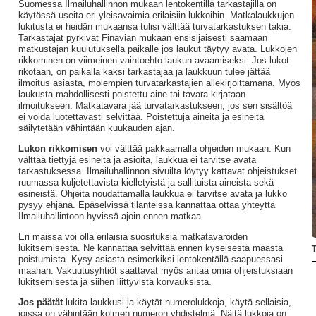
Suomessa Ilmailuhallinnon mukaan lentokentillä tarkastajilla on
käytössä useita eri yleisavaimia erilaisiin lukkoihin. Matkalaukkujen
lukitusta ei heidän mukaansa tulisi välttää turvatarkastuksen takia.
Tarkastajat pyrkivät Finavian mukaan ensisijaisesti saamaan
matkustajan kuulutuksella paikalle jos laukut täytyy avata. Lukkojen
rikkominen on viimeinen vaihtoehto laukun avaamiseksi. Jos lukot
rikotaan, on paikalla kaksi tarkastajaa ja laukkuun tulee jättää
ilmoitus asiasta, molempien turvatarkastajien allekirjoittamana. Myös
laukusta mahdollisesti poistettu aine tai tavara kirjataan
ilmoitukseen. Matkatavara jää turvatarkastukseen, jos sen sisältöä
ei voida luotettavasti selvittää. Poistettuja aineita ja esineitä
säilytetään vähintään kuukauden ajan.
Lukon rikkomisen
voi välttää pakkaamalla ohjeiden mukaan. Kun
välttää tiettyjä esineitä ja asioita, laukkua ei tarvitse avata
tarkastuksessa. Ilmailuhallinnon sivuilta löytyy kattavat ohjeistukset
ruumassa kuljetettavista kielletyistä ja sallituista aineista sekä
esineistä. Ohjeita noudattamalla laukkua ei tarvitse avata ja lukko
pysyy ehjänä. Epäselvissä tilanteissa kannattaa ottaa yhteyttä
Ilmailuhallintoon hyvissä ajoin ennen matkaa.
Eri maissa voi olla erilaisia suosituksia matkatavaroiden
lukitsemisesta. Ne kannattaa selvittää ennen kyseisestä maasta
T
poistumista. Kysy asiasta esimerkiksi lentokentällä saapuessasi
maahan. Vakuutusyhtiöt saattavat myös antaa omia ohjeistuksiaan
lukitsemisesta ja siihen liittyvistä korvauksista.
Jos päätät
lukita laukkusi ja käytät numerolukkoja, käytä sellaisia,
joissa on vähintään kolmen numeron yhdistelmä. Näitä lukkoja on