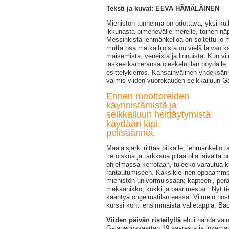
Teksti ja kuvat: EEVA HÄMÄLÄINEN
Miehistön tunnelma on odottava, yksi kui
ikkunasta pimenevälle merelle, toinen näp
Messinkistä lehmänkelloa on soitettu jo 
mutta osa matkailijoista on vielä laivan 
maisemista, veneistä ja linnuista. Kun vii
laskee kameransa oleskelutilan pöydälle, a
esittelykierros. Kansainvälinen yhdeks
valmis viiden vuorokauden seikkailuun Ga
Ennen moottoreiden
käynnistämistä ja
seikkailuun heittäytymistä
käydään läpi
pelisäännöt.
Maalaisjärki riittää pitkälle, lehmänkello t
tietoiskua ja tarkkana pitää olla laivalta 
ohjelmassa kerrotaan, tuleeko varautua 
rantautumiseen. Kaksikielinen oppaamme 
miehistön univormuissaan; kapteeni, perä
mekaanikko, kokki ja baarimestari. Nyt 
kääntyä ongelmatilanteessa. Viimein nost
kurssi kohti ensimmäistä välietappia, Ba
Viiden päivän risteilyllä
ehtii nähdä vai
Galapagossaarten 19 saaresta ja lukematt