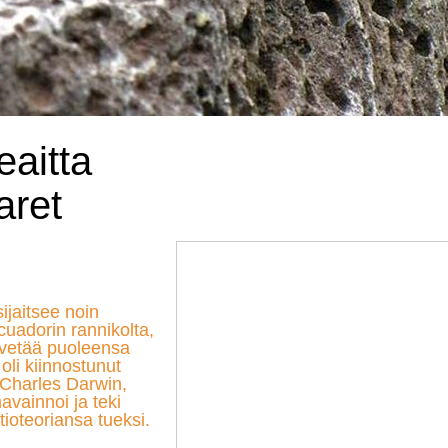
aitta
aret
jaitsee noin
uadorin rannikolta,
 vetää puoleensa
oli kiinnostunut
 Charles Darwin,
havainnoi ja teki
tioteoriansa tueksi.