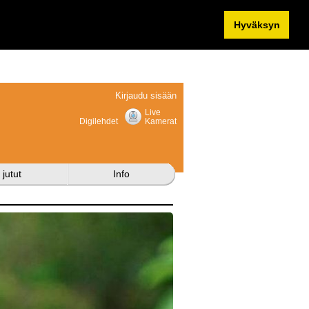
Hyväksyn
Kirjaudu sisään
Live
Digilehdet
Kamerat
 jutut
Info