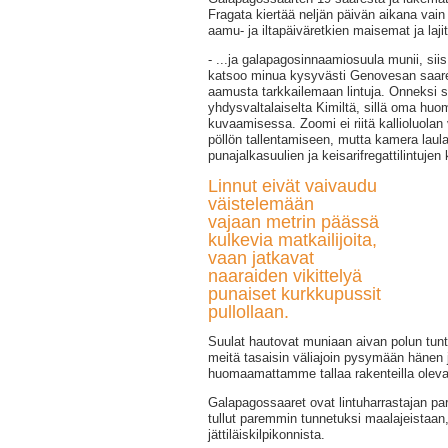
Fragata kiertää neljän päivän aikana vain 
aamu- ja iltapäiväretkien maisemat ja laji
- ...ja galapagosinnaamiosuula munii, si
katsoo minua kysyvästi Genovesan saare
aamusta tarkkailemaan lintuja. Onneksi 
yhdysvaltalaiselta Kimiltä, sillä oma huom
kuvaamisessa. Zoomi ei riitä kallioluolan
pöllön tallentamiseen, mutta kamera lau
punajalkasuulien ja keisarifregattilintujen 
Linnut eivät vaivaudu
väistelemään
vajaan metrin päässä
kulkevia matkailijoita,
vaan jatkavat
naaraiden vikittelyä
punaiset kurkkupussit
pullollaan.
Suulat hautovat muniaan aivan polun tun
meitä tasaisin väliajoin pysymään hänen
huomaamattamme tallaa rakenteilla olev
Galapagossaaret ovat lintuharrastajan para
tullut paremmin tunnetuksi maalajeistaan, 
jättiläiskilpikonnista.