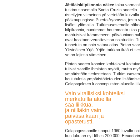
Jättiläiskilpikonnia näkee
takuuvarmasti
tutkimusasemalla Santa Cruzin saarella.
risteilyjen viimeinen yö vietetään kuivall
pääkaupungissa Puerto Ayorassa, josta v
lisäksi ylämailla. Tutkimusasemalla näke
kilpikonnia, nuorimmat hautomosta ulos 
mahtuisivat kämmeneen, päiväuniaan nukk
ovat kooltaan verrattavissa nojatuoliin.
tunnetuin on noin satavuotias Pintan saare
Yksinäinen Yrjö. Yrjön tarkkaa ikää ei ti
se on lajinsa viimeinen.
Pintan saaren konnien kohtaloksi koituivat 
tulivat saarille ihmisten myötä, mutta my
ympäristöön tiedostetaan. Tutkimusasema
koulutuksia ympäristötietouden lisäämise
Galapagoksen luonnonpuiston alueella lii
Vain virallisiksi kohteiksi
merkatuilla alueilla
saa liikkua,
ja niilläkin vain
päiväsaikaan ja
opastetusti.
Galapagossaarille saapui 1960-luvulla noi
kun luku on nyt lähes 200 000. Ecuadorin h