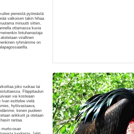
kuilee pienestä pyöreästä
rää valkoisen takin hihaa.
muutama minuutti sitten,
kannella ottamassa kuvia
meinenkin lintuharrastaja
loitetaan virallinen
änhenkinen ryhmämme on
lapagossaarilla.
arkoittaa joko ruokaa tai
poistuttaessa. Fläppitaulun
kuivaan vai kosteaan
Ivan esittelee vielä
mies, hyttivastaava,
tiedämme, kenen puoleen
etaan ankkurit ja otetaan
chasin rantaa.
n murto-osan
omista luodoista. Jahti