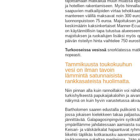
rajoittamaan matkailua muun muassa epää
ja hotellien rakentamiseen. Myös hinnalla
saapuvien matkailijoiden virtaa tehokkaasti
mantereen välillä maksavat noin 300 eur
luonnonpuistoon 75 euroa. Majoituksen ja 
keskimäärin kaksinkertaiset Manner-Ecuado
on käytännöllisin tapa tutustua alueeseen
majoituksen ja ruokailujen lisäksi myös o
päivän risteilyn hinta vaihtelee 750 euros
Turkooseissa vesissä
snorklatessa mat
nopeasti.
Tammikuusta toukokuuhun
vesi on ilman tavoin
lämmintä satunnaisista
rankkasateista huolimatta.
Niin pinnan alla kuin rannoillakin voi näh
turkishylkeestä papukaijakaloihin ja aiv
näkymä on kuin hyvin varustetussa akva
Bartholomen saaren edustalla pulikointi t
jossa jokaisen kielekkeen takaa paljastuu 
jännittävää. Galapagosinpingviini syöksä
ympärillämme jahdatessaan aamiaista su
Keisari- ja välskärikalat hajaantuvat ryh
liikehtii täplikäs kotkarausku aavemaisest
joukkoomme sukeltaa merileijona. Jään r