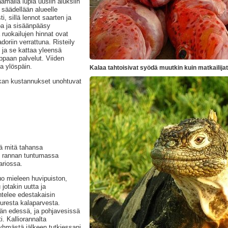
mällä lupia uusiin aluksiin
 säädellään alueelle
, sillä lennot saarten ja
oa ja sisäänpääsy
ruokailujen hinnat ovat
riin verrattuna. Risteily
 ja se kattaa yleensä
ppaan palvelut. Viiden
ta ylöspäin.
Kalaa tahtoisivat syödä muutkin kuin matkailijat
kan kustannukset unohtuvat
dä mitä tahansa
an rannan tuntumassa
ariossa.
uo mieleen huvipuiston,
jotakin uutta ja
htelee edestakaisin
uresta kalaparvesta.
män edessä, ja pohjavesissä
i. Kalliorannalta
yhmästä jälkeen tutkiessani