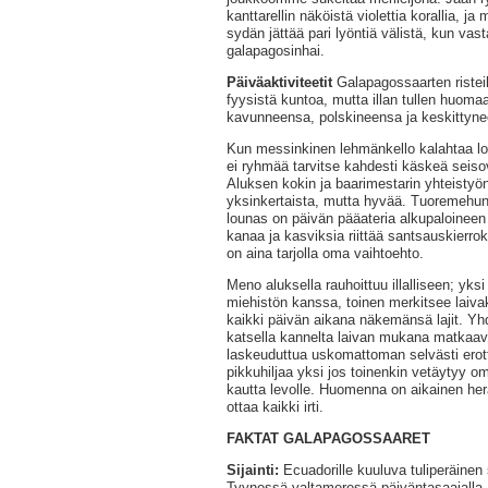
kanttarellin näköistä violettia korallia, ja 
sydän jättää pari lyöntiä välistä, kun vas
galapagosinhai.
Päiväaktiviteetit
Galapagossaarten risteil
fyysistä kuntoa, mutta illan tullen huoma
kavunneensa, polskineensa ja keskittyne
Kun messinkinen lehmänkello kalahtaa loun
ei ryhmää tarvitse kahdesti käskeä seiso
Aluksen kokin ja baarimestarin yhteisty
yksinkertaista, mutta hyvää. Tuoremehun 
lounas on päivän pääateria alkupaloineen 
kanaa ja kasviksia riittää santsauskierroks
on aina tarjolla oma vaihtoehto.
Meno aluksella rauhoittuu illalliseen; yksi
miehistön kanssa, toinen merkitsee laivak
kaikki päivän aikana näkemänsä lajit. Yh
katsella kannelta laivan mukana matkaavia
laskeuduttua uskomattoman selvästi erot
pikkuhiljaa yksi jos toinenkin vetäytyy om
kautta levolle. Huomenna on aikainen her
ottaa kaikki irti.
FAKTAT GALAPAGOSSAARET
Sijainti:
Ecuadorille kuuluva tuliperäinen 
Tyynessä valtameressä päiväntasaajalla