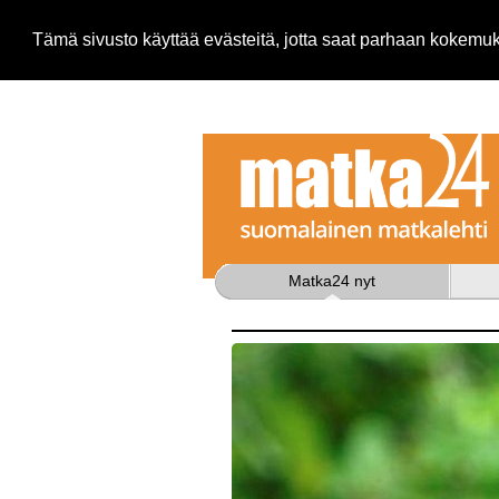
Tämä sivusto käyttää evästeitä, jotta saat parhaan kokem
Matka24 nyt