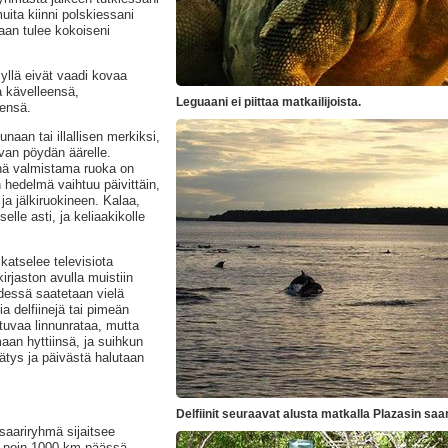
muita kiinni polskiessani
taan tulee kokoiseni
yllä eivät vaadi kovaa
a kävelleensä,
Leguaani ei piittaa matkailijoista.
ensä.
aan tai illallisen merkiksi,
van pöydän äärelle.
önä valmistama ruoka on
hedelmä vaihtuu päivittäin,
ja jälkiruokineen. Kalaa,
elle asti, ja keliaakikolle
 katselee televisiota
irjaston avulla muistiin
dessä saatetaan vielä
 delfiinejä tai pimeän
tuvaa linnunrataa, mutta
aan hyttiinsä, ja suihkun
ätys ja päivästä halutaan
Delfiinit seuraavat alusta matkalla Plazasin saar
saariryhmä sijaitsee
, noin 1000 km päässä