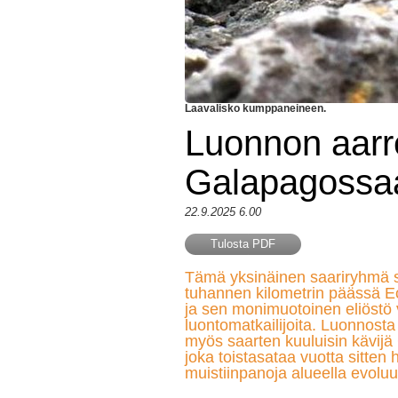
Laavalisko kumppaneineen.
Luonnon aarre
Galapagossa
22.9.2025 6.00
Tulosta PDF
Tämä yksinäinen saariryhmä si
tuhannen kilometrin päässä Ec
ja sen monimuotoinen eliöstö
luontomatkailijoita. Luonnosta 
myös saarten kuuluisin kävijä
joka toistasataa vuotta sitten 
muistiinpanoja alueella evoluu