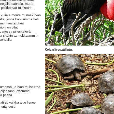
neljällä saarella, mutta
t poikkeavat toisistaan.
is kuinka monta munaa? Ivan
lla, jonne kapusimme heti
saan taustatukea
ioni on ollut
 varjossa piileskelevän
laa sitäkin tarmokkaammin
kohdalla.
Keisarifregattilintu.
tumassa, ja Ivan muistuttaa
 jäljessään, ettemme
aa pesää.
tiisi, vaikka alue lienee
erityisesti