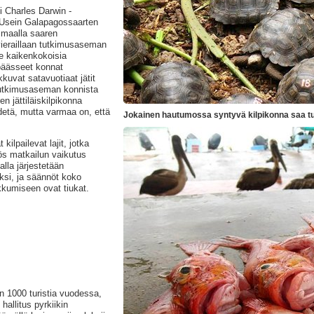
 Charles Darwin -
 Usein Galapagossaarten
a maalla saaren
ieraillaan tutkimusaseman
e kaikenkokoisia
päässeet konnat
uvat satavuotiaat jätit
 Tutkimusaseman konnista
n jättiläiskilpikonna
edetä, mutta varmaa on, että
Jokainen hautumossa syntyvä kilpikonna saa t
kilpailevat lajit, jotka
ös matkailun vaikutus
lla järjestetään
ksi, ja säännöt koko
kkumiseen ovat tiukat.
n 1000 turistia vuodessa,
allitus pyrkiikin