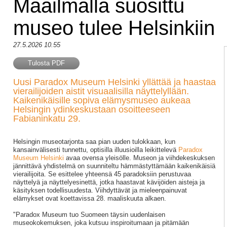
Maailmalla suosittu
museo tulee Helsinkiin
27.5.2026 10.55
Tulosta PDF
Uusi Paradox Museum Helsinki yllättää ja haastaa
vierailijoiden aistit visuaalisilla näyttelyllään.
Kaikenikäisille sopiva elämysmuseo aukeaa
Helsingin ydinkeskustaan osoitteeseen
Fabianinkatu 29.
Helsingin museotarjonta saa pian uuden tulokkaan, kun
kansainvälisesti tunnettu, optisilla illuusioilla leikittelevä
Paradox
Museum Helsinki
avaa ovensa yleisölle. Museon ja viihdekeskuksen
jännittävä yhdistelmä on suunniteltu hämmästyttämään kaikenikäisiä
vierailijoita. Se esittelee yhteensä 45 paradoksiin perustuvaa
näyttelyä ja näyttelyesinettä, jotka haastavat kävijöiden aisteja ja
käsityksen todellisuudesta. Viihdyttävät ja mieleenpainuvat
elämykset ovat koettavissa 28. maaliskuuta alkaen.
"Paradox Museum tuo Suomeen täysin uudenlaisen
museokokemuksen, joka kutsuu inspiroitumaan ja pitämään