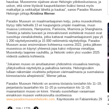
hauskaa. Museomme sijaitsee aivan Helsingin ydinkeskustassa, ja
uskon, että sinne löytävät kaupunkilaisten lisäksi tiensä myös
matkailijat ja seikkailijat läheltä ja kaukaa”, sanoo Paradox Museum
Helsingin johtaja
Kristiina Werner
.
Paradox Museum on maailmanlaajuinen ketju, jonka museokohteita
löytyy tällä hetkellä 13 eri kaupungista ympäri maailmaa, muun
muassa Lontoosta, Hampurista, Pariisista, Miamista ja Shanghaista.
Tieteitä ja taiteita luovasti ja innovatiivisesti esittelevät museot ovat
suosittuja vierailukohteita, jotka kattavat maailmanlaajuisesti jopa yli
1 200 näyttelyesinettä ja 15 000 neliömetriä näyttelytiloja. Paradox
Museum avasi ensimmäisen kohteensa vuonna 2022, jonka jälkeen
museoissa on käynyt yhteensä jopa kaksi miljoonaa vierailijaa.
Museoketju laajenee vauhdilla, ja Helsinki onkin yksi vuoden 2025
viidestä uudesta kohteesta.
“Jokainen museo on ainutlaatuinen yhdistelmä visuaalisia teemoja,
yllätyksellisiä näyttelyitä ja paikallisia tarinoita. Helsingissäkin
tullaan näkemään vivahteita pohjoisen värimaailmasta ja suomalaisia
kiinnostavista aihepiireistä”, Werner jatkaa.
Paradox Museum Helsinki on avoinna tiistaista torstaihin klo 11–19,
perjantaista lauantaihin klo 11–20 ja sunnuntaisin klo 11–19,
maanantaisin museo on kiinni. Vierailu suositellaan varaamaan
ennakkoon museon verkkosivuilta osoitteessa
P
www.paradoxmuseumhelsinki.com
. Käyntiosoite on Fabianinkatu 29
1
158 / 1775