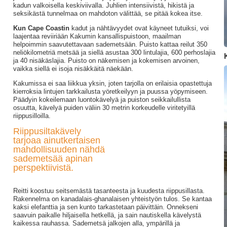
kadun valkoisella keskiviivalla. Juhlien intensiivistä, hikistä ja
seksikästä tunnelmaa on mahdoton välittää, se pitää kokea itse.
Kun Cape Coastin
kadut ja nähtävyydet ovat käyneet tutuiksi, voi
laajentaa reviiriään Kakumin kansallispuistoon, maailman
helpoimmin saavutettavaan sademetsään. Puisto kattaa reilut 350
neliökilometriä metsää ja siellä asustaa 300 lintulajia, 600 perhoslajia
ja 40 nisäkäslajia. Puisto on näkemisen ja kokemisen arvoinen,
vaikka siellä ei isoja nisäkkäitä näekään.
Kakumissa ei saa liikkua yksin, joten tarjolla on erilaisia opastettuja
kierroksia lintujen tarkkailusta yöretkeilyyn ja puussa yöpymiseen.
Päädyin kokeilemaan luontokävelyä ja puiston seikkailullista
osuutta, kävelyä puiden väliin 30 metrin korkeudelle viritetyillä
riippusilloilla.
Riippusiltakävely
tarjoaa ainutkertaisen
mahdollisuuden nähdä
sademetsää apinan
perspektiivistä.
Reitti koostuu seitsemästä tasanteesta ja kuudesta riippusillasta.
Rakennelma on kanadalais-ghanalaisen yhteistyön tulos. Se kantaa
kaksi elefanttia ja sen kunto tarkastetaan päivittäin. Onnekseni
saavuin paikalle hiljaisella hetkellä, ja sain nautiskella kävelystä
kaikessa rauhassa. Sademetsä jalkojen alla, ympärillä ja