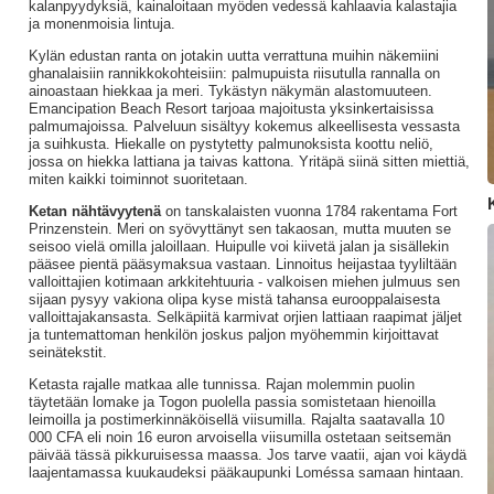
kalanpyydyksiä, kainaloitaan myöden vedessä kahlaavia kalastajia
ja monenmoisia lintuja.
Kylän edustan ranta on jotakin uutta verrattuna muihin näkemiini
ghanalaisiin rannikkokohteisiin: palmupuista riisutulla rannalla on
ainoastaan hiekkaa ja meri. Tykästyn näkymän alastomuuteen.
Emancipation Beach Resort tarjoaa majoitusta yksinkertaisissa
palmumajoissa. Palveluun sisältyy kokemus alkeellisesta vessasta
ja suihkusta. Hiekalle on pystytetty palmunoksista koottu neliö,
jossa on hiekka lattiana ja taivas kattona. Yritäpä siinä sitten miettiä,
miten kaikki toiminnot suoritetaan.
Ketan nähtävyytenä
on tanskalaisten vuonna 1784 rakentama Fort
Prinzenstein. Meri on syövyttänyt sen takaosan, mutta muuten se
seisoo vielä omilla jaloillaan. Huipulle voi kiivetä jalan ja sisällekin
pääsee pientä pääsymaksua vastaan. Linnoitus heijastaa tyyliltään
valloittajien kotimaan arkkitehtuuria - valkoisen miehen julmuus sen
sijaan pysyy vakiona olipa kyse mistä tahansa eurooppalaisesta
valloittajakansasta. Selkäpiitä karmivat orjien lattiaan raapimat jäljet
ja tuntemattoman henkilön joskus paljon myöhemmin kirjoittavat
seinätekstit.
Ketasta rajalle matkaa alle tunnissa. Rajan molemmin puolin
täytetään lomake ja Togon puolella passia somistetaan hienoilla
leimoilla ja postimerkinnäköisellä viisumilla. Rajalta saatavalla 10
000 CFA eli noin 16 euron arvoisella viisumilla ostetaan seitsemän
päivää tässä pikkuruisessa maassa. Jos tarve vaatii, ajan voi käydä
laajentamassa kuukaudeksi pääkaupunki Loméssa samaan hintaan.