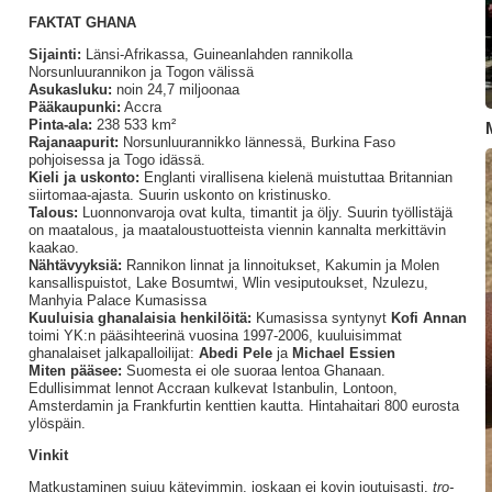
FAKTAT GHANA
Sijainti:
Länsi-Afrikassa, Guineanlahden rannikolla
Norsunluurannikon ja Togon välissä
Asukasluku:
noin 24,7 miljoonaa
Pääkaupunki:
Accra
Pinta-ala:
238 533 km²
Rajanaapurit:
Norsunluurannikko lännessä, Burkina Faso
pohjoisessa ja Togo idässä.
Kieli ja uskonto:
Englanti virallisena kielenä muistuttaa Britannian
siirtomaa-ajasta. Suurin uskonto on kristinusko.
Talous:
Luonnonvaroja ovat kulta, timantit ja öljy. Suurin työllistäjä
on maatalous, ja maataloustuotteista viennin kannalta merkittävin
kaakao.
Nähtävyyksiä:
Rannikon linnat ja linnoitukset, Kakumin ja Molen
kansallispuistot, Lake Bosumtwi, Wlin vesiputoukset, Nzulezu,
Manhyia Palace Kumasissa
Kuuluisia ghanalaisia henkilöitä:
Kumasissa syntynyt
Kofi Annan
toimi YK:n pääsihteerinä vuosina 1997-2006, kuuluisimmat
ghanalaiset jalkapalloilijat:
Abedi Pele
ja
Michael Essien
Miten pääsee:
Suomesta ei ole suoraa lentoa Ghanaan.
Edullisimmat lennot Accraan kulkevat Istanbulin, Lontoon,
Amsterdamin ja Frankfurtin kenttien kautta. Hintahaitari 800 eurosta
ylöspäin.
Vinkit
Matkustaminen sujuu kätevimmin, joskaan ei kovin joutuisasti,
tro-