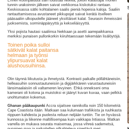
Ennen kotiinpaluuta sain todistaa hetkeä, jolloin kalastajat monen
tunnin urakoinnin jälkeen saivat verkkonsa kiskotuksi rantaan.
S
Keskiosassa sätki kohtalainen saalis pieniä hopeisia kaloja. Saaliin
rantauttamisessa avustaneet pikkupojat saivat kerätä itselleen
pääsaaliin ulkopuolelle jääneet yksittäiset kalat. Seurasin ihmeissäni
juoksemista, sorminäppäryyttä ja kekseliäisyyttä.
Yksi pojista hautasi saaliinsa hiekkaan ja asetti aarrepaikkansa
merkiksi punaisen pullonkorkin kiiruhtaessaan tekemään lisälöytöjä.
Toinen poika sulloi
sätkivät kalat paitansa
helmaan ja työnsi
ylipursuavat kalat
alushousuihinsa.
Olin täynnä liikutusta ja ihmetystä. Kontrasti paikalle pöllähtäneisiin,
helleasuihin sonnustautuneisiin ja digijärkkärein varustautuneisiin
länsimaalaisiin oli valtameren levyinen. Ehkä onnekseni oma
kamerani oli kotona ja muistoksi ei jäänyt kuvan kuvaa, vaan pelkkä
unohtumaton kokemus.
Ghanan pääkaupunki
Accra sijaitsee rannikolla noin 150 kilometriä
Cape Coastista itään. Matkaan saa kulumaan trafiikista ja ruuhkasta
riippuen kahdesta ja puolesta reiluun neljään tuntiin. Tie on hyvässä
kunnossa ja liikenne maltillisempaa kuin vaikkapa Intiassa. Matkan
varrella on mukava seurata maisemaa, jossa vihreä sademetsä,
punainen maa ja paikoitellen pilkahteleva sinertävä meri