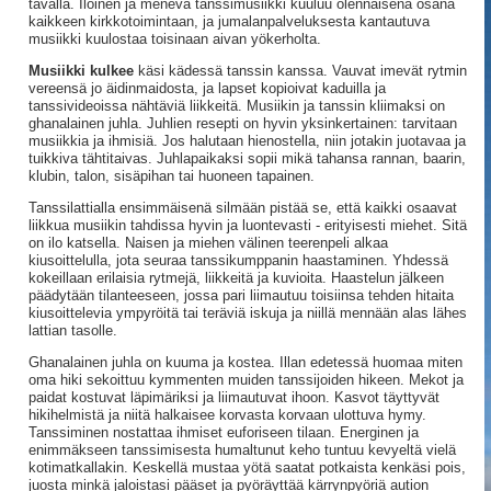
tavalla. Iloinen ja menevä tanssimusiikki kuuluu olennaisena osana
kaikkeen kirkkotoimintaan, ja jumalanpalveluksesta kantautuva
musiikki kuulostaa toisinaan aivan yökerholta.
Musiikki kulkee
käsi kädessä tanssin kanssa. Vauvat imevät rytmin
vereensä jo äidinmaidosta, ja lapset kopioivat kaduilla ja
tanssivideoissa nähtäviä liikkeitä. Musiikin ja tanssin kliimaksi on
ghanalainen juhla. Juhlien resepti on hyvin yksinkertainen: tarvitaan
musiikkia ja ihmisiä. Jos halutaan hienostella, niin jotakin juotavaa ja
tuikkiva tähtitaivas. Juhlapaikaksi sopii mikä tahansa rannan, baarin,
klubin, talon, sisäpihan tai huoneen tapainen.
Tanssilattialla ensimmäisenä silmään pistää se, että kaikki osaavat
liikkua musiikin tahdissa hyvin ja luontevasti - erityisesti miehet. Sitä
on ilo katsella. Naisen ja miehen välinen teerenpeli alkaa
kiusoittelulla, jota seuraa tanssikumppanin haastaminen. Yhdessä
kokeillaan erilaisia rytmejä, liikkeitä ja kuvioita. Haastelun jälkeen
päädytään tilanteeseen, jossa pari liimautuu toisiinsa tehden hitaita
kiusoittelevia ympyröitä tai teräviä iskuja ja niillä mennään alas lähes
lattian tasolle.
Ghanalainen juhla on kuuma ja kostea. Illan edetessä huomaa miten
oma hiki sekoittuu kymmenten muiden tanssijoiden hikeen. Mekot ja
paidat kostuvat läpimäriksi ja liimautuvat ihoon. Kasvot täyttyvät
hikihelmistä ja niitä halkaisee korvasta korvaan ulottuva hymy.
Tanssiminen nostattaa ihmiset euforiseen tilaan. Energinen ja
enimmäkseen tanssimisesta humaltunut keho tuntuu kevyeltä vielä
kotimatkallakin. Keskellä mustaa yötä saatat potkaista kenkäsi pois,
juosta minkä jaloistasi pääset ja pyöräyttää kärrynpyöriä aution