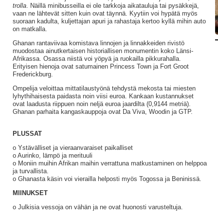
trolla
. Näillä minibusseilla ei ole tarkkoja aikatauluja tai pysäkkejä,
vaan ne lähtevät sitten kuin ovat täynnä. Kyytiin voi hypätä myös
suoraan kadulta, kuljettajan apuri ja rahastaja kertoo kyllä mihin auto
on matkalla.
Ghanan rantaviivaa komistava linnojen ja linnakkeiden rivistö
muodostaa ainutkertaisen historiallisen monumentin koko Länsi-
Afrikassa. Osassa niistä voi yöpyä ja ruokailla pikkurahalla.
Erityisen hienoja ovat satumainen Princess Town ja Fort Groot
Frederickburg.
Ompelija veloittaa mittatilaustyönä tehdystä mekosta tai miesten
lyhythihaisesta paidasta noin viisi euroa. Kankaan kustannukset
ovat laadusta riippuen noin neljä euroa jaardilta (0,9144 metriä).
Ghanan parhaita kangaskauppoja ovat Da Viva, Woodin ja GTP.
PLUSSAT
o Ystävälliset ja vieraanvaraiset paikalliset
o Aurinko, lämpö ja merituuli
o Moniin muihin Afrikan maihin verrattuna matkustaminen on helppoa
ja turvallista.
o Ghanasta käsin voi vierailla helposti myös Togossa ja Beninissä.
MIINUKSET
o Julkisia vessoja on vähän ja ne ovat huonosti varusteltuja.