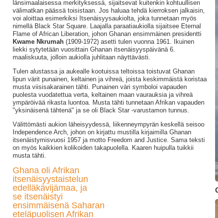
länsimaalaisessa merkityksessä, sijaitsevat kuitenkin kohtuullisen
välimatkan päässä toisistaan. Jos haluaa tehdä kierroksen jalkaisin,
voi aloittaa esimerkiksi Itsenäisyysaukiolta, joka tunnetaan myös
nimellä Black Star Square. Laajalla paraatiaukiolla sijaitsee Eternal
Flame of African Liberation, johon Ghanan ensimmäinen presidentti
Kwame Nkrumah
(1909-1972) asetti tulen vuonna 1961. Ikuinen
liekki sytytetään vuosittain Ghanan itsenäisyyspäivänä 6.
maaliskuuta, jolloin aukiolla juhlitaan näyttävästi.
Tulen alustassa ja aukealle kootuissa teltoissa toistuvat Ghanan
lipun värit punainen, keltainen ja vihreä, joista keskimmäistä koristaa
musta viisisakarainen tähti. Punainen väri symboloi vapauden
puolesta vuodatettua verta, keltainen maan vaurauksia ja vihreä
ympäröivää rikasta luontoa. Musta tähti tunnetaan Afrikan vapauden
"yksinäisenä tähtenä" ja se oli Black Star -varustamon tunnus.
Välittömästi aukion läheisyydessä, liikenneympyrän keskellä seisoo
Independence Arch, johon on kirjattu mustilla kirjaimilla Ghanan
itsenäistymisvuosi 1957 ja motto Freedom and Justice. Sama teksti
on myös kaikkien kolikoiden takapuolella. Kaaren huipulla tuikkii
musta tähti.
Ghana oli Afrikan
itsenäisyystaistelun
edelläkävijämaa, ja
se itsenäistyi
ensimmäisenä Saharan
eteläpuolisen Afrikan