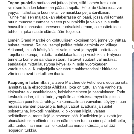
Togon puolella
matkaa voi jatkaa jalan, sillä Lomén keskusta
sijaitsee kahden kilometrin päässä rajalta. Hôtel de Galionissa voi
yöpyä, illallistaa ja kuunnella livemusiikkia perjantai-iltaisin.
Tunnelmallisen majapaikan alakerrassa on baari, jossa voi törmätä
muun muassa tummansiniseen puvuntakkiin ja valkoisiin suoriin
housuihin sonnustautuneeseen ruotsalaisherraan, oikeustieteiden
tohtoriin, joka nauttii elämästään Togossa.
Lomén Grand Marché on kohtuullisen kokoinen tori, jonne voi yrittää
hukata itsensä. Rauhallisempi paikka tehdä ostoksia on Village
Artisanal, missä käsityöläiset valmistavat ja myyjät tuotteitaan.
Tarjolla on koruja, taidetta, batiikkikankaita ja veistoksia. Erityisen
tunnettu Lomé on sandaaleistaan. Taitavat suutarit valmistavat
sandaaleja mittatilaustyönä lyhyelläkin, noin vuorokauden
varoitusajalla. Kumipohjalla varustetut nahkasandaalit kirkkaine
väreineen ovat herkullisen ihania.
Kaupungin laitamilla
sijaitseva Marchée de Féticheurs
edustaa sitä
jännittävää ja eksoottista Afrikkaa, joka on tuttu lähinnä vanhoista
elokuvista alkuasukkaineen, kaislahameineen ja naamioineen. Torin
keskuskohdan, riittialttarin, ympärille asetetuissa myyntikojuissa
myydään perinteisiä rohtoja kaikenmaailman vaivoihin. Löytyy muun
muassa eläinten pääkalloja, lintuja vatsat avattuina ja suolet
poistettuina, krokotiilinnahkaa, kilpikonnan kilpiä, valaan
selkänikamia, merisiilejä ja hevosen pää. Kuolleiden ja kuivattujen,
uhanalaistenkin eläinten osien näkeminen tuntuu niin epätodelliselta,
että tuntuu ihan normaalille koskettaa norsun kärsää ja silittää
leopardin turkkia.