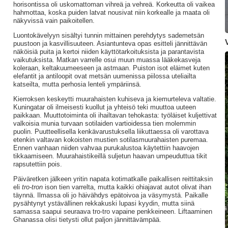
horisontissa oli uskomattoman vihreä ja vehreä. Korkeutta oli vaikea
hahmottaa, koska puiden latvat nousivat niin korkealle ja maata oli
näkyvissä vain paikoitellen.
Luontokävelyyn sisältyi tunnin mittainen perehdytys sademetsän
puustoon ja kasvillisuuteen. Asiantunteva opas esitteli jännittävän
näköisiä puita ja kertoi niiden käyttötarkoituksista ja parantavista
vaikutuksista. Matkan varrelle osui muun muassa lääkekasveja
koleraan, keltakuumeeseen ja astmaan. Puiston isot eläimet kuten
elefantit ja antiloopit ovat metsän uumenissa piilossa uteliailta
katseilta, mutta perhosia lenteli ympäriinsä.
Kierroksen keskeytti muurahaisten kuhiseva ja kiemurteleva valtatie.
Kuningatar oli ilmeisesti kuollut ja yhteisö teki muuttoa uuteen
paikkaan. Muuttotoiminta oli ihailtavan tehokasta: työläiset kuljettivat
valkoisia munia turvaan sotilaiden vartioidessa tien molemmin
puolin. Puutteellisella kenkävarustuksella liikuttaessa oli varottava
etenkin valtavan kokoisten mustien sotilasmuurahaisten puremaa.
Ennen vanhaan niiden vahvaa purukalustoa käytettiin haavojen
tikkaamiseen. Muurahaistikeillä suljetun haavan umpeuduttua tikit
rapsutettiin pois.
Päiväretken jälkeen yritin napata kotimatkalle paikallisen reittitaksin
eli
tro-tron
ison tien varrelta, mutta kaikki ohiajavat autot olivat ihan
täynnä. Ilmassa oli jo häivähdys epätoivoa ja väsymystä. Paikalle
pysähtynyt ystävällinen rekkakuski lupasi kyydin, mutta siinä
samassa saapui seuraava tro-tro vapaine penkkeineen. Liftaaminen
Ghanassa olisi tietysti ollut paljon jännittävämpää.