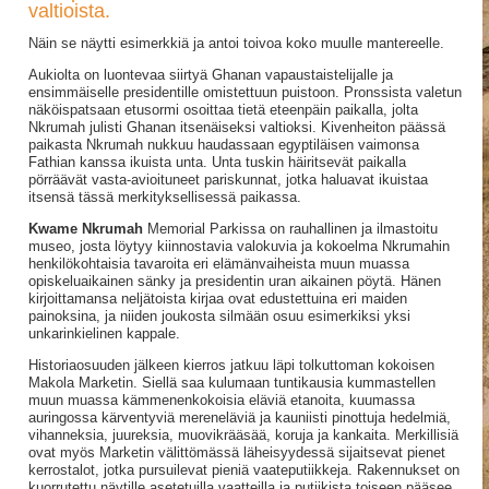
valtioista.
Näin se näytti esimerkkiä ja antoi toivoa koko muulle mantereelle.
Aukiolta on luontevaa siirtyä Ghanan vapaustaistelijalle ja
ensimmäiselle presidentille omistettuun puistoon. Pronssista valetun
näköispatsaan etusormi osoittaa tietä eteenpäin paikalla, jolta
Nkrumah julisti Ghanan itsenäiseksi valtioksi. Kivenheiton päässä
paikasta Nkrumah nukkuu haudassaan egyptiläisen vaimonsa
Fathian kanssa ikuista unta. Unta tuskin häiritsevät paikalla
pörräävät vasta-avioituneet pariskunnat, jotka haluavat ikuistaa
itsensä tässä merkityksellisessä paikassa.
Kwame Nkrumah
Memorial Parkissa on rauhallinen ja ilmastoitu
museo, josta löytyy kiinnostavia valokuvia ja kokoelma Nkrumahin
henkilökohtaisia tavaroita eri elämänvaiheista muun muassa
opiskeluaikainen sänky ja presidentin uran aikainen pöytä. Hänen
kirjoittamansa neljätoista kirjaa ovat edustettuina eri maiden
painoksina, ja niiden joukosta silmään osuu esimerkiksi yksi
unkarinkielinen kappale.
Historiaosuuden jälkeen kierros jatkuu läpi tolkuttoman kokoisen
Makola Marketin. Siellä saa kulumaan tuntikausia kummastellen
muun muassa kämmenenkokoisia eläviä etanoita, kuumassa
auringossa kärventyviä mereneläviä ja kauniisti pinottuja hedelmiä,
vihanneksia, juureksia, muovikrääsää, koruja ja kankaita. Merkillisiä
ovat myös Marketin välittömässä läheisyydessä sijaitsevat pienet
kerrostalot, jotka pursuilevat pieniä vaateputiikkeja. Rakennukset on
kuorrutettu näytille asetetuilla vaatteilla ja putiikista toiseen pääsee