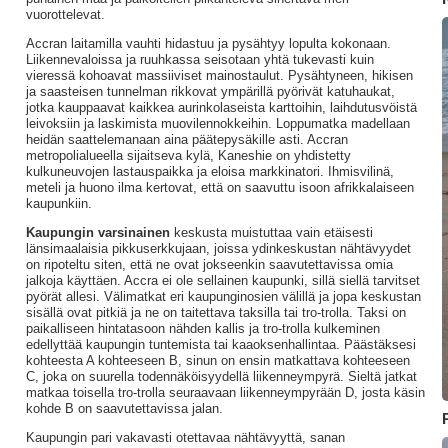
vuorottelevat.
Accran laitamilla vauhti hidastuu ja pysähtyy lopulta kokonaan.
Liikennevaloissa ja ruuhkassa seisotaan yhtä tukevasti kuin
vieressä kohoavat massiiviset mainostaulut. Pysähtyneen, hikisen
ja saasteisen tunnelman rikkovat ympärillä pyörivät katuhaukat,
jotka kauppaavat kaikkea aurinkolaseista karttoihin, laihdutusvöistä
leivoksiin ja laskimista muovilennokkeihin. Loppumatka madellaan
heidän saattelemanaan aina päätepysäkille asti. Accran
metropolialueella sijaitseva kylä, Kaneshie on yhdistetty
kulkuneuvojen lastauspaikka ja eloisa markkinatori. Ihmisvilinä,
meteli ja huono ilma kertovat, että on saavuttu isoon afrikkalaiseen
kaupunkiin.
Kaupungin varsinainen
keskusta muistuttaa vain etäisesti
länsimaalaisia pikkuserkkujaan, joissa ydinkeskustan nähtävyydet
on ripoteltu siten, että ne ovat jokseenkin saavutettavissa omia
jalkoja käyttäen. Accra ei ole sellainen kaupunki, sillä siellä tarvitset
pyörät allesi. Välimatkat eri kaupunginosien välillä ja jopa keskustan
sisällä ovat pitkiä ja ne on taitettava taksilla tai tro-trolla. Taksi on
paikalliseen hintatasoon nähden kallis ja tro-trolla kulkeminen
edellyttää kaupungin tuntemista tai kaaoksenhallintaa. Päästäksesi
kohteesta A kohteeseen B, sinun on ensin matkattava kohteeseen
C, joka on suurella todennäköisyydellä liikenneympyrä. Sieltä jatkat
matkaa toisella tro-trolla seuraavaan liikenneympyrään D, josta käsin
kohde B on saavutettavissa jalan.
P
Kaupungin pari vakavasti otettavaa nähtävyyttä, sanan