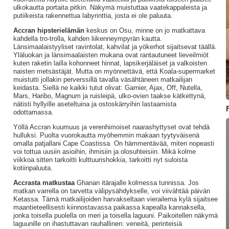
ulkokautta portaita pitkin. Näkymä muistuttaa vaatekappaleista ja
putiikeista rakennettua labyrinttia, josta ei ole paluuta.
Accran hipsterielämän
keskus on Osu, minne on jo matkattava
kahdella tro-trolla, kahden liikenneympyrän kautta.
Länsimaalaistyyliset ravintolat, kahvilat ja yökerhot sijaitsevat täällä.
Yläluokan ja länsimaalaisten mukana ovat rantautuneet lieveilmiöt
kuten raketin lailla kohonneet hinnat, lapsikerjäläiset ja valkoisten
naisten metsästäjät. Mutta on myönnettävä, että Koala-supermarket
muistutti jollakin perverssillä tavalla väsähtäneen matkailijan
keidasta. Siellä ne kaikki tutut olivat: Garnier, Ajax, Off, Nutella,
Mars, Haribo, Magnum ja ruisleipä, ulko-ovien taakse kätkettynä,
nätisti hyllyille aseteltuina ja ostoskärryihin lastaamista
odottamassa.
Yöllä Accran kuumuus ja verenhimoiset naarashyttyset ovat tehdä
hulluksi. Puolta vuorokautta myöhemmin makaan tyytyväisenä
omalla patjallani Cape Coastissa. On hämmentävää, miten nopeasti
voi tottua uusiin asioihin, ihmisiin ja olosuhteisiin. Mikä kolme
viikkoa sitten tarkoitti kulttuurishokkia, tarkoitti nyt suloista
kotiinpaluuta.
Accrasta matkustaa
Ghanan itärajalle kolmessa tunnissa. Jos
matkan varrella on tarvetta välipysähdykselle, voi viivähtää päivän
Ketassa. Tämä matkailijoiden harvakseltaan vierailema kylä sijaitsee
maantieteellisesti kiinnostavassa paikassa kapealla kannaksella,
jonka toisella puolella on meri ja toisella laguuni. Paikoitellen näkymä
laguunille on ihastuttavan rauhallinen: veneitä, perinteisiä