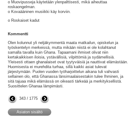
o Muovipusseja käytetään ylenpalttisesti, mikä aiheuttaa
roskaongelman.
o Kovaääninen musiikki käy korviin.
o Roskaiset kadut
Kommentti
Olen kolunnut yli neljäkymmentä maata matkailun, opiskelun ja
työskentelyn merkeissä, mutta mikään niistä ei ole kolahtanut
samalla tavalla kuin Ghana. Tapaamani ihmiset olivat niin
kertakaikkisen iloisia, ystävällisiä, vilpittömiä ja sydämellisiä.
Yleisesti ottaen ghanalaiset ovat tyytyväisiä ja nauttivat elämästään.
Huomisesta ei murehdita turhaa, sillä kaikki asiat tulevat
järjestymään. Puolen vuoden työharjoittelun aikana tuli vahvasti
sellainen olo, että Ghanassa länsimaalaisestakin tulee Ihminen, ja
sitä tajuaa mikä elämässä on oikeasti tärkeää ja merkityksellistä.
Suosittelen Ghanaa lämpimästi.
343 / 1775
Asiaton sisältö