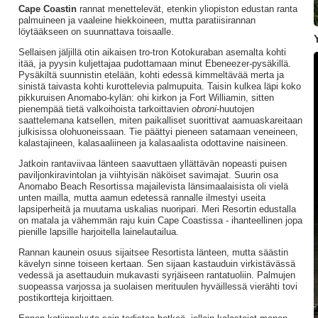
Cape Coastin
rannat menettelevät, etenkin yliopiston edustan ranta
palmuineen ja vaaleine hiekkoineen, mutta paratiisirannan
löytääkseen on suunnattava toisaalle.
Sellaisen jäljillä otin aikaisen tro-tron Kotokuraban asemalta kohti
itää, ja pyysin kuljettajaa pudottamaan minut Ebeneezer-pysäkillä.
Pysäkiltä suunnistin etelään, kohti edessä kimmeltävää merta ja
sinistä taivasta kohti kurottelevia palmupuita. Taisin kulkea läpi koko
pikkuruisen Anomabo-kylän: ohi kirkon ja Fort Williamin, sitten
pienempää tietä valkoihoista tarkoittavien
obroni
-huutojen
saattelemana katsellen, miten paikalliset suorittivat aamuaskareitaan
julkisissa olohuoneissaan. Tie päättyi pieneen satamaan veneineen,
kalastajineen, kalasaaliineen ja kalasaalista odottavine naisineen.
Jatkoin rantaviivaa länteen saavuttaen yllättävän nopeasti puisen
paviljonkiravintolan ja viihtyisän näköiset savimajat. Suurin osa
Anomabo Beach Resortissa majailevista länsimaalaisista oli vielä
unten mailla, mutta aamun edetessä rannalle ilmestyi useita
lapsiperheitä ja muutama uskalias nuoripari. Meri Resortin edustalla
on matala ja vähemmän raju kuin Cape Coastissa - ihanteellinen jopa
pienille lapsille harjoitella lainelautailua.
Rannan kaunein osuus sijaitsee Resortista länteen, mutta säästin
kävelyn sinne toiseen kertaan. Sen sijaan kastauduin virkistävässä
vedessä ja asettauduin mukavasti syrjäiseen rantatuoliin. Palmujen
suopeassa varjossa ja suolaisen merituulen hyväillessä vierähti tovi
postikortteja kirjoittaen.