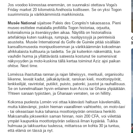
Jos voodoo kiinnostaa enemmän, on suunnaksi otettava Voga's
Friday market 20 kilometriä Anéhosta koilliseen. Se on yksi Togon
suurimmista ja värikkäimmistä markkinoista.
Musée National
sijaitsee Paleis des Congrès'n takaosassa. Pieni
museo esittelee matalalla profiililla Togon historiaa, orjuutta,
kolonialismia ja itsenäisyyden aikaa. Näytillä on historiallisia
artefakteja kuten ruukkuja, rumpuja, nuolipyssyjä ja perinteisiä
asusteita. Musée International du Golfe de Guinée pitää sisällään
kansallismuseota monipuolisemman ja värikkäämmän kokoelman
afrikkalaista kulttuuria ja taidetta. Se jäi kuitenkin näkemättä, kun
vauhdin hurma ja yllättävästä sateesta kostunut tie sumensivat
näkyvyyden ja moto-kuskina tällä kertaa toiminut Aziz ajoi paikan
ohitse. Next time.
Loméssa ihastuttaa rannan ja rajan läheisyys, merituuli, organisoitu
liikenne, leveät kadut, jalkakäytävät, ranskan kieli, moottoripyörät,
lenkkeilijät, ravintolat, putiikit, puisto, patonki, juustot ja rauhallisuus.
Se on tunnelmaltaan hyvin erilainen kuin Accra tai Ghana ylipäätään.
Yhteen sanaan typistäen, ja Ghanaan verraten, se on hillitty.
Kokonsa puolesta Lomén voi ottaa kätevästi haltuun kävelemällä,
mutta kätevämpi, joskin hieman vaarallinen vaihtoehto, on
moto-taxi
- tai oikeastaan kuka tahansa moottoripyörän omistava henkilö.
Maksamalla jokseenkin saman hinnan, noin 200 CFA, voi viilettää
ympäri kaupunkia moottoripyörän selässä ilman kypärää. Tukka
hulmuaa ja takkuuntuu tuulessa, mittarissa on kohta 30 ja tuntuu,
että elämä on tässä ja nyt.