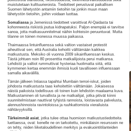
muistutetaan kulttuurieroista. Tiedotteet perustuvat paikallisen
Suomen lähetystön antamiin tietoihin tai jonkin muun maan
lähetystön tietoihin, joihin voidaan luottaa.
Somaliassa
ja
Jemenissä tiedotteet varoittivat Al-Qaidasta tai
kohonneesta riskistä joutua kidnapatuksi. Paljon enempää ei tarvitse
sanoa, jotta matkasuunnitelmat näihin kohteisiin peruuntuvat. Mutta
tilanne on toinen monessa muussa paikassa.
Thaimaassa lintuinfluenssa sekä valtion vastaiset protestit
aiheuttivat sen, että Australia kehoitti välttämään kaikkea
matkustusta. Meksiko oli vuonna 2009 sikainfluenssan keskus.
Tästä johtuen noin 80 prosenttia matkailijoista perui matkansa.
Lehdistö ja valtiot rummuttivat hysteriaa huolimatta siitä, että
kymmenen kertaa enemmän ihmisiä kuoli tavalliseen influenssaan
samalla aikavälillä.
Tämän jälkeen Intiassa tapahtui Mumbain terrori-iskut, joiden
johdosta matkustusta taas kehoitettiin välttämään. Jokaisessa
näistä paikoista todellisuus oli toinen kuin lehdistön maalaama kuva.
Matkustaminen oli turvallista ja ne matkailijat, jotka pitivät kiinni
suunnitelmistaan nauttivat tyhjistä rannoista, loistavasta palvelusta,
alennushinnoista ravintoloissa ja ruuhkattomista vierailuista
nähtävyyksillä.
Tärkeimmät asiat
, jotka tulee ottaa huomioon matkustustiedotteita
luettaessa, ovat: kenelle ne on tarkoitettu, minkälaisin resurssein ne
on tehty, niiden liiketaloudellinen merkitys ja evakuointitilanteiden