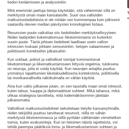
tiedon keräämiseen ja analysointiin.
Mitä enemmän jaettuja tietoja käytetään, sitä vähemmän sillä on
T
merkitystä oman maan kansalaisille. Suuri osa valtioiden
matkustustiedotteista ei ole mitään sen kummempaa kuin julkisesti
saatavilla olevien median päivitysten kronologinen listaus.
Resurssien puute vaikuttaa siis tiedotteiden merkityksellisyyteen.
Niiden laatijoiden kokemattomuus liiketoiminnasta on kuitenkin
suurin puute. Tästä johtuen tiedotteet laaditaan usein valtion
intressien mukaan johtaen sensurointiin, tietojen salaamiseen ja
poliittisesti korrekteihin julkaisuihin.
Kun sotilaat, poliisit ja valtiolliset toimijat kommentoivat
liiketoimintaan ja liikematkustamiseen liittyviä ongelmia, tuloksena
on neuvoja, joita ei voida käyttää. Kun neuvojen antajilta puuttuu
ymmärrys tapahtumien liiketaloudellisesta kontekstista, poliittisella
tai monikansallisella näkökulmalla on vähän käyttöä.
Aina kun valtio julkaisee jotain, on sen taustalla maan omat intressit,
kuten talous, kauppa ja diplomaattiset suhteet. Mikä tahansa, mikä
uhkaa strategisia tavoitteita, mitä todennäköisimmin jätetään
julkaisematta.
Valtiolliset matkustustiedotteet tarkoitetaan tietylle kansanryhmälle,
niiden tekijöiltä puuttuu tarvittavat resurssit, niillä on vähän
merkitystä liiketoiminnassa ja niillä pyritään välttämään viimehetken
toimia, kuten evakuointeja. Kun on tietoinen näistä rajoitteista, voi
tehdä parempia päätöksiä loma- ja liikematkustamisen suhteen ja