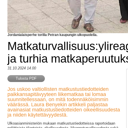
Jordanialaisperhe torilla Petran kaupungin ulkopuolella.
Matkaturvallisuus:ylirea
ja turhia matkaperuutuk
31.10.2024 14.00
Tulosta PDF
Jos uskoo valtiollisten matkustustiedotteiden
paikkansapitävyyteen liikematkaa tai lomaa
suunnitellessaan, on mitä todennäköisimmin
väärässä. Laura Benyekin artikkeli paljastaa
avainasiat matkustustiedotteiden oikeellisuudesta
ja niiden käytettävyydestä.
Ulkoasianministeriön mukaan matkustustiedotteissa raportoidaan
poliittisista tilanteista, rikollisuudesta, liikenneturvallisuudesta sekä