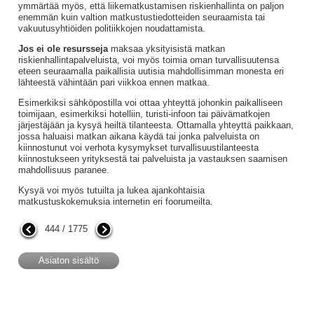
ymmärtää myös, että liikematkustamisen riskienhallinta on paljon
enemmän kuin valtion matkustustiedotteiden seuraamista tai
vakuutusyhtiöiden politiikkojen noudattamista.
Jos ei ole resursseja
maksaa yksityisistä matkan
riskienhallintapalveluista, voi myös toimia oman turvallisuutensa
eteen seuraamalla paikallisia uutisia mahdollisimman monesta eri
lähteestä vähintään pari viikkoa ennen matkaa.
Esimerkiksi sähköpostilla voi ottaa yhteyttä johonkin paikalliseen
toimijaan, esimerkiksi hotelliin, turisti-infoon tai päivämatkojen
järjestäjään ja kysyä heiltä tilanteesta. Ottamalla yhteyttä paikkaan,
jossa haluaisi matkan aikana käydä tai jonka palveluista on
kiinnostunut voi verhota kysymykset turvallisuustilanteesta
kiinnostukseen yrityksestä tai palveluista ja vastauksen saamisen
mahdollisuus paranee.
Kysyä voi myös tutuilta ja lukea ajankohtaisia
matkustuskokemuksia internetin eri foorumeilta.
444 / 1775
Asiaton sisältö