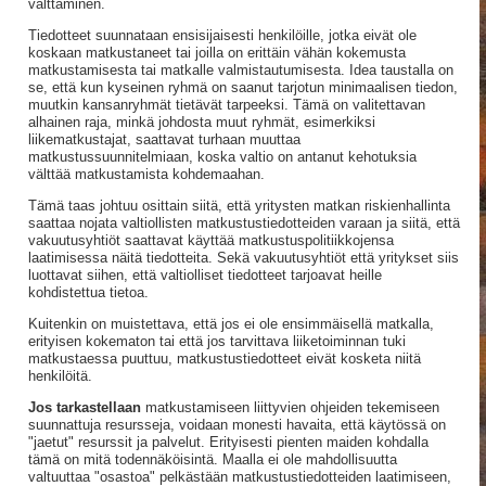
välttäminen.
Tiedotteet suunnataan ensisijaisesti henkilöille, jotka eivät ole
koskaan matkustaneet tai joilla on erittäin vähän kokemusta
matkustamisesta tai matkalle valmistautumisesta. Idea taustalla on
se, että kun kyseinen ryhmä on saanut tarjotun minimaalisen tiedon,
muutkin kansanryhmät tietävät tarpeeksi. Tämä on valitettavan
alhainen raja, minkä johdosta muut ryhmät, esimerkiksi
liikematkustajat, saattavat turhaan muuttaa
matkustussuunnitelmiaan, koska valtio on antanut kehotuksia
välttää matkustamista kohdemaahan.
Tämä taas johtuu osittain siitä, että yritysten matkan riskienhallinta
saattaa nojata valtiollisten matkustustiedotteiden varaan ja siitä, että
vakuutusyhtiöt saattavat käyttää matkustuspolitiikkojensa
laatimisessa näitä tiedotteita. Sekä vakuutusyhtiöt että yritykset siis
luottavat siihen, että valtiolliset tiedotteet tarjoavat heille
kohdistettua tietoa.
Kuitenkin on muistettava, että jos ei ole ensimmäisellä matkalla,
erityisen kokematon tai että jos tarvittava liiketoiminnan tuki
matkustaessa puuttuu, matkustustiedotteet eivät kosketa niitä
henkilöitä.
Jos tarkastellaan
matkustamiseen liittyvien ohjeiden tekemiseen
suunnattuja resursseja, voidaan monesti havaita, että käytössä on
"jaetut" resurssit ja palvelut. Erityisesti pienten maiden kohdalla
tämä on mitä todennäköisintä. Maalla ei ole mahdollisuutta
valtuuttaa "osastoa" pelkästään matkustustiedotteiden laatimiseen,