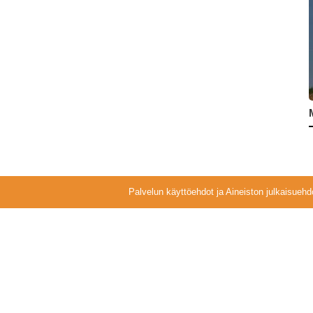
Palvelun käyttöehdot ja Aineiston julkaisuehd