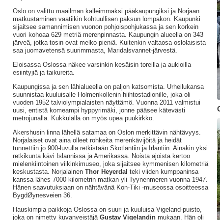
Oslo on valittu maailman kalleimmaksi pääkaupungiksi ja Norjaan
matkustaminen vaatiikin kohtuullisen paksun lompakon. Kaupunki
sijaitsee samannimisen vuonon pohjoispohjukassa ja sen korkein
vuori kohoaa 629 metriä merenpinnasta. Kaupungin alueella on 343
järveä, jotka tosin ovat melko pieniä. Kuitenkin valtaosa oslolaisista
saa juomavetensä suurimmasta, Maridalsvannet-järvestä.
Eloisassa Oslossa näkee varsinkin kesäisin toreilla ja aukioilla
esiintyjiä ja taikureita.
Kaupungissa ja sen lähialueella on paljon katsomista. Urheilukansa
suunnistaa kuuluisalle Holmenkollenin hiihtostadionille, joka oli
vuoden 1952 talviolympialaisten näyttämö. Vuonna 2011 valmistui
uusi, entistä komeampi hyppyrimäki, jonne pääsee kätevästi
metrojunalla. Kukkulalla on myös upea puukirkko.
Akershusin linna lähellä satamaa on Oslon merkittävin nähtävyys.
Norjalaiset ovat aina olleet rohkeita merenkävijöitä ja heidät
tunnettiin jo 900-luvulla retkistään Skotlantiin ja Irlantiin. Ainakin yksi
retkikunta kävi Islannissa ja Amerikassa. Noista ajoista kertoo
mielenkiintoinen viikinkimuseo, joka sijaitsee kymmenisen kilometriä
keskustasta. Norjalainen
Thor Heyerdal
teki viiden kumppaninsa
kanssa lähes 7000 kilometrin matkan yli Tyynenmeren vuonna 1947.
Hänen saavutuksiaan on nähtävänä Kon-Tiki -museossa osoitteessa
BygdØynesveien 36.
Hauskimpia paikkoja Oslossa on suuri ja kuuluisa Vigeland-puisto,
joka on nimetty kuvanveistäjä
Gustav Vigelandin
mukaan. Hän oli