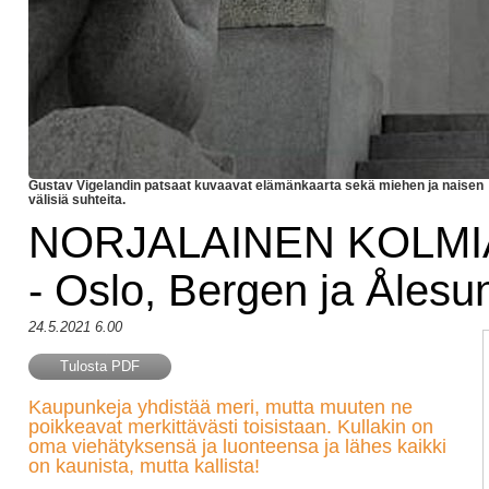
Gustav Vigelandin patsaat kuvaavat elämänkaarta sekä miehen ja naisen
välisiä suhteita.
NORJALAINEN KOLMIA
- Oslo, Bergen ja Ålesu
24.5.2021 6.00
Tulosta PDF
Kaupunkeja yhdistää meri, mutta muuten ne
poikkeavat merkittävästi toisistaan. Kullakin on
oma viehätyksensä ja luonteensa ja lähes kaikki
on kaunista, mutta kallista!