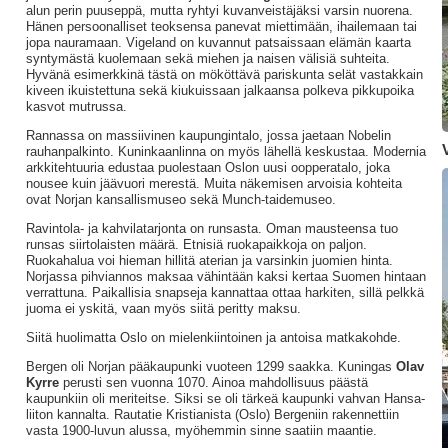
alun perin puuseppä, mutta ryhtyi kuvanveistäjäksi varsin nuorena.
Hänen persoonalliset teoksensa panevat miettimään, ihailemaan tai
jopa nauramaan. Vigeland on kuvannut patsaissaan elämän kaarta
syntymästä kuolemaan sekä miehen ja naisen välisiä suhteita.
Hyvänä esimerkkinä tästä on mököttävä pariskunta selät vastakkain
kiveen ikuistettuna sekä kiukuissaan jalkaansa polkeva pikkupoika
kasvot mutrussa.
Rannassa on massiivinen kaupungintalo, jossa jaetaan Nobelin
rauhanpalkinto. Kuninkaanlinna on myös lähellä keskustaa. Modernia
arkkitehtuuria edustaa puolestaan Oslon uusi oopperatalo, joka
nousee kuin jäävuori merestä. Muita näkemisen arvoisia kohteita
ovat Norjan kansallismuseo sekä Munch-taidemuseo.
Ravintola- ja kahvilatarjonta on runsasta. Oman mausteensa tuo
runsas siirtolaisten määrä. Etnisiä ruokapaikkoja on paljon.
Ruokahalua voi hieman hillitä aterian ja varsinkin juomien hinta.
Norjassa pihviannos maksaa vähintään kaksi kertaa Suomen hintaan
verrattuna. Paikallisia snapseja kannattaa ottaa harkiten, sillä pelkkä
juoma ei yskitä, vaan myös siitä peritty maksu.
Siitä huolimatta Oslo on mielenkiintoinen ja antoisa matkakohde.
Bergen oli Norjan pääkaupunki vuoteen 1299 saakka. Kuningas
Olav
Kyrre
perusti sen vuonna 1070. Ainoa mahdollisuus päästä
kaupunkiin oli meriteitse. Siksi se oli tärkeä kaupunki vahvan Hansa-
liiton kannalta. Rautatie Kristianista (Oslo) Bergeniin rakennettiin
vasta 1900-luvun alussa, myöhemmin sinne saatiin maantie.