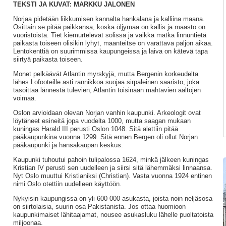
TEKSTI JA KUVAT: MARKKU JALONEN
Norjaa pidetään liikkumisen kannalta hankalana ja kalliina maana.
Osittain se pitää paikkansa, koska öljymaa on kallis ja maasto on
vuoristoista. Tiet kiemurtelevat solissa ja vaikka matka linnuntietä
paikasta toiseen olisikin lyhyt, maanteitse on varattava paljon aikaa.
Lentokenttiä on suurimmissa kaupungeissa ja laiva on kätevä tapa
siirtyä paikasta toiseen.
Monet pelkäävät Atlantin myrskyjä, mutta Bergenin korkeudelta
lähes Lofooteille asti rannikkoa suojaa sirpaleinen saaristo, joka
tasoittaa lännestä tulevien, Atlantin toisinaan mahtavien aaltojen
voimaa.
Oslon arvioidaan olevan Norjan vanhin kaupunki. Arkeologit ovat
löytäneet esineitä jopa vuodelta 1000, mutta saagan mukaan
kuningas Harald III perusti Oslon 1048. Sitä alettiin pitää
pääkaupunkina vuonna 1299. Sitä ennen Bergen oli ollut Norjan
pääkaupunki ja hansakaupan keskus.
Kaupunki tuhoutui pahoin tulipalossa 1624, minkä jälkeen kuningas
Kristian IV perusti sen uudelleen ja siirsi sitä lähemmäksi linnaansa.
Nyt Oslo muuttui Kristianiksi (Christian). Vasta vuonna 1924 entinen
nimi Oslo otettiin uudelleen käyttöön.
Nykyisin kaupungissa on yli 600 000 asukasta, joista noin neljäsosa
on siirtolaisia, suurin osa Pakistanista. Jos ottaa huomioon
kaupunkimaiset lähitaajamat, nousee asukasluku lähelle puoltatoista
miljoonaa.