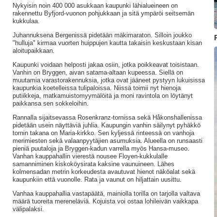
Nykyisin noin 400 000 asukkaan kaupunki lähialueineen on
rakennettu Byfjord-vuonon pohjukkaan ja sitä ympäröi seitsemän
kukkulaa.
Juhannuksena Bergenissä pidetään mäkimaraton. Silloin joukko
"hulluja" kirmaa vuorten huippujen kautta takaisin keskustaan kisan
aloitupaikkaan.
Kaupunki voidaan helposti jakaa osiin, jotka poikkeavat toisistaan.
Vanhin on Bryggen, aivan satama-altaan kupeessa. Siellä on
muutamia varastorakennuksia, jotka ovat jääneet pystyyn lukuisissa
kaupunkia koetelleissa tulipaloissa. Niissä toimii nyt hienoja
putiikkeja, matkamuistomyymälöitä ja moni ravintola on löytänyt
paikkansa sen sokkeloihin.
Rannalla sijaitsevassa Rosenkranz-tornissa sekä Håkonshallenissa
pidetään usein näyttäviä juhlia. Kaupungin vanhin säilynyt pyhäkkö
tornin takana on Maria-kirkko. Sen kyljessä rinteessä on vanhoja
merimiesten sekä valaanpyytäjien asumuksia. Alueella on runsaasti
pieniä puutaloja ja Bryggen-kadun varrella myös Hansa-museo.
Vanhan kauppahallin vierestä nousee Floyen-kukkulalle
samanniminen kiskoköysirata kaksine vaunuineen. Lähes
kolmensadan metrin korkeudesta avautuvat hienot näköalat sekä
kaupunkiin että vuonolle. Rata ja vaunut on hiljattain uusittu.
Vanhaa kauppahallia vastapäätä, mainiolla torilla on tarjolla valtava
määrä tuoreita mereneläviä. Kojuista voi ostaa lohileivän vaikkapa
välipalaksi.