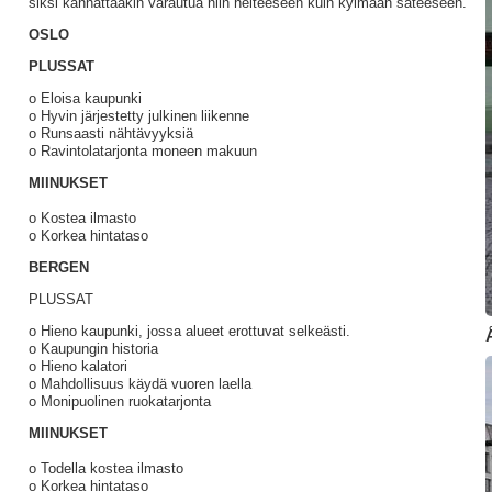
siksi kannattaakin varautua niin helteeseen kuin kylmään sateeseen.
OSLO
PLUSSAT
o Eloisa kaupunki
o Hyvin järjestetty julkinen liikenne
o Runsaasti nähtävyyksiä
o Ravintolatarjonta moneen makuun
MIINUKSET
o Kostea ilmasto
o Korkea hintataso
BERGEN
PLUSSAT
o Hieno kaupunki, jossa alueet erottuvat selkeästi.
o Kaupungin historia
o Hieno kalatori
o Mahdollisuus käydä vuoren laella
o Monipuolinen ruokatarjonta
MIINUKSET
o Todella kostea ilmasto
o Korkea hintataso