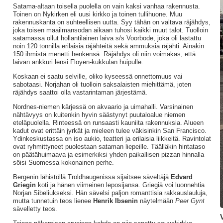
Satama-altaan toisella puolella on vain kaksi vanhaa rakennusta.
Toinen on Nykirken eli uusi kirkko ja toinen tullihuone. Muu
rakennuskanta on suhteellisen uutta. Syy tähän on valtava räjähdys,
joka toisen maailmansodan aikaan tuhosi kaikki muut talot. Tuolloin
satamassa ollut hollantilainen laiva s/s Voorbode, joka oli lastattu
noin 120 tonnilla erilaisia räjähteitä sekä ammuksia räjähti. Ainakin
150 ihmistä menetti henkensä. Räjähdys oli niin voimakas, että
laivan ankkuri lensi Floyen-kukkulan huipulle.
Koskaan ei saatu selville, oliko kyseessä onnettomuus vai
sabotaasi. Norjahan oli tuolloin saksalaisten miehittämä, joten
räjähdys saattoi olla vastarintaman järjestämä.
Nordnes-niemen kärjessä on akvaario ja uimahalli. Varsinainen
nähtävyys on kuitenkin hyvin säästynyt puutaloalue niemen
eteläpuolella. Rinteessä on runsaasti kauniita rakennuksia. Alueen
kadut ovat erittäin jyrkät ja mieleen tulee väkisinkin San Francisco.
Ydinkeskustassa on iso aukio, teatteri ja erilaisia liikkeitä. Ravintolat
ovat ryhmittyneet puolestaan sataman liepeille. Täälläkin hintataso
on päätähuimaava ja esimerkiksi yhden paikallisen pizzan hinnalla
söisi Suomessa kokonainen perhe.
Bergenin lähistöllä Troldhaugenissa sijaitsee säveltäjä
Edvard
Griegin
koti ja hänen viimeinen leposijansa. Griegiä voi luonnehtia
Norjan Sibeliukseksi. Hän sävelsi paljon romanttisia rakkauslauluja,
mutta tunnetuin teos lienee
Henrik Ibsenin
näytelmään
Peer Gynt
sävelletty teos.