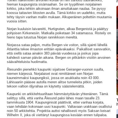
Toinen näkemisen arvoinen kohde on niin sanottu sauvakirkko,
hieman kaupungista sisämaahan. Se on tyypillinen norjalainen
kirkko, joka tehtiin aikoinaan ilman ainuttakaan naulaa. Se pysyy
koossa taitavien liitosten avulla. Tämä kirkko on uudehko, mutta
tehty täysin vanhan mallin mukaan. Alkuperäinen poltettiin muutamia
vuosia sitten.
Norjan kuuluisin laivareitti, Hurtigruten, alkaa Bergenistä ja päättyy
pohjoisen Kirkenesiin. Matkalla poiketaan 34 satamassa. Risteily on
hieno tapa tutustua Norjan rannikkoon mereltä.
Norjassa sataa paljon, mutta Bergen vie voiton, sillä sjainti lähellä
Atlanttia tekee ilmaston erittäin epävakaaksi. Paikalliset sanovatkin,
että siellä sataa ainakin 383 päivää vuodessa ja joskus jopa
kahdesti saman päivän aikana. Bergen on pitkänkin visiitin arvoinen
säävaihteluista huolimatta.
Ålesundin pienehkö kaupunki sijaitsee Geiranger-vuonon suulla,
niemen kärjessä. Norjalaiset ovat nimittäneet sen Norjan
kauneimmaksi kaupungiksii, jossa on asukkaita noin 43 000.
Lähisaariin pääsee autolla meren alitse tunneleita pitkin, joiden
tekoon valtion öljyrahaa on käytetty säästelemättä.
Kaupunki on arkkitehtuuriltaan hämmästyttävän yhtenäinen. Tämä
selittyy sillä, että vanha Ålesund paloi lähes maan tasalle 23.
tammikuuta 1904. Kaupunginisät päättivät, ettei vanhaa korjata,
vaan tehdään kokonaan uusi kaupunki. Valtavaan urakkaan osallistui
noin 50 arkkitehtia. Projektia auttoi rahallisesti myös Saksan keisari
Wilhelm II, joka oli viettänyt kaupungissa kesiään ennen tulipaloa.