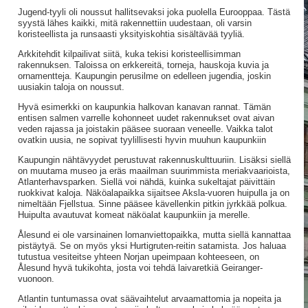
Jugend-tyyli oli noussut hallitsevaksi joka puolella Eurooppaa. Tästä
syystä lähes kaikki, mitä rakennettiin uudestaan, oli varsin
koristeellista ja runsaasti yksityiskohtia sisältävää tyyliä.
Arkkitehdit kilpailivat siitä, kuka tekisi koristeellisimman
rakennuksen. Taloissa on erkkereitä, torneja, hauskoja kuvia ja
ornamentteja. Kaupungin perusilme on edelleen jugendia, joskin
uusiakin taloja on noussut.
Hyvä esimerkki on kaupunkia halkovan kanavan rannat. Tämän
entisen salmen varrelle kohonneet uudet rakennukset ovat aivan
veden rajassa ja joistakin pääsee suoraan veneelle. Vaikka talot
ovatkin uusia, ne sopivat tyylillisesti hyvin muuhun kaupunkiin
Kaupungin nähtävyydet perustuvat rakennuskulttuuriin. Lisäksi siellä
on muutama museo ja eräs maailman suurimmista meriakvaarioista,
Atlanterhavsparken. Siellä voi nähdä, kuinka sukeltajat päivittäin
ruokkivat kaloja. Näköalapaikka sijaitsee Aksla-vuoren huipulla ja on
nimeltään Fjellstua. Sinne pääsee kävellenkin pitkin jyrkkää polkua.
Huipulta avautuvat komeat näköalat kaupunkiin ja merelle.
Ålesund ei ole varsinainen lomanviettopaikka, mutta siellä kannattaa
pistäytyä. Se on myös yksi Hurtigruten-reitin satamista. Jos haluaa
tutustua vesiteitse yhteen Norjan upeimpaan kohteeseen, on
Ålesund hyvä tukikohta, josta voi tehdä laivaretkiä Geiranger-
vuonoon.
Atlantin tuntumassa ovat säävaihtelut arvaamattomia ja nopeita ja