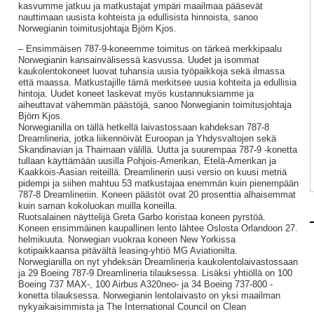
kasvumme jatkuu ja matkustajat ympäri maailmaa pääsevät
nauttimaan uusista kohteista ja edullisista hinnoista, sanoo
Norwegianin toimitusjohtaja Björn Kjos.
– Ensimmäisen 787-9-koneemme toimitus on tärkeä merkkipaalu
Norwegianin kansainvälisessä kasvussa. Uudet ja isommat
kaukolentokoneet luovat tuhansia uusia työpaikkoja sekä ilmassa
että maassa. Matkustajille tämä merkitsee uusia kohteita ja edullisia
hintoja. Uudet koneet laskevat myös kustannuksiamme ja
aiheuttavat vähemmän päästöjä, sanoo Norwegianin toimitusjohtaja
Björn Kjos.
Norwegianilla on tällä hetkellä laivastossaan kahdeksan 787-8
Dreamlineria, jotka liikennöivät Euroopan ja Yhdysvaltojen sekä
Skandinavian ja Thaimaan välillä. Uutta ja suurempaa 787-9 -konetta
tullaan käyttämään uusilla Pohjois-Amerikan, Etelä-Amerikan ja
Kaakkois-Aasian reiteillä. Dreamlinerin uusi versio on kuusi metriä
pidempi ja siihen mahtuu 53 matkustajaa enemmän kuin pienempään
787-8 Dreamlineriin. Koneen päästöt ovat 20 prosenttia alhaisemmat
kuin saman kokoluokan muilla koneilla.
Ruotsalainen näyttelijä Greta Garbo koristaa koneen pyrstöä.
Koneen ensimmäinen kaupallinen lento lähtee Oslosta Orlandoon 27.
helmikuuta. Norwegian vuokraa koneen New Yorkissa
kotipaikkaansa pitävältä leasing-yhtiö MG Aviationilta.
Norwegianilla on nyt yhdeksän Dreamlineria kaukolentolaivastossaan
ja 29 Boeing 787-9 Dreamlineria tilauksessa. Lisäksi yhtiöllä on 100
Boeing 737 MAX-, 100 Airbus A320neo- ja 34 Boeing 737-800 -
konetta tilauksessa. Norwegianin lentolaivasto on yksi maailman
nykyaikaisimmista ja The International Council on Clean