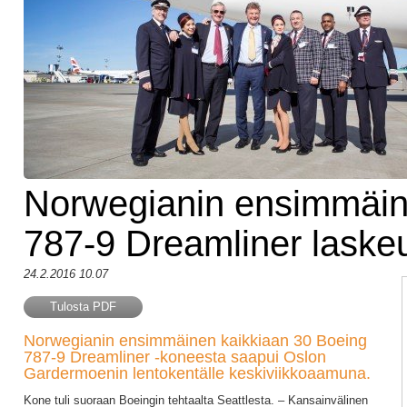
Norwegianin ensimmäi
787-9 Dreamliner laske
24.2.2016 10.07
Tulosta PDF
Norwegianin ensimmäinen kaikkiaan 30 Boeing
787-9 Dreamliner -koneesta saapui Oslon
Gardermoenin lentokentälle keskiviikkoaamuna.
Kone tuli suoraan Boeingin tehtaalta Seattlesta. – Kansainvälinen