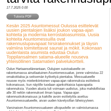
17.7.2025 0.00
Tulosta PDF
Kesän 2025 Asuntomessut Oulussa esittelevät
uusien pientalojen lisäksi joukon vapaa-ajan
kohteita ja modernia kerrostaloasumista. Uusia
kohteita Asuntomessuilla ovat
rakennuslupavapaat hirsirakennukset ja täysin
valmiina toimitettavat saunat ja mökit. Kokonaan
uudenlaista asumista edustaa Oulun
Toppilansalmen satama-alueelle nouseva
yhteisöllinen Satamatien palvelukortteli.
Oulun Hartaanselänrantaan, Oulujoen suistoalueelle on
rakentumassa ainutlaatuinen Asuntomessualue, jonne valmistuu 22
omakotitaloa ja seitsemän kytkettyä pientaloa. Messualueelle
nousee myös mielenkiintoinen vapaa-ajan rakennuksia esittelevä
kokonaisuus, kun näytille tuodaan ajankohtaisia lupavapaita
rakennuksia. Vuoden alusta tuli voimaan uudistus, joka mahdollistaa
alle 30 neliön rakennukset ilman lupaa. Vapaa-ajan
rakennuskokonaisuus ja kaikille avoin esittelytila asettuu
Asuntomessualueelle, aivan uuden kävelysillan läheisyyteen.
Varsinaisen Asuntomessualueen ulkopuolelle on valmistumassa