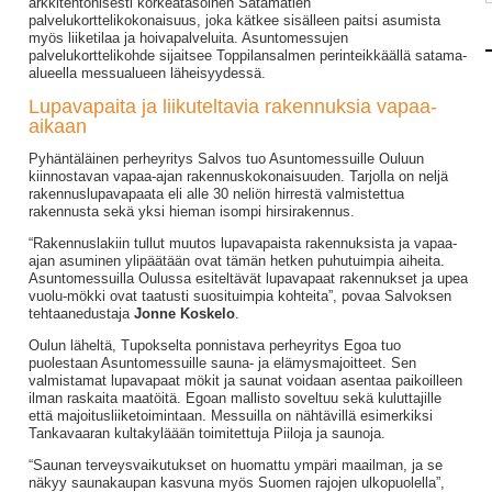
arkkitehtonisesti korkeatasoinen Satamatien
palvelukorttelikokonaisuus, joka kätkee sisälleen paitsi asumista
myös liiketilaa ja hoivapalveluita. Asuntomessujen
palvelukorttelikohde sijaitsee Toppilansalmen perinteikkäällä satama-
alueella messualueen läheisyydessä.
Lupavapaita ja liikuteltavia rakennuksia vapaa-
aikaan
Pyhäntäläinen perheyritys Salvos tuo Asuntomessuille Ouluun
kiinnostavan vapaa-ajan rakennuskokonaisuuden. Tarjolla on neljä
rakennuslupavapaata eli alle 30 neliön hirrestä valmistettua
rakennusta sekä yksi hieman isompi hirsirakennus.
“Rakennuslakiin tullut muutos lupavapaista rakennuksista ja vapaa-
ajan asuminen ylipäätään ovat tämän hetken puhutuimpia aiheita.
Asuntomessuilla Oulussa esiteltävät lupavapaat rakennukset ja upea
vuolu-mökki ovat taatusti suosituimpia kohteita”, povaa Salvoksen
tehtaanedustaja
Jonne Koskelo
.
Oulun läheltä, Tupokselta ponnistava perheyritys Egoa tuo
puolestaan Asuntomessuille sauna- ja elämysmajoitteet. Sen
valmistamat lupavapaat mökit ja saunat voidaan asentaa paikoilleen
ilman raskaita maatöitä. Egoan mallisto soveltuu sekä kuluttajille
että majoitusliiketoimintaan. Messuilla on nähtävillä esimerkiksi
Tankavaaran kultakyläään toimitettuja Piiloja ja saunoja.
“Saunan terveysvaikutukset on huomattu ympäri maailman, ja se
näkyy saunakaupan kasvuna myös Suomen rajojen ulkopuolella”,