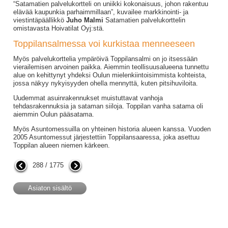
“Satamatien palvelukortteli on uniikki kokonaisuus, johon rakentuu
elävää kaupunkia parhaimmillaan”, kuvailee markkinointi- ja
viestintäpäällikkö
Juho Malmi
Satamatien palvelukorttelin
omistavasta Hoivatilat Oyj:stä.
Toppilansalmessa voi kurkistaa menneeseen
Myös palvelukorttelia ympäröivä Toppilansalmi on jo itsessään
vierailemisen arvoinen paikka. Aiemmin teollisuusalueena tunnettu
alue on kehittynyt yhdeksi Oulun mielenkiintoisimmista kohteista,
jossa näkyy nykyisyyden ohella mennyttä, kuten pitsihuviloita.
Uudemmat asuinrakennukset muistuttavat vanhoja
tehdasrakennuksia ja sataman siiloja. Toppilan vanha satama oli
aiemmin Oulun pääsatama.
Myös Asuntomessuilla on yhteinen historia alueen kanssa. Vuoden
2005 Asuntomessut järjestettiin Toppilansaaressa, joka asettuu
Toppilan alueen niemen kärkeen.
288 / 1775
Asiaton sisältö