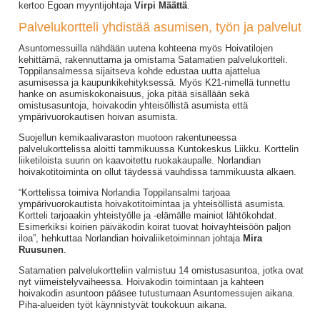
kertoo Egoan myyntijohtaja
Virpi Määttä
.
Palvelukortteli yhdistää asumisen, työn ja palvelut
Asuntomessuilla nähdään uutena kohteena myös Hoivatilojen
kehittämä, rakennuttama ja omistama Satamatien palvelukortteli.
Toppilansalmessa sijaitseva kohde edustaa uutta ajattelua
asumisessa ja kaupunkikehityksessä. Myös K21-nimellä tunnettu
hanke on asumiskokonaisuus, joka pitää sisällään sekä
omistusasuntoja, hoivakodin yhteisöllistä asumista että
ympärivuorokautisen hoivan asumista.
Suojellun kemikaalivaraston muotoon rakentuneessa
palvelukorttelissa aloitti tammikuussa Kuntokeskus Liikku. Korttelin
liiketiloista suurin on kaavoitettu ruokakaupalle. Norlandian
hoivakotitoiminta on ollut täydessä vauhdissa tammikuusta alkaen.
“Korttelissa toimiva Norlandia Toppilansalmi tarjoaa
ympärivuorokautista hoivakotitoimintaa ja yhteisöllistä asumista.
Kortteli tarjoaakin yhteistyölle ja -elämälle mainiot lähtökohdat.
Esimerkiksi koirien päiväkodin koirat tuovat hoivayhteisöön paljon
iloa”, hehkuttaa Norlandian hoivaliiketoiminnan johtaja
Mira
Ruusunen
.
Satamatien palvelukortteliin valmistuu 14 omistusasuntoa, jotka ovat
nyt viimeistelyvaiheessa. Hoivakodin toimintaan ja kahteen
hoivakodin asuntoon pääsee tutustumaan Asuntomessujen aikana.
Piha-alueiden työt käynnistyvät toukokuun aikana.