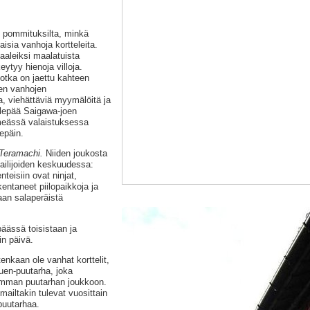
 pommituksilta, minkä
isia vanhoja kortteleita.
aaleiksi maalatuista
ytyy hienoja villoja.
jotka on jaettu kahteen
den vanhojen
a, viehättäviä myymälöitä ja
a lepää Saigawa-joen
immeässä valaistuksessa
epäin.
Teramachi.
Niiden joukosta
ailijoiden keskuudessa:
teisiin ovat ninjat,
entaneet piilopaikkoja ja
aan salaperäistä
äässä toisistaan ja
n päivä.
nkaan ole vanhat korttelit,
en-puutarha, joka
mman puutarhan joukkoon.
ailtakin tulevat vuosittain
puutarhaa.