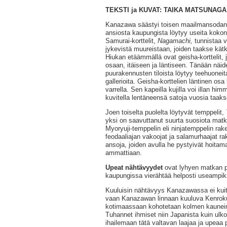
TEKSTI ja KUVAT: TAIKA MATSUNAGA
Kanazawa säästyi toisen maailmansodan
ansiosta kaupungista löytyy useita kokona
Samurai-korttelit,
Nagamachi,
tunnistaa v
jykevistä muureistaan, joiden taakse kätke
Hiukan etäämmällä ovat geisha-korttelit, 
osaan, itäiseen ja läntiseen. Tänään näi
puurakennusten tiloista löytyy teehuoneit
gallerioita. Geisha-korttelien läntinen os
varrella. Sen kapeilla kujilla voi illan h
kuvitella lentäneensä satoja vuosia taaks
Joen toiselta puolelta löytyvät temppelit,
yksi on saavuttanut suurta suosiota matk
Myoryuji-temppelin eli ninjatemppelin raken
feodaaliajan vakoojat ja salamurhaajat rak
ansoja, joiden avulla he pystyivät hoitam
ammattiaan.
Upeat nähtävyydet
ovat lyhyen matkan p
kaupungissa vierähtää helposti useampiki
Kuuluisin nähtävyys Kanazawassa ei kuite
vaan Kanazawan linnaan kuuluva Kenroku
kotimaassaan kohotetaan kolmen kaunei
Tuhannet ihmiset niin Japanista kuin ulkom
ihailemaan tätä valtavan laajaa ja upeaa 