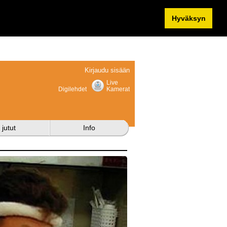
Hyväksyn
Kirjaudu sisään
Live
Digilehdet
Kamerat
 jutut
Info