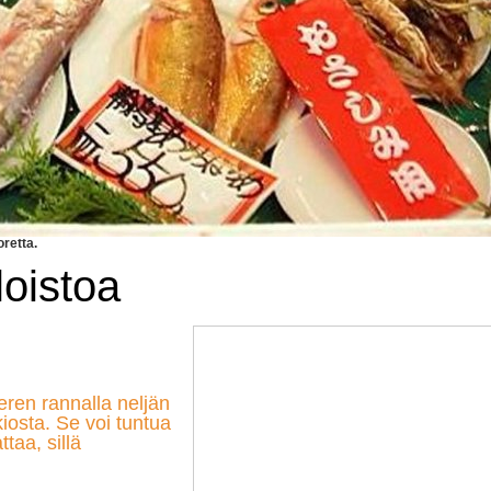
oretta.
loistoa
ren rannalla neljän
osta. Se voi tuntua
taa, sillä