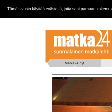
Tämä sivusto käyttää evästeitä, jotta saat parhaan kokem
Matka24 nyt