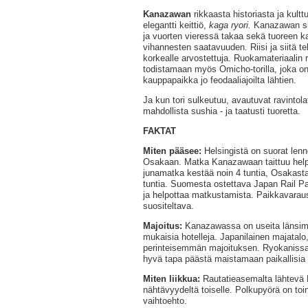
Kanazawan
rikkaasta historiasta ja kult
elegantti keittiö,
kaga ryori.
Kanazawan si
ja vuorten vieressä takaa sekä tuoreen ka
vihannesten saatavuuden. Riisi ja siitä t
korkealle arvostettuja. Ruokamateriaalin 
todistamaan myös Omicho-torilla, joka on 
kauppapaikka jo feodaaliajoilta lähtien.
Ja kun tori sulkeutuu, avautuvat ravintola
mahdollista sushia - ja taatusti tuoretta.
FAKTAT
Miten pääsee:
Helsingistä on suorat len
Osakaan. Matka Kanazawaan taittuu helpo
junamatka kestää noin 4 tuntia, Osakast
tuntia. Suomesta ostettava Japan Rail Pa
ja helpottaa matkustamista. Paikkavaraus
suositeltava.
Majoitus:
Kanazawassa on useita länsima
mukaisia hotelleja. Japanilainen majatalo
perinteisemmän majoituksen. Ryokanissa tar
hyvä tapa päästä maistamaan paikallisia 
Miten liikkua:
Rautatieasemalta lähtevä
nähtävyydeltä toiselle. Polkupyörä on toi
vaihtoehto.