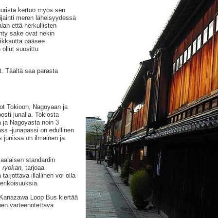
tuurista kertoo myös sen
jainti meren läheisyydessä
lan että herkullisten
ehty sake ovat nekin
rikkautta pääsee
ollut suosittu
t. Täältä saa parasta
not Tokioon, Nagoyaan ja
sti junalla. Tokiosta
a ja Nagoyasta noin 3
ss -junapassi on edullinen
 junissa on ilmainen ja
alaisen standardin
,
ryokan,
tarjoaa
jottava illallinen voi olla
erikoisuuksia.
 Kanazawa Loop Bus kiertää
nen varteenotettava