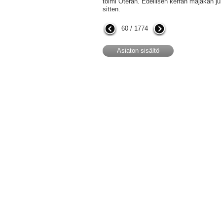
toimi Oteran. Edellisen kerran majakan julk
sitten.
60 / 1774
Asiaton sisältö