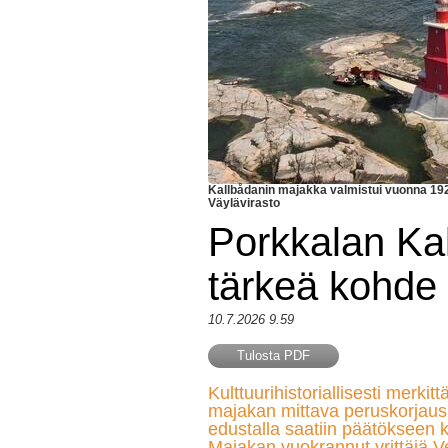
Kallbådanin majakka valmistui vuonna 1921
Väylävirasto
Porkkalan Ka
tärkeä kohde 
10.7.2026 9.59
Tulosta PDF
Kulttuurihistoriallisesti merki
majakan mittava peruskorjaus
edustalla saatiin päätökseen 
Majakan vuokrannut yrittäjä 