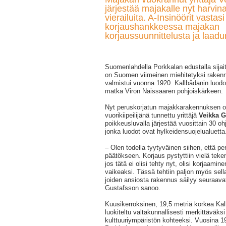
järjestää majakalle nyt harvina
vierailuita. A-Insinöörit vastas
korjaushankkeessa majakan
korjaussuunnittelusta ja laad
Suomenlahdella Porkkalan edustalla sija
on Suomen viimeinen miehitetyksi rakenn
valmistui vuonna 1920. Kallbådanin luodol
matka Viron Naissaaren pohjoiskärkeen.
Nyt peruskorjatun majakkarakennuksen o
vuorikiipeilijänä tunnettu yrittäjä
Veikka G
poikkeusluvalla järjestää vuosittain 30 oh
jonka luodot ovat hylkeidensuojelualuetta
– Olen todella tyytyväinen siihen, että pe
päätökseen. Korjaus pystyttiin vielä tekem
jos tätä ei olisi tehty nyt, olisi korjaaminen
vaikeaksi. Tässä tehtiin paljon myös sell
joiden ansiosta rakennus säilyy seuraava
Gustafsson sanoo.
Kuusikerroksinen, 19,5 metriä korkea Ka
luokiteltu valtakunnallisesti merkittäväks
kulttuuriympäristön kohteeksi. Vuosina 1