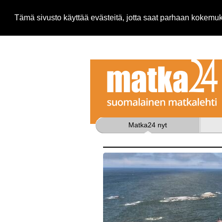
Tämä sivusto käyttää evästeitä, jotta saat parhaan kokem
Matka24 nyt