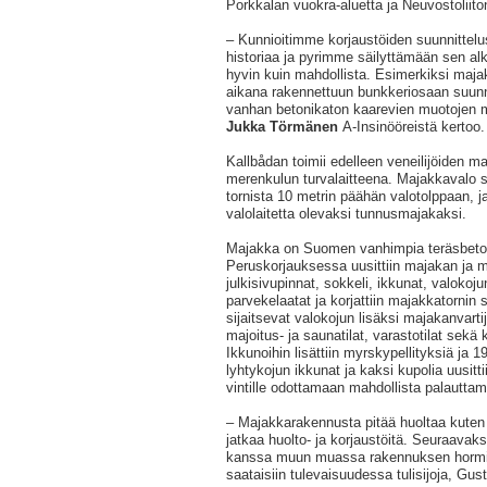
Porkkalan vuokra-aluetta ja Neuvostoliito
– Kunnioitimme korjaustöiden suunnittelu
historiaa ja pyrimme säilyttämään sen al
hyvin kuin mahdollista. Esimerkiksi maj
aikana rakennettuun bunkkeriosaan suunnit
vanhan betonikaton kaarevien muotojen m
Jukka Törmänen
A-Insinööreistä kertoo.
Kallbådan toimii edelleen veneilijöiden 
merenkulun turvalaitteena. Majakkavalo si
tornista 10 metrin päähän valotolppaan, 
valolaitetta olevaksi tunnusmajakaksi.
Majakka on Suomen vanhimpia teräsbeton
Peruskorjauksessa uusittiin majakan ja m
julkisivupinnat, sokkeli, ikkunat, valokoj
parvekelaatat ja korjattiin majakkatornin
sijaitsevat valokojun lisäksi majakanvarti
majoitus- ja saunatilat, varastotilat sekä
Ikkunoihin lisättiin myrskypellityksiä ja 1
lyhtykojun ikkunat ja kaksi kupolia uusitti
vintille odottamaan mahdollista palauttam
– Majakkarakennusta pitää huoltaa kuten v
jatkaa huolto- ja korjaustöitä. Seuraavaksi
kanssa muun muassa rakennuksen hormis
saataisiin tulevaisuudessa tulisijoja, Gu