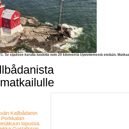
. Se sijaitsee karulla luodolla noin 20 kilometriä Upinniemestä etelään. Matka
llbådanista
matkailulle
ttävän Kallbådanin
 Porkkalan
kesäkuun lopussa.
Veikka Gustafsson