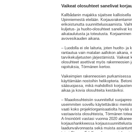
Vaikeat olosuhteet sanelivat korja
Kallbådanin majakka sijaitsee kallioisella 
Upinniemestä etelään. Korjausrakentamin
erikoistunutta suunnitteluosaamista. Vai
kuljetus- ja huolto-olosuhteet sanelivat k
aikataulutusta ja toteutusta. Korjaaminen 
avovesikauden aikana.
– Luodolla ei ole laituria, joten huolto- ja
rantautua vain matalan aallokon aikana, 
tarvikekuljetusten järjestämistä. Vaikeat k
olosuhteet asettivat myös rakenneosien ja
rajoituksia, Törmänen kertoo.
Vaikeimpien rakenneosien purkamisessa j
käyttämään nostoihin helikopteria. Betonip
sääsuojassa, mikä mahdollisti korjausten
aikaa ja kovia olosuhteita kestäviksi.
– Maaolosuhteisiin suunnitellut suojapress
useimmiten sovellu käytettäväksi meriol
vaati koko projektiorganisaatiolta hyvää 
vastaavista olosuhteista, Törmänen totea
A-Insinöörit vastasi vuonna 2020 alkane
korjaushankkeessa korjaussuunnittelusta
laadunvalvonnasta sekä muista asiantuntij