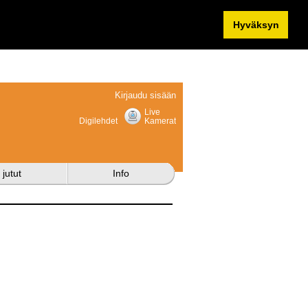
Hyväksyn
Kirjaudu sisään
Live
Digilehdet
Kamerat
 jutut
Info