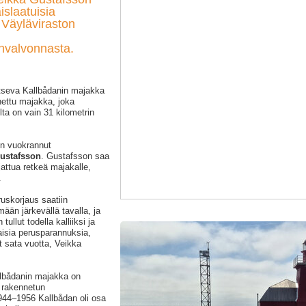
islaatuisia
i Väyläviraston
unvalvonnasta.
itseva Kallbådanin majakka
ettu majakka, joka
ta on vain 31 kilometrin
n vuokrannut
ustafsson
. Gustafsson saa
jattua retkeä majakalle,
.
ruskorjaus saatiin
ään järkevällä tavalla, ja
 tullut todella kalliiksi ja
aisia perusparannuksia,
t sata vuotta, Veikka
llbådanin majakka on
i rakennetun
944–1956 Kallbådan oli osa