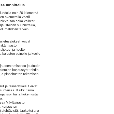
ussuunnittelua
luodolla noin 20 kilometriä
en avomerellä vaatii
hteleva sää sekä vaikeat
orjaustöiden suunnittelua,
oli mahdollista vain
 kuljetusalukset voivat
mikä haastoi
uljetus- ja huolto-
 kaluston painolle ja koolle
a asentamisessa jouduttiin
intojen korjaustyöt tehtiin
 ja pinnoitusten tekemisen
ut ja telineratkaisut eivät
osuhteissa. Kaikki tämä
organisointia ja kokemusta
a.
essa Väyläviraston
, korjausten
atehtävistä. Urakoitsijana