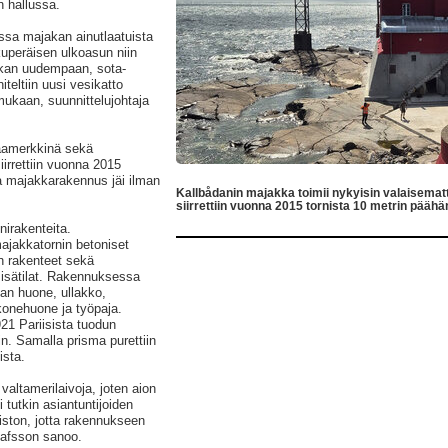
n hallussa.
ssa majakan ainutlaatuista
kuperäisen ulkoasun niin
akan uudempaan, sota-
eltiin uusi vesikatto
ukaan, suunnittelujohtaja
maamerkkinä sekä
irrettiin vuonna 2015
ja majakkarakennus jäi ilman
Kallbådanin majakka toimii nykyisin valaisem
siirrettiin vuonna 2015 tornista 10 metrin pääh
irakenteita.
ajakkatornin betoniset
un rakenteet sekä
 sisätilat. Rakennuksessa
jan huone, ullakko,
 konehuone ja työpaja.
921 Pariisista tuodun
in. Samalla prisma purettiin
ista.
altamerilaivoja, joten aion
 tutkin asiantuntijoiden
ton, jotta rakennukseen
stafsson sanoo.