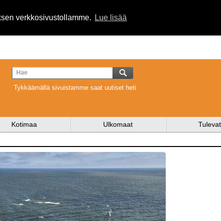
uksen verkkosivustollamme.
Lue lisää
Tykkäämällä sivuistamme saat uutiset heti
Kotimaa
Ulkomaat
Tulevat