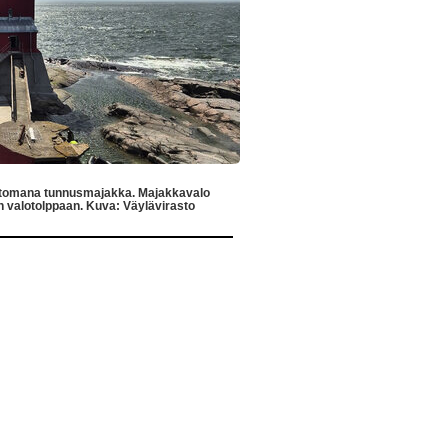
attomana tunnusmajakka. Majakkavalo
än valotolppaan. Kuva: Väylävirasto