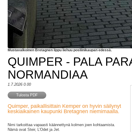
Mustavalkoinen Bretagnen lippu liehuu posliinikaupan edessä.
QUIMPER - PALA PAR
NORMANDIAA
1.7.2026 0.00
Tulosta PDF
Quimper, paikallisittain Kemper on hyvin säilynyt
keskiaikainen kaupunki Bretagnen niemimaalla.
Nimi tarkoittaa vapaasti käännettynä kolmen joen kohtaamista.
Nämä ovat Steir, L'Odet ja Jet.