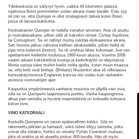
Ydinkeskusta on säilynyt hyvin, vaikka 44 kilometrin päässä
sijaitseva Brest pommitettiin sodan aikana maan tasalle. Eräs syy
oli toki se, että Quimper ei ollut strategisesti tärkeä kuten Brest,
jossa oli laivastotukikohta.
Keskiaikainen Quimper on todella vierailun arvoinen. Alue oli asuttu
jo roomalaisaikana, jolloin sillä oli kaksikin nimeä: Civitas Aquilonia
tai Corisopitum. Se on nähnyt monta isäntää elinkaarensa aikana.
Sen historia jatkuu vahvana kelttien aikakaudella, jolloin heillä oli
jopa oma kielensä (breton). Se oli unohtua lähes kokonaan, kun sen
opettaminen kiellettiin kouluissa 1900-luvun alussa. Vuonna 2008
saatiin aikaan kaksikielisiä kouluja ja kielenkäyttö on elpymässä.
Monia sanoja tulee muihin kieliin noilta ajoilta, kuten muun muassa
se, että britit ovat brittejä. (Brittany) Muutenkin alue oli vilkkaassa
kanssakäymisessä Englannin kanssa niin sodan kuin rauhankin
asioissa vuosisatojen ajan.
Kaupunkia ympäröineestä vanhasta muurista on jäljellä vain osia,
sillä se on Quimperin laajentuessa purettu. Vanha kaupunginosa
alkaa joen rannalta ja hyvänä maamerkkinä on korkealle kohoava
kirkon torni.
VINO KATEDRAALI
Keskellä Quimperia on varsin epätavallinen kirkko. Sitä on
rakennettu pitkään ja hartaasti, sekä siihen liittyy tarinoita, jotka
voivat olla tottakin. Kirkko on nimetty Pyhän Corentinin mukaan,
joka oli erakko ja eli alueella joskus 400-luvulla. Hän oli myös