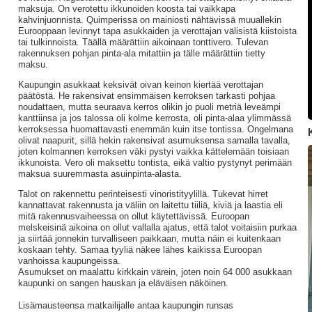
maksuja. On verotettu ikkunoiden koosta tai vaikkapa
kahvinjuonnista. Quimperissa on mainiosti nähtävissä muuallekin
Eurooppaan levinnyt tapa asukkaiden ja verottajan välisistä kiistoista
tai tulkinnoista. Täällä määrättiin aikoinaan tonttivero. Tulevan
rakennuksen pohjan pinta-ala mitattiin ja tälle määrättiin tietty
maksu.
Kaupungin asukkaat keksivät oivan keinon kiertää verottajan
päätöstä. He rakensivat ensimmäisen kerroksen tarkasti pohjaa
noudattaen, mutta seuraava kerros olikin jo puoli metriä leveämpi
kanttiinsa ja jos talossa oli kolme kerrosta, oli pinta-alaa ylimmässä
kerroksessa huomattavasti enemmän kuin itse tontissa. Ongelmana
olivat naapurit, sillä hekin rakensivat asumuksensa samalla tavalla,
joten kolmannen kerroksen väki pystyi vaikka kättelemään toisiaan
ikkunoista. Vero oli maksettu tontista, eikä valtio pystynyt perimään
maksua suuremmasta asuinpinta-alasta.
Talot on rakennettu perinteisesti vinoristityylillä. Tukevat hirret
kannattavat rakennusta ja väliin on laitettu tiiliä, kiviä ja laastia eli
mitä rakennusvaiheessa on ollut käytettävissä. Euroopan
melskeisinä aikoina on ollut vallalla ajatus, että talot voitaisiin purkaa
ja siirtää jonnekin turvalliseen paikkaan, mutta näin ei kuitenkaan
koskaan tehty. Samaa tyyliä näkee lähes kaikissa Euroopan
vanhoissa kaupungeissa.
Asumukset on maalattu kirkkain värein, joten noin 64 000 asukkaan
kaupunki on sangen hauskan ja eläväisen näköinen.
Lisämausteensa matkailijalle antaa kaupungin runsas