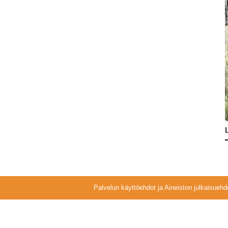
Palvelun käyttöehdot ja Aineiston julkaisuehd