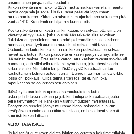
ensimmäinen piispa näillä seuduilla.
Kirkon rakentaminen alkoi jo 1239, mutta matkan varrella ilmaantui
monia ongelmia ja sotia. Lisäksi rahat pääsivät loppumaan
muutaman kerran. Kirkon valmistumisen ajankohtana voitaneen pitää
vuotta 1410. Katedraali on hiljattain kunnostettu.
Koska rakentaminen kesti näinkin kauan, on selvää, että siinä on
käytetty eri tyylilajeja, jotka jo sinällään tekevät siitä erikoisen.
Julkisivu on goottilainen, mutta mitä pidemmälle sisälle kirkkoon
mennään, ovat tyylisuuntien muutokset selvästi nähtävissä.
Oudointa on kuitenkin se, että noin kirkon puolivälissä on selvästi
havaittava taitos. Kirkon pääovelta ei vasen päätysivu näy, sillä se
jää seinän taakse. Eräs tarina kertoo, että kesken rakennustöiden oli
huomattu, että silloisella torilla oli pyhä hauta, joka täytyi saada
kirkon sisälle. Niin tehtiinkin ja tästä syystä katedraali taittuu
keskeltä noin kolmen asteen verran. Lienee maailman ainoa kirkko,
jossa on "pokkaus" Olipa tarina sitten tosi tai ei, niin joka
tapauksessa se on kertomisen arvoinen.
Ikävä kyllä osa kirkon upeista lasimaalauksista katosi
uskonpuhdistuksen aikana ja joitakin tauluja sekä patsaita joutui
teille tietymättömille Ranskan vallankumouksen myllertäessä.
Päätyyn on onneksi jäänyt muutama hieno lasimaalaus ja kun
kesäpäivän aurinko osuu niihin säteillään, ne heijastavat värinsä
kauniisti kirkon lattiaan.
VEROTTAJA ISKEE
Jo keisari Augustuksen ajoista lähtien on verottaja keksinyt erilaisia