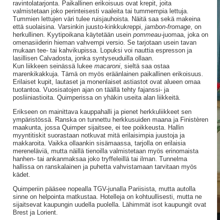
ravintolatarjonta. Paikallinen erikoisuus ovat krepit, joita
valmistetaan joko perinteisesti vaaleita tai tummempia lettuja.
Tummien lettujen väri tulee ruisjauhoista. Näitä saa sekä makeina
että suolaisina. Varsinkin juusto-kinkkukreppi,
jambon-fromage
, on
herkullinen. Kyytipoikana käytetään usein
pommeau-
juomaa, joka on
omenasiiderin hieman vahvempi versio. Se tarjotaan usein tavan
mukaan tee- tai kahvikupissa. Lopuksi voi nauttia espresson ja
lasillisen Calvadosta, jonka syntyseuduilla ollaan.
Kun liikkeen seinässä lukee
macaroni
, sieltä saa ostaa
marenkikakkuja. Tämä on myös eräänlainen paikallinen erikoisuus.
Erilaiset kupit, lautaset ja monenlaiset astiastot ovat alueen omaa
tuotantoa. Vuosisatojen ajan on täällä tehty fajanssi- ja
posliiniastioita. Quimperissa on yhäkin useita alan liikkeitä.
Erikseen on mainittava kauppahalli ja pienet herkkuliikkeet sen
ympäristössä. Ranska on tunnettu herkkusuiden maana ja Finistèren
maakunta, jossa Quimper sijaitsee, ei tee poikkeusta. Hallin
myyntitiskit suorastaan notkuvat mitä erilaisimpia juustoja ja
makkaroita. Vaikka ollaankin sisämaassa, tarjolla on erilaisia
mereneläviä, mutta näillä tienoilla valmistetaan myös erinomaista
hanhen- tai ankanmaksaa joko tryffeleillä tai ilman. Tunnelma
hallissa on ranskalainen ja puhetta vahvistamaan tarvitaan myös
kädet.
Quimperiin pääsee nopealla TGV-junalla Pariisista, mutta autolla
sinne on helpointa matkustaa. Hotelleja on kohtuullisesti, mutta ne
sijaitsevat kaupungin uudella puolella. Lähimmät isot kaupungit ovat
Brest ja Lorient.