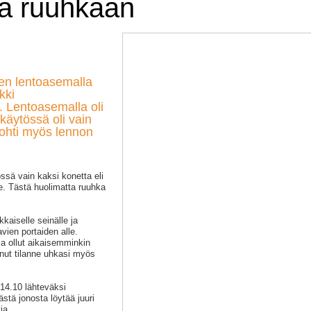
a ruuhkaan
n lentoasemalla
kki
. Lentoasemalla oli
äytössä oli vain
 johti myös lennon
ssä vain kaksi konetta eli
. Tästä huolimatta ruuhka
kaiselle seinälle ja
avien portaiden alle.
la ollut aikaisemminkin
nut tilanne uhkasi myös
 14.10 lähteväksi
kästä jonosta löytää juuri
ia.