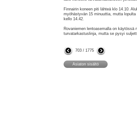
Finnairin koneen piti lähteä klo 14.10. Alu
myöhästyvän 15 minuuttia, mutta lopulta
kello 14.42.
Rovaniemen lentoasemalla on käytössä 
turvatarkastuslinja, mutta se pysyi suljet
703 / 1775
Asiaton sisältö