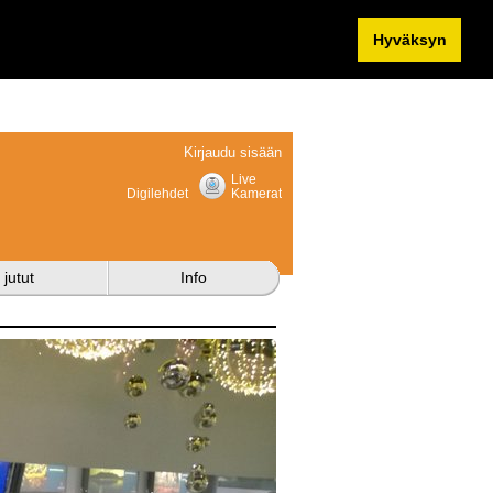
Hyväksyn
Kirjaudu sisään
Live
Digilehdet
Kamerat
 jutut
Info