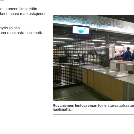
ksi koneen ilmoitettiin
 kone nousi matkustajineen
myös toinen
tuna ruuhkasta huolimatta.
Rovaniemen lentoaseman toinen turvatarkastusl
huolimatta.