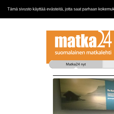
Tämä sivusto käyttää evästeitä, jotta saat parhaan kokem
Matka24 nyt