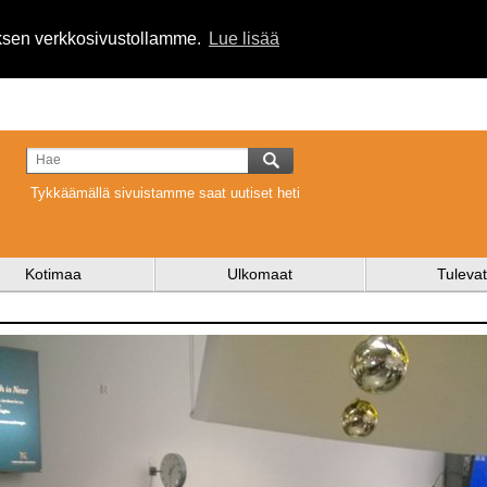
uksen verkkosivustollamme.
Lue lisää
Tykkäämällä sivuistamme saat uutiset heti
Kotimaa
Ulkomaat
Tulevat