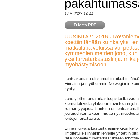
pakahtumass
17.5.2023 14.44
Tulosta PDF
UUSINTA v. 2016 - Rovanieme
koettiin tänään kuinka yksi len
matkailupalveluissa voi pettää
kymmenien metrien jono, kun k
yksi turvatarkastuslinja, mikä
myöhästymiseen.
Lentoasemalta oli samoihin aikoihin lähdö
Finnairin ja myöhemmin Norwegianin kone
syntyi.
Jono ylettyi turvatarkastuspisteeltä vastak
kiemurteli vielä yläkerran ravintolaan joht
Samantyyppisiä tilanteita on lentoasemal
jouluruuhkan aikaan, mutta nyt muodostu
lentojen aikatauluja.
Ennen turvatarkastusta esimerkiksi kello
ilmoitetulle Finnairin lennolle yritettiin pit
tälle koneelle turvatarkastukseen jonottav