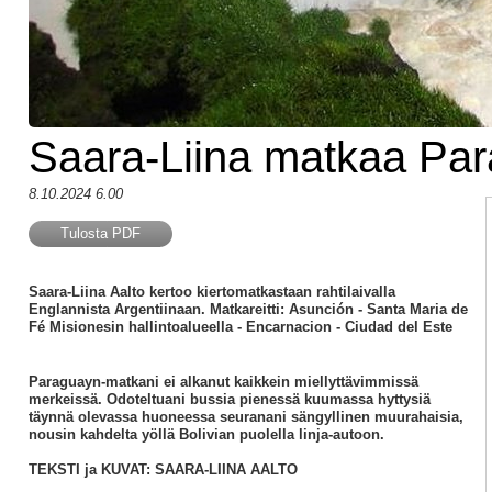
Saara-Liina matkaa Pa
8.10.2024 6.00
Tulosta PDF
Saara-Liina Aalto kertoo kiertomatkastaan rahtilaivalla
Englannista Argentiinaan.
Matkareitti:
Asunción - Santa Maria de
Fé Misionesin hallintoalueella - Encarnacion - Ciudad del Este
Paraguayn-matkani ei alkanut kaikkein miellyttävimmissä
merkeissä. Odoteltuani bussia pienessä kuumassa hyttysiä
täynnä olevassa huoneessa seuranani sängyllinen muurahaisia,
nousin kahdelta yöllä Bolivian puolella linja-autoon.
TEKSTI ja KUVAT: SAARA-LIINA AALTO