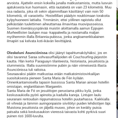
arvoista. Ajattelin ensin kokeilla junalla matkustamista, mutta luovuin
ajatuksesta kun huomasin, että rautatietä on vain 23 kilometriä. Muu
osa radasta, joka oli sekin uljaimmillaan käsittänyt vain noin 50
kilometriä, oli varastettu. Hostellillani päädyin noukkimaan torakoita
kylpyhuoneeni lattialta. Ymmärsin, ettei yöllinen rapistelu ollut
pelkästään tuulettimen aiheuttamaa ilmavirtaa muovipusseissa.
Suomen itsenäisyyspäivää muistin aloittamalla aamun Eppujen
Murheellisten laulujen maa
-kappaleella ja nostamalla maljan
myöhemmin illalla Britannia-pubissa, jonka angloamerikkalainen
ilmapiiri sai kelvata koti-ikävän lievittäjänä.
Oleskeluni Asunciónissa
olisi jäänyt tapahtumaköyhäksi, jos en
olisi tavannut Saraa sohvasurffailijoiden eli Couchsurfing-järjestön
kautta. Hän kertoi Paraguayn tilanteesta, historiasta, jesuiitoista ja
slummeista. Illalla suunnistimme pubiin ja näin viimeisestä illasta
Asunciónissa tuli rattoisa.
Seuraavaksi päätin matkustaa erään matkatoimistovirkailijan
suosituksesta pieneen Santa Maria de Fén kylään.
Onnenkantamoisella tapasin bussissa Santa Marian ainoan hotellin
omistajan, englantilaisen Margaretin.
Santa Maria de Fé on jesuiittojen perustama pikku kylä, jonka
keskusaukiolla pyörii apinoita ja kaduilla kanoja. Lintujen laulu
seuranani rentouduin riippumatossa hotellin puutarhassa. Kaikkialla
oli vihreää ja lämmin auringonpaiste siivilöityi puiden lehdistöjen läpi.
Muistona jesuiitoista on jäljellä museo, johon on kerätty puisia
patsaita sekä keskusaukion vieressä taivasta kohti pyrkivä suuri
puinen risti 1600-luvulta.