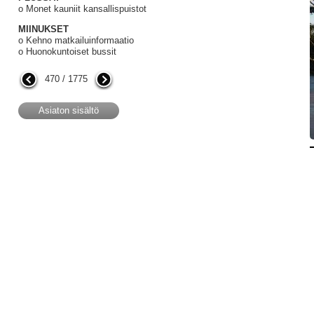
o Monet kauniit kansallispuistot
MIINUKSET
o Kehno matkailuinformaatio
o Huonokuntoiset bussit
470 / 1775
Asiaton sisältö