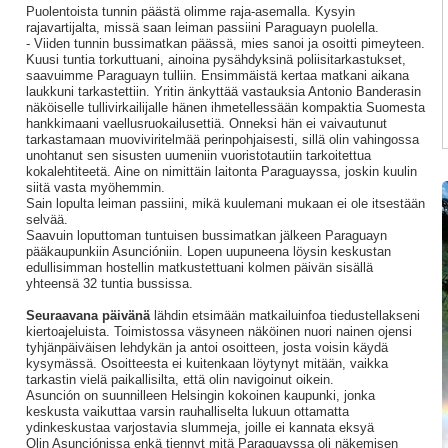
Puolentoista tunnin päästä olimme raja-asemalla. Kysyin
rajavartijalta, missä saan leiman passiini Paraguayn puolella.
- Viiden tunnin bussimatkan päässä, mies sanoi ja osoitti pimeyteen.
Kuusi tuntia torkuttuani, ainoina pysähdyksinä poliisitarkastukset,
saavuimme Paraguayn tulliin. Ensimmäistä kertaa matkani aikana
laukkuni tarkastettiin. Yritin änkyttää vastauksia Antonio Banderasin
näköiselle tullivirkailijalle hänen ihmetellessään kompaktia Suomesta
hankkimaani vaellusruokailusettiä. Onneksi hän ei vaivautunut
tarkastamaan muoviviritelmää perinpohjaisesti, sillä olin vahingossa
unohtanut sen sisusten uumeniin vuoristotautiin tarkoitettua
kokalehtiteetä. Aine on nimittäin laitonta Paraguayssa, joskin kuulin
siitä vasta myöhemmin.
Sain lopulta leiman passiini, mikä kuulemani mukaan ei ole itsestään
selvää.
Saavuin loputtoman tuntuisen bussimatkan jälkeen Paraguayn
pääkaupunkiin Asuncióniin. Lopen uupuneena löysin keskustan
edullisimman hostellin matkustettuani kolmen päivän sisällä
yhteensä 32 tuntia bussissa.
Seuraavana päivänä
lähdin etsimään matkailuinfoa tiedustellakseni
kiertoajeluista. Toimistossa väsyneen näköinen nuori nainen ojensi
tyhjänpäiväisen lehdykän ja antoi osoitteen, josta voisin käydä
kysymässä. Osoitteesta ei kuitenkaan löytynyt mitään, vaikka
tarkastin vielä paikallisilta, että olin navigoinut oikein.
Asunción on suunnilleen Helsingin kokoinen kaupunki, jonka
keskusta vaikuttaa varsin rauhalliselta lukuun ottamatta
ydinkeskustaa varjostavia slummeja, joille ei kannata eksyä
Olin Asunciónissa enkä tiennyt mitä Paraguayssa oli näkemisen