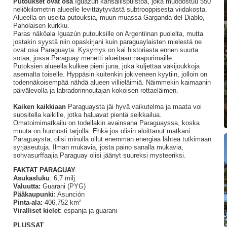
Putoukset ovat osa
Iguazún kansallispuistoa, joka muodostuu 550
neliökilometrin alueelle levittäytyvästä subtrooppisesta viidakosta.
Alueella on useita putouksia, muun muassa Garganda del Diablo,
Paholaisen kurkku.
Paras näköala Iguazún putouksille on Argentiinan puolelta, mutta
jostakin syystä niin opaskirjani kuin paraguaylaisten mielestä ne
ovat osa Paraguayta. Kysymys on kai historiasta ennen suurta
sotaa, jossa Paraguay menetti alueitaan naapurimaille.
Putoksien alueella kulkee pieni juna, joka kuljettaa väkijoukkoja
asemalta toiselle. Hyppäsin kuitenkin jokiveneen kyytiin, jolloin on
todennäkoisempää nähdä alueen villieläimiä. Näimmekin kaimaanin
päivälevolla ja labradorinnoutajan kokoisen rottaeläimen.
Kaiken kaikkiaan
Paraguaysta jäi hyvä vaikutelma ja maata voi
suositella kaikille, jotka haluavat pientä seikkailua.
Omatoimimatkailu on todellakin avainsana Paraguayssa, koska
muuta on huonosti tarjolla. Ehkä jos olisin aloittanut matkani
Paraguaysta, olisi minulla ollut enemmän energiaa lähteä tutkimaan
syrjäseutuja. Ilman mukavia, josta paino sanalla mukavia,
sohvasurffaajia Paraguay olisi jäänyt suureksi mysteeriksi.
FAKTAT PARAGUAY
Asukasluku
: 6,7 milj.
Valuutta:
Guarani (PYG)
Pääkaupunki:
Asunción
Pinta-ala:
406,752 km²
Viralliset kielet
: espanja ja guarani
PLUSSAT