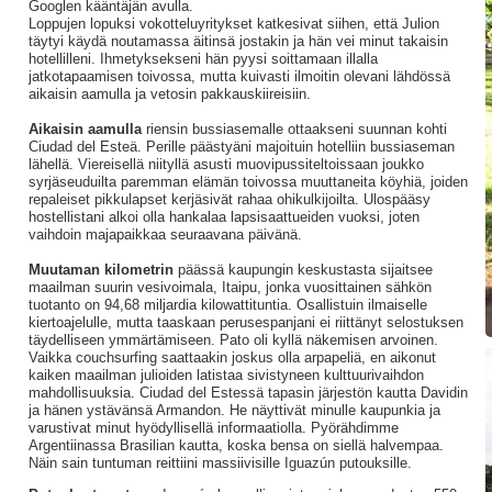
Googlen kääntäjän avulla.
Loppujen lopuksi vokotteluyritykset katkesivat siihen, että Julion
täytyi käydä noutamassa äitinsä jostakin ja hän vei minut takaisin
hotellilleni. Ihmetyksekseni hän pyysi soittamaan illalla
jatkotapaamisen toivossa, mutta kuivasti ilmoitin olevani lähdössä
aikaisin aamulla ja vetosin pakkauskiireisiin.
Aikaisin aamulla
riensin bussiasemalle ottaakseni suunnan kohti
Ciudad del Esteä. Perille päästyäni majoituin hotelliin bussiaseman
lähellä. Viereisellä niityllä asusti muovipussiteltoissaan joukko
syrjäseuduilta paremman elämän toivossa muuttaneita köyhiä, joiden
repaleiset pikkulapset kerjäsivät rahaa ohikulkijoilta. Ulospääsy
hostellistani alkoi olla hankalaa lapsisaattueiden vuoksi, joten
vaihdoin majapaikkaa seuraavana päivänä.
Muutaman kilometrin
päässä kaupungin keskustasta sijaitsee
maailman suurin vesivoimala, Itaipu, jonka vuosittainen sähkön
tuotanto on 94,68 miljardia kilowattituntia. Osallistuin ilmaiselle
kiertoajelulle, mutta taaskaan perusespanjani ei riittänyt selostuksen
täydelliseen ymmärtämiseen. Pato oli kyllä näkemisen arvoinen.
Vaikka couchsurfing saattaakin joskus olla arpapeliä, en aikonut
kaiken maailman julioiden latistaa sivistyneen kulttuurivaihdon
mahdollisuuksia. Ciudad del Estessä tapasin järjestön kautta Davidin
ja hänen ystävänsä Armandon. He näyttivät minulle kaupunkia ja
varustivat minut hyödyllisellä informaatiolla. Pyörähdimme
Argentiinassa Brasilian kautta, koska bensa on siellä halvempaa.
Näin sain tuntuman reittiini massiivisille Iguazún putouksille.