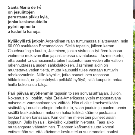
Santa Maria de Fé
on jesuiittojen
perustama pikku kylä,
jonka keskusaukiolla
pyörii apinoita
a kaduilla kanoja.
Kyläidyllistä jatkoin
Argentiinan rajan tuntumassa sijaitsevaan, noin
60 000 asukkaan Encarnacioon. Siellä tapasin, jälleen kerran
Couchsurfingin kautta, Jazminen, jonka siskon ja tyttären kanssa
vietimme mukavan illan japanilaisessa ravintolassa. Jazmin kertoi,
että puolet Encarnacionista tulee hautautumaan veden alle valtion
rakennuttaessa uuden sähkölaitoksen. Jazminen äidin on
muutettava veden tieltä, mutta kaupunki tulee vastaan tuntuvin
rahakorvauksin. Niille köyhille, jotka asuvat joen rannassa
hökkeleissä, on järjestelystä pelkkää hyötyä, sillä kaupunki antaa
heille kokonaisia taloja.
Pari päivää myöhemmin
tapasin toisen sohvasurffaajan, Julion.
Kokemus oli jotakin, mitä Etelä-Amerikassa yksin matkustavana
naisena ei varmaankaan voi välttää. Hän ei ollut ilmeisestikään
sisäistänyt couchsurfingin tarkoitusta, vaan jouduin jo puolen tunnin
sisällä keskusteluun, miksi en halua leikkiä käärme puskassa -
leikkiä hänen kanssaan. Kun olimme mielestäni puineet asian
loppuun, Julio kysäisi, kävisikö kuitenkin hieronta. Taas alkoi
rautalangasta vääntäminen. Tilanteen kafkamaisuutta korosti
entisestään se, että kävimme keskustelua suurimmaksi osaksi