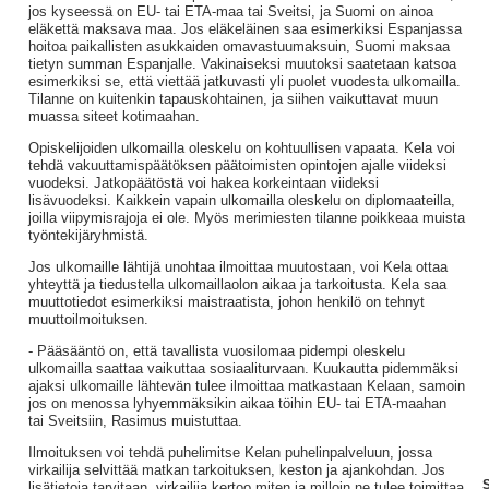
jos kyseessä on EU- tai ETA-maa tai Sveitsi, ja Suomi on ainoa
eläkettä maksava maa. Jos eläkeläinen saa esimerkiksi Espanjassa
hoitoa paikallisten asukkaiden omavastuumaksuin, Suomi maksaa
tietyn summan Espanjalle. Vakinaiseksi muutoksi saatetaan katsoa
esimerkiksi se, että viettää jatkuvasti yli puolet vuodesta ulkomailla.
Tilanne on kuitenkin tapauskohtainen, ja siihen vaikuttavat muun
muassa siteet kotimaahan.
Opiskelijoiden ulkomailla oleskelu on kohtuullisen vapaata. Kela voi
tehdä vakuuttamispäätöksen päätoimisten opintojen ajalle viideksi
vuodeksi. Jatkopäätöstä voi hakea korkeintaan viideksi
lisävuodeksi. Kaikkein vapain ulkomailla oleskelu on diplomaateilla,
joilla viipymisrajoja ei ole. Myös merimiesten tilanne poikkeaa muista
työntekijäryhmistä.
Jos ulkomaille lähtijä unohtaa ilmoittaa muutostaan, voi Kela ottaa
yhteyttä ja tiedustella ulkomaillaolon aikaa ja tarkoitusta. Kela saa
muuttotiedot esimerkiksi maistraatista, johon henkilö on tehnyt
muuttoilmoituksen.
- Pääsääntö on, että tavallista vuosilomaa pidempi oleskelu
ulkomailla saattaa vaikuttaa sosiaaliturvaan. Kuukautta pidemmäksi
ajaksi ulkomaille lähtevän tulee ilmoittaa matkastaan Kelaan, samoin
jos on menossa lyhyemmäksikin aikaa töihin EU- tai ETA-maahan
tai Sveitsiin, Rasimus muistuttaa.
Ilmoituksen voi tehdä puhelimitse Kelan puhelinpalveluun, jossa
virkailija selvittää matkan tarkoituksen, keston ja ajankohdan. Jos
S
lisätietoja tarvitaan, virkailija kertoo miten ja milloin ne tulee toimittaa