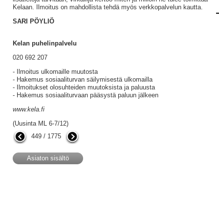
Kelaan. Ilmoitus on mahdollista tehdä myös verkkopalvelun kautta.
SARI PÖYLIÖ
Kelan puhelinpalvelu
020 692 207
- Ilmoitus ulkomaille muutosta
- Hakemus sosiaaliturvan säilymisestä ulkomailla
- Ilmoitukset olosuhteiden muutoksista ja paluusta
- Hakemus sosiaaliturvaan pääsystä paluun jälkeen
www.kela.fi
(Uusinta ML 6-7/12)
449 / 1775
Asiaton sisältö