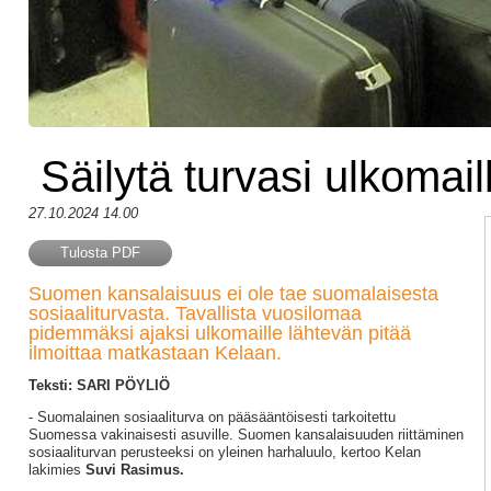
Säilytä turvasi ulkomail
27.10.2024 14.00
Tulosta PDF
Suomen kansalaisuus ei ole tae suomalaisesta
sosiaaliturvasta. Tavallista vuosilomaa
pidemmäksi ajaksi ulkomaille lähtevän pitää
ilmoittaa matkastaan Kelaan.
Teksti: SARI PÖYLIÖ
- Suomalainen sosiaaliturva on pääsääntöisesti tarkoitettu
Suomessa vakinaisesti asuville. Suomen kansalaisuuden riittäminen
sosiaaliturvan perusteeksi on yleinen harhaluulo, kertoo Kelan
lakimies
Suvi Rasimus.