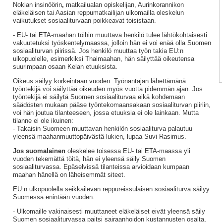
Nokian insinöörin
,
matkailualan opiskelijan, Aurinkorannikon
eläkeläisen tai Aasian reppumatkailijan ulkomailla oleskelun
vaikutukset sosiaaliturvaan poikkeavat toisistaan.
- EU- tai ETA-maahan töihin muuttava henkilö tulee lähtökohtaisesti
vakuutetuksi työskentelymaassa, jolloin hän ei voi enää olla Suomen
sosiaaliturvan piirissä. Jos henkilö muuttaa työn takia EU:n
ulkopuolelle, esimerkiksi Thaimaahan, hän säilyttää oikeutensa
suurimpaan osaan Kelan etuuksista.
Oikeus säilyy korkeintaan vuoden. Työnantajan lähettämänä
työntekijä voi säilyttää oikeuden myös vuotta pidemmän ajan. Jos
työntekijä ei säilytä Suomen sosiaaliturvaa eikä kohdemaan
säädösten mukaan pääse työntekomaansakaan sosiaaliturvan piiriin,
voi hän joutua tilanteeseen, jossa etuuksia ei ole lainkaan. Mutta
tilanne ei ole ikuinen:
- Takaisin Suomeen muuttavan henkilön sosiaaliturva palautuu
yleensä maahanmuuttopäivästä lukien, lupaa Suvi Rasimus.
Jos suomalainen
oleskelee toisessa EU- tai ETA-maassa yli
vuoden tekemättä töitä, hän ei yleensä säily Suomen
sosiaaliturvassa. Epäselvissä tilanteissa arvioidaan kumpaan
maahan hänellä on läheisemmät siteet.
EU:n ulkopuolella seikkailevan reppureissulaisen sosiaaliturva säilyy
Suomessa enintään vuoden.
- Ulkomaille vakinaisesti muuttaneet eläkeläiset eivät yleensä säily
Suomen sosiaaliturvassa paitsi sairaanhoidon kustannusten osalta,