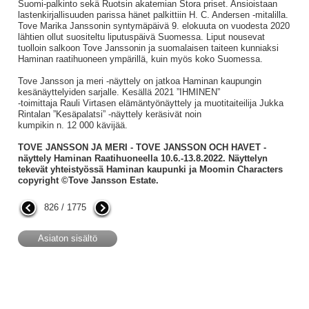
Suomi-palkinto sekä Ruotsin akatemian Stora priset. Ansioistaan
lastenkirjallisuuden parissa hänet palkittiin H. C. Andersen -mitalilla.
Tove Marika Janssonin syntymäpäivä 9. elokuuta on vuodesta 2020
lähtien ollut suositeltu liputuspäivä Suomessa. Liput nousevat
tuolloin salkoon Tove Janssonin ja suomalaisen taiteen kunniaksi
Haminan raatihuoneen ympärillä, kuin myös koko Suomessa.
Tove Jansson ja meri -näyttely on jatkoa Haminan kaupungin
kesänäyttelyiden sarjalle. Kesällä 2021 ”IHMINEN”
-toimittaja Rauli Virtasen elämäntyönäyttely ja muotitaiteilija Jukka
Rintalan ”Kesäpalatsi” -näyttely keräsivät noin
kumpikin n. 12 000 kävijää.
TOVE JANSSON JA MERI - TOVE JANSSON OCH HAVET -
näyttely Haminan Raatihuoneella 10.6.-13.8.2022. Näyttelyn
tekevät yhteistyössä Haminan kaupunki ja Moomin Characters
copyright ©Tove Jansson Estate.
826 / 1775
Asiaton sisältö