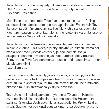
Tove Jansson ja meri -näyttelyn ilmeen suunnittelijana toimii vuoden
2020 Suomen Kansallismuseon Muumi-näyttelyn arkkitehti
Alexander Reichstein.
Merellä on keskeinen rooli Tove Janssonin taiteessa, ja Pellingin
saaristo olikin hänelle tärkeä paikka läpi elämän. Ennen kuin Tove
Jansson ja elämänkumppaninsa Tuulikki Pietilä saivat vuokrata
Klovharun saaren ja rakentaa talon sinne, vietettiin kesät Janssonien
suvun parissa Suur-Pellingin saarella.
Tove Janssonin taidemaalarin ura pääsi täyteen vauhtiin sodan
keskellä vuonna 1943 pidetyn yksityisnäyttelyn jälkeen. Varhaiset
maalaukset ovat yksityiskohtaisia, ja sadunomaisissa ja
salaperäisissä maisemissa heijastuvat surrealistiset virtaukset.
Sotavuosina Tove Jansson maalasi useita kukka-asetelmia, ja hän
piti pitkään kiinni
naturalismista.
Viisikymmenluvulla hänen tyylinsä uudistui, kun hän pyrki kohti
pelkistetympää ja hallitumpaa muotoa. Kuusikymmenluvun teokset
ovat suuria ja abstrakteja, mutta konkreettisuus on usein mukana
nimessä tai tunnistettavassa yksityiskohdassa.
Tove Janssonin taiteilijaura kesti yhteensä 70 vuotta. Hänelle
myönnettiin lukuisia palkintoja, muun muassa Nils Holgersson -
palkinto, Svenska Dagbladetin kirjallisuuspalkinto, Pro Finlandia -
mitali, Suomen valtion kirjallisuuspalkinto, Elsa Beskow -plaketti,