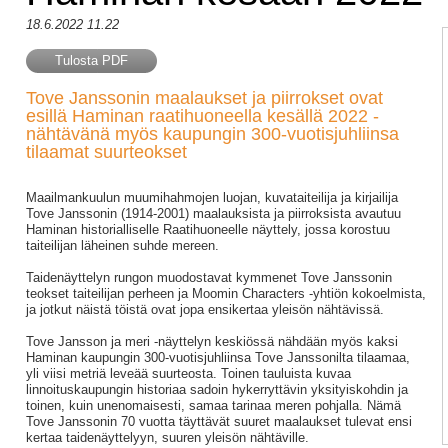
18.6.2022 11.22
Tulosta PDF
Tove Janssonin maalaukset ja piirrokset ovat
esillä Haminan raatihuoneella kesällä 2022 -
nähtävänä myös kaupungin 300-vuotisjuhliinsa
tilaamat suurteokset
Maailmankuulun muumihahmojen luojan, kuvataiteilija ja kirjailija
Tove Janssonin (1914-2001) maalauksista ja piirroksista avautuu
Haminan historialliselle Raatihuoneelle näyttely, jossa korostuu
taiteilijan läheinen suhde mereen.
Taidenäyttelyn rungon muodostavat kymmenet Tove Janssonin
teokset taiteilijan perheen ja Moomin Characters -yhtiön kokoelmista,
ja jotkut näistä töistä ovat jopa ensikertaa yleisön nähtävissä.
Tove Jansson ja meri -näyttelyn keskiössä nähdään myös kaksi
Haminan kaupungin 300-vuotisjuhliinsa Tove Janssonilta tilaamaa,
yli viisi metriä leveää suurteosta. Toinen tauluista kuvaa
linnoituskaupungin historiaa sadoin hykerryttävin yksityiskohdin ja
toinen, kuin unenomaisesti, samaa tarinaa meren pohjalla. Nämä
Tove Janssonin 70 vuotta täyttävät suuret maalaukset tulevat ensi
kertaa taidenäyttelyyn, suuren yleisön nähtäville.