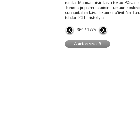
reitillä. Maanantaisin laiva tekee Päivä T
Turusta ja palaa takaisin Turkuun keskiv
sunnuntaihin laiva liikennöi päivittäin Tu
tehden 23 h -risteilyjä.
369 / 1775
Asiaton sisältö