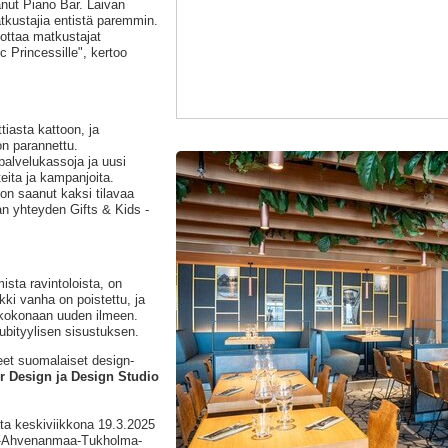
anut Piano Bar. Laivan
kustajia entistä paremmin.
ttaa matkustajat
ic Princessille", kertoo
tiasta kattoon, ja
on parannettu.
alvelukassoja ja uusi
teita ja kampanjoita.
n saanut kaksi tilavaa
n yhteyden Gifts & Kids -
ista ravintoloista, on
kki vanha on poistettu, ja
t kokonaan uuden ilmeen.
ubityylisen sisustuksen.
eet suomalaiset design-
r Design ja Design Studio
sta keskiviikkona 19.3.2025
rku-Ahvenanmaa-Tukholma-