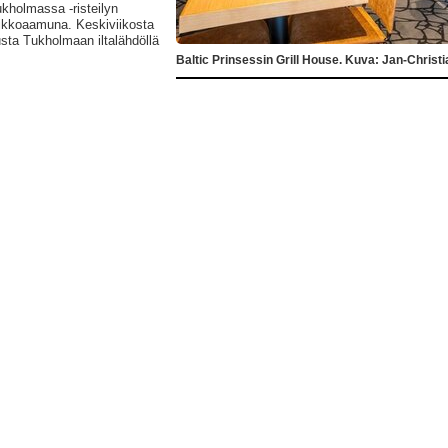
ukholmassa -risteilyn
iikkoaamuna. Keskiviikosta
rusta Tukholmaan iltalähdöllä
Baltic Prinsessin Grill House. Kuva: Jan-Christ