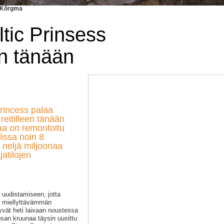
l Kõrgma
ltic Prinsess
en tänään
Princess palaa
reitilleen tänään
aa on remontoitu
issa noin 8
s neljä miljoonaa
atilojen
 uudistamiseen, jotta
n miellyttävämmän
ät heti laivaan noustessa
san kruunaa täysin uusittu