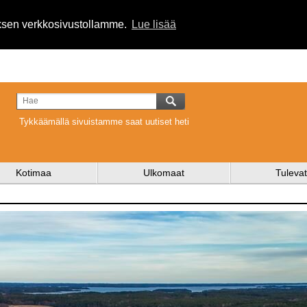
uksen verkkosivustollamme.
Lue lisää
Tykkäämällä sivuistamme saat uutiset heti
Kotimaa
Ulkomaat
Tulevat