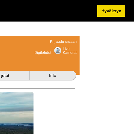
Hyväksyn
Kirjaudu sisään
Live
Digilehdet
Kamerat
 jutut
Info