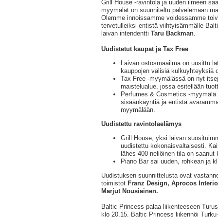
Grill House -ravintola ja uuden ilmeen sa
myymälät on suunniteltu palvelemaan mat
Olemme innoissamme voidessamme toivo
tervetulleiksi entistä viihtyisämmälle Balt
laivan intendentti
Taru Backman
.
Uudistetut kaupat ja Tax Free
Laivan ostosmaailma on uusittu lat
kauppojen välisiä kulkuyhteyksiä 
Tax Free -myymälässä on nyt itsep
maistelualue, jossa esitellään tuot
Perfumes & Cosmetics -myymälä o
sisäänkäyntiä ja entistä avaramma
myymälään.
Uudistettu ravintolaelämys
Grill House, yksi laivan suosituimm
uudistettu kokonaisvaltaisesti. Kai
lähes 400-neliöinen tila on saanu
Piano Bar sai uuden, rohkean ja kl
Uudistuksen suunnittelusta ovat vastann
toimistot
Franz Design, Aprocos Interio
Marjut Nousiainen.
Baltic Princess palaa liikenteeseen Turu
klo 20.15. Baltic Princess liikennöi Tu