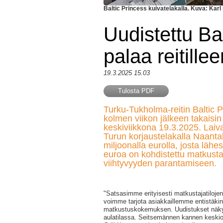
Baltic Princess kuivatelakalla. Kuva: Kar
Uudistettu Ba
palaa reitille
19.3.2025 15.03
Tulosta PDF
Turku-Tukholma-reitin Baltic 
kolmen viikon jälkeen takaisin 
keskiviikkona 19.3.2025. Laiv
Turun korjaustelakalla Naantal
miljoonalla eurolla, josta lähe
euroa on kohdistettu matkustaj
viihtyvyyden parantamiseen.
"Satsasimme erityisesti matkustajatilojen
voimme tarjota asiakkaillemme entistäki
matkustuskokemuksen. Uudistukset näkyv
aulatilassa. Seitsemännen kannen keskio