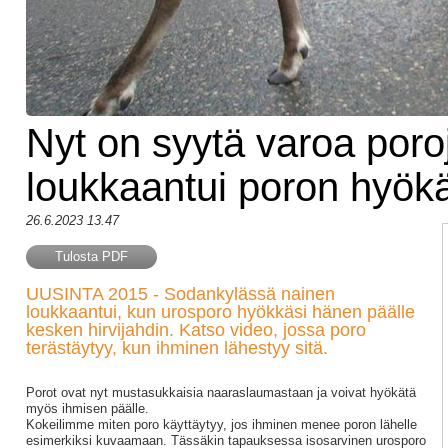
Nyt on syytä varoa poroj
loukkaantui poron hyökä
26.6.2023 13.47
Tulosta PDF
UUSINTA 2015 - Sodankylässä nainen
loukkaantui, kun urosporo hyökkäsi hänen päälle
kesken hirvijahdin. Katso video, jossa poro
terästäytyy, kun ihminen lähestyy sitä.
Porot ovat nyt mustasukkaisia naaraslaumastaan ja voivat hyökätä
myös ihmisen päälle.
Kokeilimme miten poro käyttäytyy, jos ihminen menee poron lähelle
esimerkiksi kuvaamaan. Tässäkin tapauksessa isosarvinen urosporo