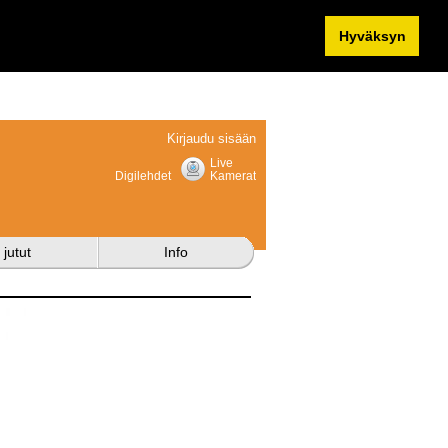
Hyväksyn
Kirjaudu sisään
Live
Digilehdet
Kamerat
 jutut
Info