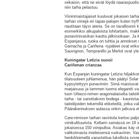
sekaisin, että ne eivät löydä naaraspuoli
niin tarha pelastuu.
Viininmaistajaiset kuuluvat jokaisen tarh
tarhan viinejä eri tapas-palojen kuten tryf
nautitaan täysi ateria. Se on tavallisesti
esimerkiksi alkupaloista lohitartarin, ma
punaviinivasikan kautta jälkiruokaan. Ja 
Espanjassa, ruoka on tuhtia ja annokset v
Garnacha ja Cariñena -rypäleet ovat eri
Sauvignon, Tempranillo ja Merlot ovat ylei
Kuningatar Letizia suosii
Cariñenan crianzaa
Kun Espanjan kuningatar Letizia hiljakkoi
tilaisuuteen juhlamenua, hän päätyi Sola
kypsytettyyn punaviiniin. Siinä maistuvat 
marjaisuus ja tammen tuoma elegantti van
tuon Urbezo-nimen aragonialaiselta taiteil
tarha - tai sanottakoon bodega - kaunista
taiteilijoiden tekemillä etiketeillä, jotka v
Päärakennuksen aulassa onkin jatkuva etik
Care-nimisen tarhan ravintola kertoo paljo
viinikulttuurista. Kellarin seinässä on 18
jokaisessa 150 viinipulloa. Asiakas käy 
valikoimasta mieleisensä ruokaviinin. Vas
henkilönimellä varustettua lukollista syv