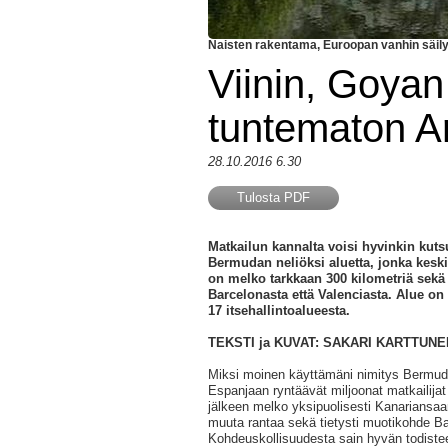
Naisten rakentama, Euroopan vanhin säilyn
Viinin, Goyan 
tuntematon A
28.10.2016 6.30
Tulosta PDF
Matkailun kannalta voisi hyvinkin kuts
Bermudan neliöksi aluetta, jonka kesk
on melko tarkkaan 300 kilometriä sekä 
Barcelonasta että Valenciasta. Alue on
17 itsehallintoalueesta.
TEKSTI ja KUVAT: SAKARI KARTTUNE
Miksi moinen käyttämäni nimitys Bermuda
Espanjaan ryntäävät miljoonat matkailijat
jälkeen melko yksipuolisesti Kanariansaare
muuta rantaa sekä tietysti muotikohde B
Kohdeuskollisuudesta sain hyvän todist