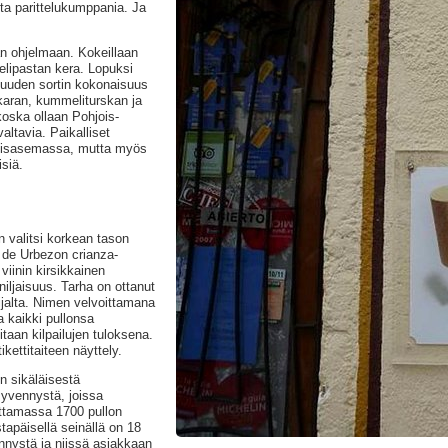
sta parittelukumppania. Ja
an ohjelmaan. Kokeillaan
felipastan kera. Lopuksi
 kuuden sortin kokonaisuus
kkaran, kummeliturskan ja
koska ollaan Pohjois-
altavia. Paikalliset
koisasemassa, mutta myös
siä.
n valitsi korkean tason
r de Urbezon crianza-
viinin kirsikkainen
iljaisuus. Tarha on ottanut
ijalta. Nimen velvoittamana
a kaikki pullonsa
alitaan kilpailujen tuloksena.
ettitaiteen näyttely.
n sikäläisestä
 syvennystä, joissa
ottamassa 1700 pullon
tapäisellä seinällä on 18
ennystä ja niissä asiakkaan