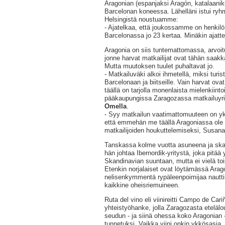
Aragonian (espanjaksi Aragón, katalaaniksi
Barcelonan koneessa. Lähelläni istui ryhmä
Helsingistä noustuamme:
- Ajatelkaa, että joukossamme on henkilö
Barcelonassa jo 23 kertaa. Minäkin ajattel
Aragonia on siis tuntemattomassa, arvoit
jonne harvat matkailijat ovat tähän saak
Mutta muutoksen tuulet puhaltavat jo.
- Matkailuväki alkoi ihmetellä, miksi turi
Barcelonaan ja biitseille. Vain harvat ova
täällä on tarjolla monenlaista mielenkiintois
pääkaupungissa Zaragozassa matkailuyri
Omella
.
- Syy matkailun vaatimattomuuteen on yk
että emmehän me täällä Aragoniassa ole t
matkailijoiden houkuttelemiseksi, Susana
Tanskassa kolme vuotta asuneena ja sk
hän johtaa Ibernordik-yritystä, joka pitää
Skandinavian suuntaan, mutta ei vielä to
Etenkin norjalaiset ovat löytämässä Arago
nelisenkymmentä rypäleenpoimijaa nautti
kaikkine oheisriemuineen.
Ruta del vino eli viinireitti Campo de Car
yhteistyöhanke, jolla Zaragozasta etelälo
seudun - ja siinä ohessa koko Aragonian 
tunnetuksi. Vaikka viini onkin ykkösasia, ni