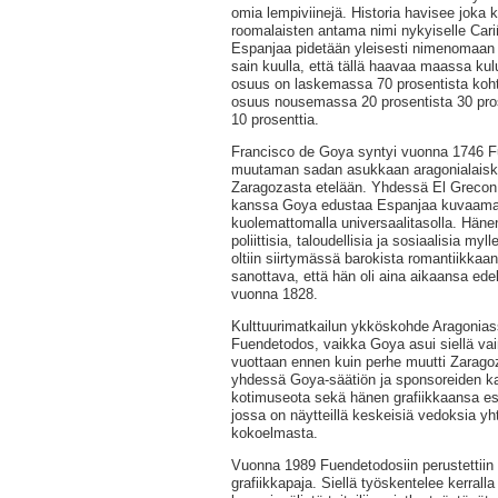
omia lempiviinejä. Historia havisee joka 
roomalaisten antama nimi nykyiselle Cari
Espanjaa pidetään yleisesti nimenomaan
sain kuulla, että tällä haavaa maassa kulu
osuus on laskemassa 70 prosentista kohti 
osuus nousemassa 20 prosentista 30 pros
10 prosenttia.
Francisco de Goya syntyi vuonna 1746 
muutaman sadan asukkaan aragonialaisky
Zaragozasta etelään. Yhdessä El Grecon
kanssa Goya edustaa Espanjaa kuvaamat
kuolemattomalla universaalitasolla. Häne
poliittisia, taloudellisia ja sosiaalisia myll
oltiin siirtymässä barokista romantiikka
sanottava, että hän oli aina aikaansa ede
vuonna 1828.
Kulttuurimatkailun ykköskohde Aragonia
Fuendetodos, vaikka Goya asui siellä va
vuottaan ennen kuin perhe muutti Zarago
yhdessä Goya-säätiön ja sponsoreiden k
kotimuseota sekä hänen grafiikkaansa es
jossa on näytteillä keskeisiä vedoksia y
kokoelmasta.
Vuonna 1989 Fuendetodosiin perustettiin
grafiikkapaja. Siellä työskentelee kerral