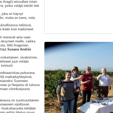
 Aragó) reissullani istuin
, jonka vetäjä toitotti heti
, joka on käynyt
in, mutta en kerro, mitä.
uksellisessa neliössä,
ka ikään kuin kadonneet.
stit menevät aina vaan
t eksyneet meille, vaikka
ta, tilitti Aragonian
ttäjä
Susana Andrés
sinkertainen: oivalsimme,
ehneet juuri mitään
 tunnusti.
andinaaviskaa puhuvana
 yllä matkailuyhteyksiä
istaiseksi Suomeen.
nian ja Norjasta oli tulossa
maan viininkorjuusta
iñerassa on suurisuuntainen
unaaseen sijoittuvan
- houkuttavuutta tehdään
in reittiin liitetyn muun