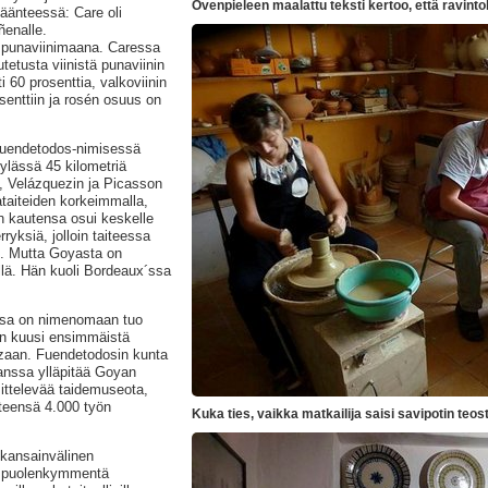
Ovenpieleen maalattu teksti kertoo, että ravintola
käänteessä: Care oli
ñenalle.
 punaviinimaana. Caressa
tetusta viinistä punaviinin
60 prosenttia, valkoviinin
enttiin ja rosén osuus on
Fuendetodos-nimisessä
lässä 45 kilometriä
, Velázquezin ja Picasson
aiteiden korkeimmalla,
n kautensa osui keskelle
erryksiä, jolloin taiteessa
an. Mutta Goyasta on
llä. Hän kuoli Bordeaux´ssa
ssa on nimenomaan tuo
in kuusi ensimmäistä
zaan. Fuendetodosin kunta
anssa ylläpitää Goyan
ittelevää taidemuseota,
hteensä 4.000 työn
Kuka ties, vaikka matkailija saisi savipotin teo
 kansainvälinen
la puolenkymmentä