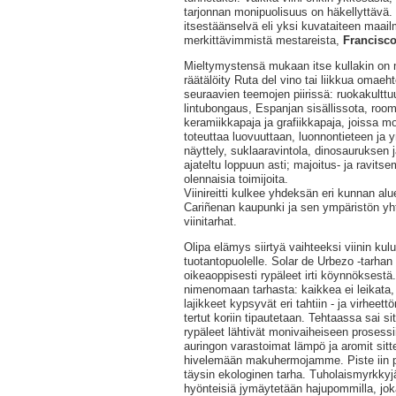
tarjonnan monipuolisuus on häkellyttävä
itsestäänselvä eli yksi kuvataiteen maail
merkittävimmistä mestareista,
Francisco
Mieltymystensä mukaan itse kullakin on m
räätälöity Ruta del vino tai liikkua omaeh
seuraavien teemojen piirissä: ruokakulttuuri
lintubongaus, Espanjan sisällissota, room
keramiikkapaja ja grafiikkapaja, joissa m
toteuttaa luovuuttaan, luonnontieteen ja
näyttely, suklaaravintola, dinosauruksen ja
ajateltu loppuun asti; majoitus- ja ravitse
olennaisia toimijoita.
Viinireitti kulkee yhdeksän eri kunnan al
Cariñenan kaupunki ja sen ympäristön yh
viinitarhat.
Olipa elämys siirtyä vaihteeksi viinin kul
tuotantopuolelle. Solar de Urbezo -tarhan t
oikeaoppisesti rypäleet irti köynnöksestä.
nimenomaan tarhasta: kaikkea ei leikata, 
lajikkeet kypsyvät eri tahtiin - ja virhee
tertut koriin tipautetaan. Tehtaassa sai s
rypäleet lähtivät monivaiheiseen prosessi
auringon varastoimat lämpö ja aromit sit
hivelemään makuhermojamme. Piste iin p
täysin ekologinen tarha. Tuholaismyrkkyjä
hyönteisiä jymäytetään hajupommilla, joka