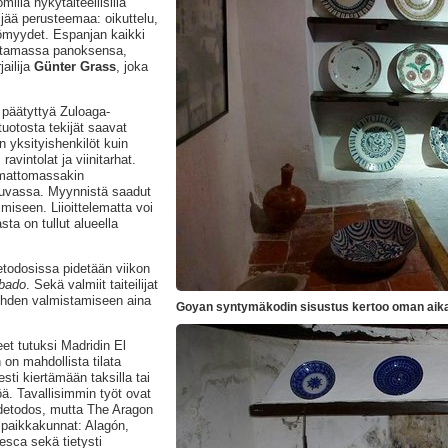
milla nykytaiteellisilla
jää perusteemaa: oikuttelu,
ttömyydet. Espanjan kaikki
antamassa panoksensa,
jailija
Günter Grass
, joka
n päätyttyä Zuloaga-
tuotosta tekijät saavat
n yksityishenkilöt kuin
ravintolat ja viinitarhat.
timattomassakin
ituvassa. Myynnistä saadut
miseen. Liioittelematta voi
sta on tullut alueella
etodosissa pidetään viikon
bado
. Sekä valmiit taiteilijat
alehden valmistamiseen aina
Goyan syntymäkodin sisustus kertoo oman aikan
et tutuksi Madridin El
 on mahdollista tilata
esti kiertämään taksilla tai
ä. Tavallisimmin työt ovat
ndetodos, mutta The Aragon
t paikkakunnat: Alagón,
sca sekä tietysti