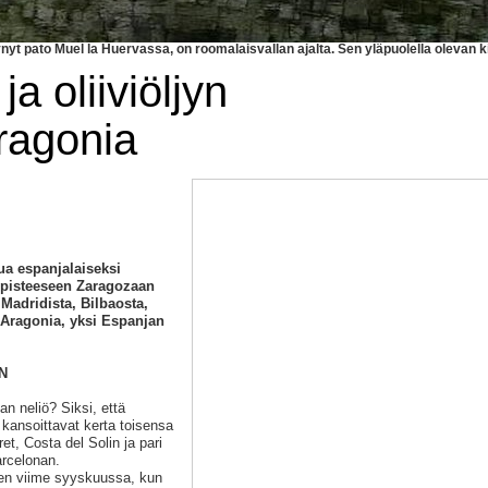
yt pato Muel la Huervassa, on roomalaisvallan ajalta. Sen yläpuolella olevan 
ja oliiviöljyn
ragonia
ua espanjalaiseksi
ipisteeseen Zaragozaan
Madridista, Bilbaosta,
 Aragonia, yksi Espanjan
N
n neliö? Siksi, että
 kansoittavat kerta toisensa
t, Costa del Solin ja pari
arcelonan.
een viime syyskuussa, kun