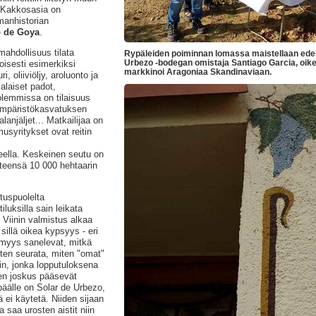
. Kakkosasia on
manhistorian
 de Goya
.
ahdollisuus tilata
Rypäleiden poiminnan lomassa maistellaan edel
Urbezo -bodegan omistaja Santiago Garcia, oik
toisesti esimerkiksi
markkinoi Aragoniaa Skandinaviaan.
, oliiviöljy, aroluonto ja
alaiset padot,
olemmissa on tilaisuus
 ympäristökasvatuksen
lanjäljet... Matkailijaa on
musyritykset ovat reitin
ueella. Keskeinen seutu on
teensä 10 000 hehtaarin
utuspuolelta
iluksilla sain leikata
 Viinin valmistus alkaa
sillä oikea kypsyys - eri
ttömyys sanelevat, mitkä
itten seurata, miten "omat"
in, jonka lopputuloksena
ten joskus pääsevät
äälle on Solar de Urbezo,
 ei käytetä. Niiden sijaan
 saa urosten aistit niin