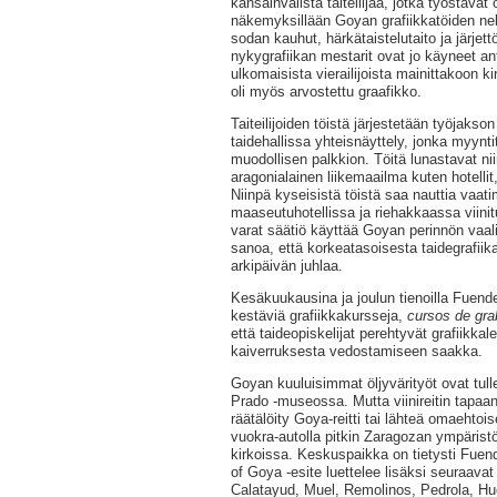
kansainvälistä taiteilijaa, jotka työstävät o
näkemyksillään Goyan grafiikkatöiden nel
sodan kauhut, härkätaistelutaito ja järje
nykygrafiikan mestarit ovat jo käyneet 
ulkomaisista vierailijoista mainittakoon kir
oli myös arvostettu graafikko.
Taiteilijoiden töistä järjestetään työjakso
taidehallissa yhteisnäyttely, jonka myynti
muodollisen palkkion. Töitä lunastavat nii
aragonialainen liikemaailma kuten hotellit, 
Niinpä kyseisistä töistä saa nauttia vaa
maaseutuhotellissa ja riehakkaassa viin
varat säätiö käyttää Goyan perinnön vaali
sanoa, että korkeatasoisesta taidegrafiika
arkipäivän juhlaa.
Kesäkuukausina ja joulun tienoilla Fuend
kestäviä grafiikkakursseja,
cursos de gra
että taideopiskelijat perehtyvät grafiikk
kaiverruksesta vedostamiseen saakka.
Goyan kuuluisimmat öljyvärityöt ovat tulle
Prado -museossa. Mutta viinireitin tapaan
räätälöity Goya-reitti tai lähteä omaehtois
vuokra-autolla pitkin Zaragozan ympäristö
kirkoissa. Keskuspaikka on tietysti Fue
of Goya -esite luettelee lisäksi seuraava
Calatayud, Muel, Remolinos, Pedrola, Hue