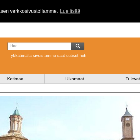
uksen verkkosivustollamme.
Lue lisää
Tykkäämällä sivuistamme saat uutiset heti
Kotimaa
Ulkomaat
Tulevat