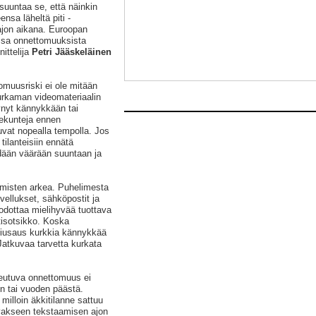
uuntaa se, että näinkin
nsa läheltä piti -
 ajon aikana. Euroopan
ssa onnettomuuksista
ittelija
Petri Jääskeläinen
muusriski ei ole mitään
purkaman videomateriaalin
tynyt kännykkään tai
ekunteja ennen
uvat nopealla tempolla. Jos
 tilanteisiin ennätä
hdään väärään suuntaan ja
ihmisten arkea. Puhelimesta
vellukset, sähköpostit ja
a odottaa mielihyvää tuottava
utisotsikko. Koska
 kiusaus kurkkia kännykkää
Jatkuvaa tarvetta kurkata
eutuva onnettomuus ei
n tai vuoden päästä.
milloin äkkitilanne sattuu
tavakseen tekstaamisen ajon