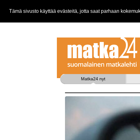
Tämä sivusto käyttää evästeitä, jotta saat parhaan kokem
Matka24 nyt