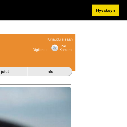
Hyväksyn
Kirjaudu sisään
Live
Digilehdet
Kamerat
 jutut
Info