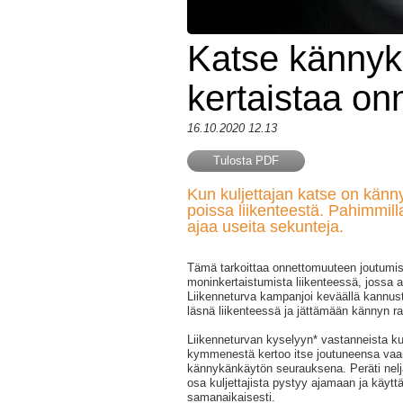
Katse kännyk
kertaistaa on
16.10.2020 12.13
Tulosta PDF
Kun kuljettajan katse on kän
poissa liikenteestä. Pahimmil
ajaa useita sekunteja.
Tämä tarkoittaa onnettomuuteen joutumis
moninkertaistumista liikenteessä, jossa a
Liikenneturva kampanjoi keväällä kannu
läsnä liikenteessä ja jättämään kännyn ra
Liikenneturvan kyselyyn* vastanneista kulj
kymmenestä kertoo itse joutuneensa vaar
kännykänkäytön seurauksena. Peräti nelj
osa kuljettajista pystyy ajamaan ja käyt
samanaikaisesti.