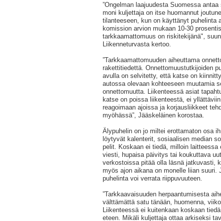
”Ongelman laajuudesta Suomessa antaa s
moni kuljettaja on itse huomannut joutunee
tilanteeseen, kun on käyttänyt puhelinta
komission arvion mukaan 10-30 prosenti
tarkkaamattomuus on riskitekijänä", suunn
Liikenneturvasta kertoo.
”Tarkkaamattomuuden aiheuttama onnetto
rakettitiedettä. Onnettomuustutkijoiden 
avulla on selvitetty, että katse on kiinnit
autossa olevaan kohteeseen muutamia s
onnettomuutta. Liikenteessä asiat tapaht
katse on poissa liikenteestä, ei yllättäviin
reagoimaan ajoissa ja korjausliikkeet te
myöhässä”, Jääskeläinen korostaa.
Älypuhelin on jo miltei erottamaton osa 
löytyvät kalenterit, sosiaalisen median so
pelit. Koskaan ei tiedä, milloin laitteess
viesti, hupaisa päivitys tai koukuttava u
verkostoissa pitää olla läsnä jatkuvasti,
myös ajon aikana on monelle liian suuri. 
puhelinta voi verrata riippuvuuteen.
”Tarkkaavaisuuden herpaantumisesta aih
välttämättä satu tänään, huomenna, viiko
Liikenteessä ei kuitenkaan koskaan tiedä 
eteen. Mikäli kuljettaja ottaa arkiseksi 