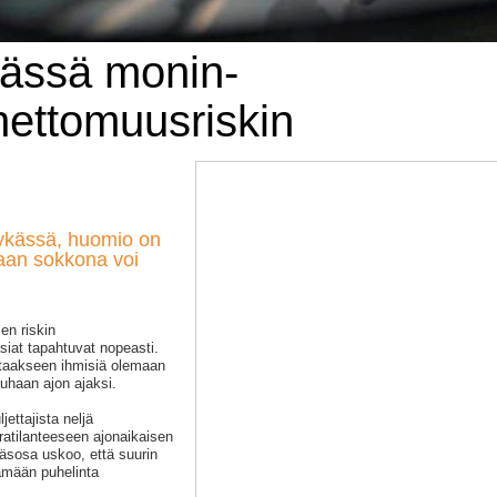
ässä monin-
nettomuusriskin
nykässä, huomio on
laan sokkona voi
en riskin
siat tapahtuvat nopeasti.
staakseen ihmisiä olemaan
uhaan ajon ajaksi.
ettajista neljä
atilanteeseen ajonaikaisen
äsosa uskoo, että suurin
tämään puhelinta