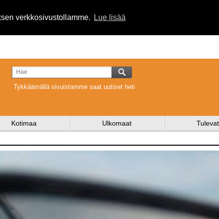
uksen verkkosivustollamme.
Lue lisää
Tykkäämällä sivuistamme saat uutiset heti
Kotimaa
Ulkomaat
Tulevat