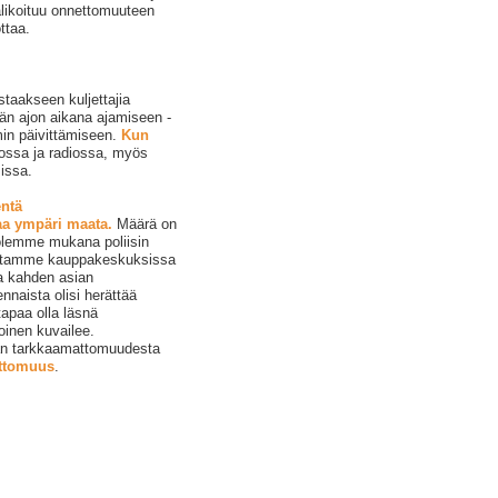
alikoituu onnettomuuteen
ttaa.
taakseen kuljettajia
än ajon aikana ajamiseen -
min päivittämiseen.
Kun
iossa ja radiossa, myös
issa.
ntä
aa ympäri maata.
Määrä on
 olemme mukana poliisin
aastamme kauppakeskuksissa
a kahden asian
naista olisi herättää
apaa olla läsnä
roinen kuvailee.
an tarkkaamattomuudesta
ttomuus
.