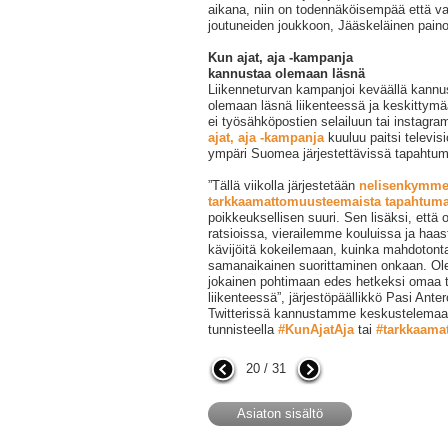
aikana, niin on todennäköisempää että v
joutuneiden joukkoon, Jääskeläinen paino
Kun ajat, aja -kampanja
kannustaa olemaan läsnä
Liikenneturvan kampanjoi keväällä kannus
olemaan läsnä liikenteessä ja keskittymä
ei työsähköpostien selailuun tai instagra
ajat, aja -kampanja
kuuluu paitsi televis
ympäri Suomea järjestettävissä tapahtum
”Tällä viikolla järjestetään
nelisenkymme
tarkkaamattomuusteemaista tapahtum
poikkeuksellisen suuri. Sen lisäksi, että
ratsioissa, vierailemme kouluissa ja h
kävijöitä kokeilemaan, kuinka mahdotont
samanaikainen suorittaminen onkaan. Olen
jokainen pohtimaan edes hetkeksi omaa t
liikenteessä”, järjestöpäällikkö Pasi Ante
Twitterissä kannustamme keskustelema
tunnisteella
#KunAjatAja
tai
#tarkkaama
20 / 31
Asiaton sisältö