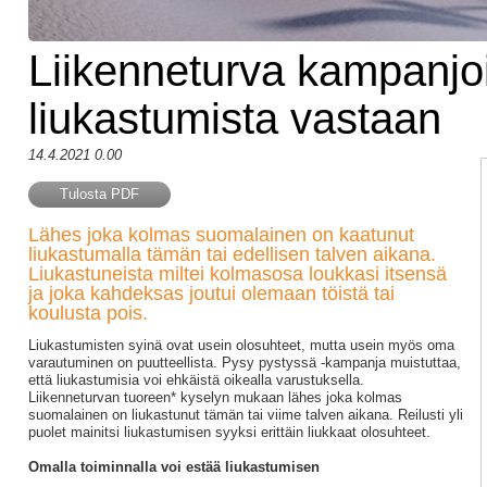
Liikenneturva kampanjo
liukastumista vastaan
14.4.2021 0.00
Tulosta PDF
Lähes joka kolmas suomalainen on kaatunut
liukastumalla tämän tai edellisen talven aikana.
Liukastuneista miltei kolmasosa loukkasi itsensä
ja joka kahdeksas joutui olemaan töistä tai
koulusta pois.
Liukastumisten syinä ovat usein olosuhteet, mutta usein myös oma
varautuminen on puutteellista. Pysy pystyssä -kampanja muistuttaa,
että liukastumisia voi ehkäistä oikealla varustuksella.
Liikenneturvan tuoreen* kyselyn mukaan lähes joka kolmas
suomalainen on liukastunut tämän tai viime talven aikana. Reilusti yli
puolet mainitsi liukastumisen syyksi erittäin liukkaat olosuhteet.
Omalla toiminnalla voi estää liukastumisen