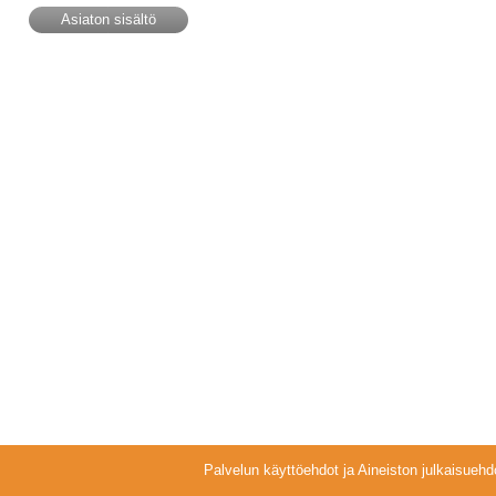
Asiaton sisältö
Palvelun käyttöehdot ja Aineiston julkaisuehd