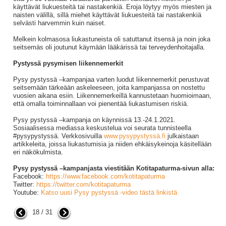
käyttävät liukuesteitä tai nastakenkiä. Eroja löytyy myös miesten ja
naisten välillä, sillä miehet käyttävät liukuesteitä tai nastakenkiä
selvästi harvemmin kuin naiset.
Melkein kolmasosa liukastuneista oli satuttanut itsensä ja noin joka
seitsemäs oli joutunut käymään lääkärissä tai terveydenhoitajalla.
Pystyssä pysymisen liikennemerkit
Pysy pystyssä –kampanjaa varten luodut liikennemerkit perustuvat
seitsemään tärkeään askeleeseen, joita kampanjassa on nostettu
vuosien aikana esiin. Liikennemerkeillä kannustetaan huomioimaan,
että omalla toiminnallaan voi pienentää liukastumisen riskiä.
Pysy pystyssä –kampanja on käynnissä 13.-24.1.2021.
Sosiaalisessa mediassa keskustelua voi seurata tunnisteella
#pysypystyssä. Verkkosivuilla
www.pysypystyssä.fi
julkaistaan
artikkeleita, joissa liukastumisia ja niiden ehkäisykeinoja käsitellään
eri näkökulmista.
Pysy pystyssä –kampanjasta viestitään Kotitapaturma-sivun alla:
Facebook:
https://www.facebook.com/kotitapaturma
Twitter:
https://twitter.com/kotitapaturma
Youtube:
Katso uusi Pysy pystyssä -video tästä linkistä
18 / 31