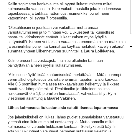
Keliin sopimaton kenkävalinta oli syynä liukastumiseen miltei
kolmasosalla vastaajista. Kiire vaikutti taustalla joka kuudennessa
tapauksessa ja tarkkaamattomuus, esimerkiksi puhelimeen
katsominen, oli syynä 7 prosentilla.
”Olosuhteisiin ei juurikaan voi vaikuttaa, mutta omaan
varustautumiseen ja toimintaan voi. Liukuesteet tai kunnolliset
nasta- tai kitkakengät estävät liukastumisen myös lyhyillä
siirtymisillä. Kiireen voi taklata varaamalla enemmän aikaa matkoihin
ja esimerkiksi puhelinta kannattaa käyttää harkitusti kävelyn aikana”,
summaa yhteen Liikenneturvan suunnittelija
Laura Loikkanen.
Kolme prosenttia vastaajista mainitsi alkoholin tai muun
päihdyttävän aineen syyksi liukastumiseen.
”Alkoholin käyttö lisää kaatumisriskiä merkittävästi. Mitä suurempi
veren alkoholipitoisuus on, sitä enemmän tapaturmariski kasvaa.
Alle 0,5 promillen humalassa tarkkaavaisuus heikentyy ja liikkeet
muuttuvat kömpelömmiksi. Reaktioaika ja liikkeiden hallinta
heikkenevät 0,5-1,0 promillen humalassa”, vahvistaa Ehyt Ry:n
viestinnän asiantuntija
Maaret Väkinen.
Lähes kolmasosa liukastuneista satutti itsensä tapaturmassa
Jos jalankulkukeli on liukas, lähes puolet suomalaisista varustautuu
yleensä aina liukuestein tai nastakengillä. Mutta samalla miltei
kolmasosa ei varaudu liukkaisiin lainkaan. Selvityksestä käy ilmi,
että yli 50-vuotiaat varautuvat parhaiten liukkaisiin keleihin ja