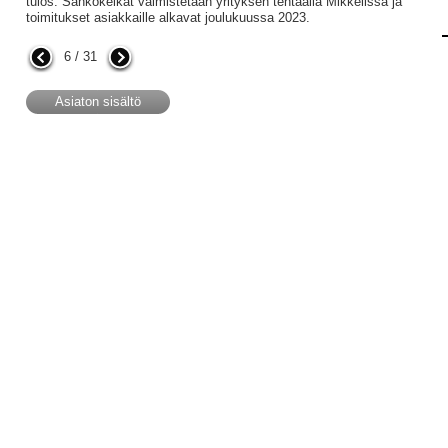
tulos. Sähkökelkat valmistetaan yrityksen tehtaalla Mikkelissä ja
toimitukset asiakkaille alkavat joulukuussa 2023.
6 / 31
Asiaton sisältö