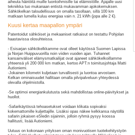
aiheuta häiriöitä muille luontoihmisille tai eläimistölle. Ajajalle uusi
tekniikka tuo mukanaan entistä mukavamman ajokokemuksen.
Sähkökelkan taloudellisuus on omalla tasollaan, sillä 100 km
matkaan lumella kuluu energiaa vain n. 21 kWh (jopa alle 2 €).
Kuusi kertaa maapallon ympäri
Patentoidut sähköiset ja mekaaniset ratkaisut on testattu Pohjolan
haastavissa olosuhteissa.
- Esisarjan sähkökelkkamme ovat olleet käytössä Suomen Lapissa
ja Norjan Huippuvuorilla noin viiden vuoden ajan. Tuhannet
kansainväliset elämysmatkailijat ovat ajaneet sähkökelkoillamme
yhteensä yli 200 000 km matkan, kertoo APT:n toimitusjohtaja Matti
Autioniemi.
-Jokainen kilometri kuljetaan turvallisesti ja luontoa arvostaen.
Kelkan ominaisuudet hallitaan omalla pilvipalveluun yhteydessä
olevalla ohjelmistolla.
-Se optimoi energiankulutusta sekä mahdollistaa online-päivitykset ja
huollot.
-Safarikäytössä tehoasetukset voidaan klikata sopivaksi
kokemattomille kuljettajille. Lisäksi opas näkee kelkkansa näytöllä
safarin jokaisen eSledin sijainnin, jolloin ryhmä pysyy koossa
hallitusti, lisää Autioniemi.
Uutuus on kokonaan yrityksen oman monivuotisen tuotekehitystyön