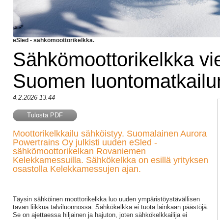
eSled - sähkömoottorikelkka.
Sähkömoottorikelkka vi
Suomen luontomatkailun
4.2.2026 13.44
Tulosta PDF
Moottorikelkkailu sähköistyy. Suomalainen Aurora
Powertrains Oy julkisti uuden eSled -
sähkömoottorikelkan Rovaniemen
Kelekkamessuilla. Sähkökelkka on esillä yrityksen
osastolla Kelekkamessujen ajan.
Täysin sähköinen moottorikelkka luo uuden ympäristöystävällisen
tavan liikkua talviluonnossa. Sähkökelkka ei tuota lainkaan päästöjä.
Se on ajettaessa hiljainen ja hajuton, joten sähkökelkkailija ei