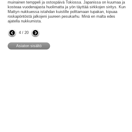
muinainen temppeli ja ostospäivä Tokiossa. Japanissa on kuumaa ja
kosteaa vuodenajasta huolimatta ja yön täyttää sirkkojen siritys. Kun
Mattyn nukkuessa istahdan kuistille polttamaan tupakan, kipuaa
roskapöntöstä jalkojeni juureen pesukarhu. Minä en malta edes
ajatella nukkumista.
4 / 20
Asiaton sisältö