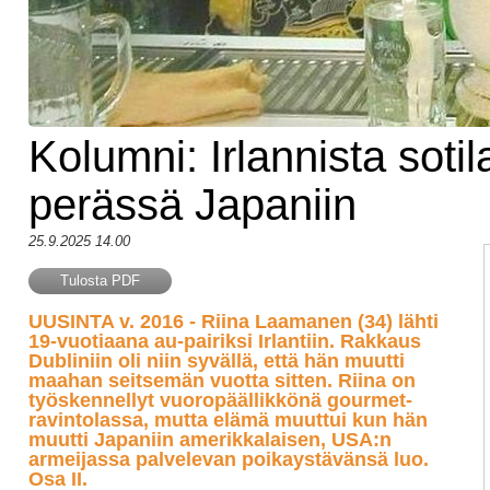
Kolumni: Irlannista soti
perässä Japaniin
25.9.2025 14.00
Tulosta PDF
UUSINTA v. 2016 - Riina Laamanen (34) lähti
19-vuotiaana au-pairiksi Irlantiin. Rakkaus
Dubliniin oli niin syvällä, että hän muutti
maahan seitsemän vuotta sitten. Riina on
työskennellyt vuoropäällikkönä gourmet-
ravintolassa, mutta elämä muuttui kun hän
muutti Japaniin amerikkalaisen, USA:n
armeijassa palvelevan poikaystävänsä luo.
Osa II.