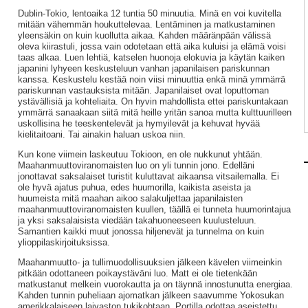
Dublin-Tokio, lentoaika 12 tuntia 50 minuutia. Minä en voi kuvitella
mitään vähemmän houkuttelevaa. Lentäminen ja matkustaminen
yleensäkin on kuin kuollutta aikaa. Kahden määränpään välissä
oleva kiirastuli, jossa vain odotetaan että aika kuluisi ja elämä voisi
taas alkaa. Luen lehtiä, katselen huonoja elokuvia ja käytän kaiken
japanini lyhyeen keskusteluun vanhan japanilaisen pariskunnan
kanssa. Keskustelu kestää noin viisi minuuttia enkä minä ymmärrä
pariskunnan vastauksista mitään. Japanilaiset ovat loputtoman
ystävällisiä ja kohteliaita. On hyvin mahdollista ettei pariskuntakaan
ymmärrä sanaakaan siitä mitä heille yritän sanoa mutta kulttuurilleen
uskollisina he teeskentelevät ja hymyilevät ja kehuvat hyvää
kielitaitoani. Tai ainakin haluan uskoa niin.
Kun kone viimein laskeutuu Tokioon, en ole nukkunut yhtään.
Maahanmuuttoviranomaisten luo on yli tunnin jono. Edelläni
jonottavat saksalaiset turistit kuluttavat aikaansa vitsailemalla. Ei
ole hyvä ajatus puhua, edes huumorilla, kaikista aseista ja
huumeista mitä maahan aikoo salakuljettaa japanilaisten
maahanmuuttoviranomaisten kuullen, täällä ei tunneta huumorintajua
ja yksi saksalaisista viedään takahuoneeseen kuulusteluun.
Samantien kaikki muut jonossa hiljenevät ja tunnelma on kuin
ylioppilaskirjoituksissa.
Maahanmuutto- ja tullimuodollisuuksien jälkeen kävelen viimeinkin
pitkään odottaneen poikaystäväni luo. Matt ei ole tietenkään
matkustanut melkein vuorokautta ja on täynnä innostunutta energiaa.
Kahden tunnin puheliaan ajomatkan jälkeen saavumme Yokosukan
amerikkalaiseen laivaston tukikohtaan. Portilla odottaa aseistettu