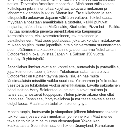
sotilas. Tervetuloa Amerikan maaperälle. Minä saan väliaikaisen
kulkulupani jota minun pitää kuljettaa jatkuvasti mukanani ja
lähdemme viemään laukkuni Mattyn luo. Ero tukikohdan ja sen
ulkopuolella aukeavan Japanin välillä on valtava. Tukikohdassa
myydään ainoastaan amerikkalaisia tuotteita, kaikki puhuvat
englantia, pääkadulla on McDonalds, Starbucks, Pizza hut... Paikka
näyttää normaalilta pieneltä amerikkalaiselta kaupungilta
kerrostaloineen, elokuvateattereineen, ravintoloineen ja
päiväkoteineen. Matt asuu puutalossa, joka tukikohdan mittakaavan
mukaan on pieni mutta japanilaisiin taloihin verrattuna suunnattoman
suuri. Jätämme matkalaukkuni sinne ja suuntaamme Yokohaman
Octoberfestiin joka juhlistaa Japanin ja Saksan 150 vuotta
kestänyttä yhteistyötä.
Japanilaiset ihmiset ovat alati kohteliaita, auttavaisia ja ystävällisiä,
jopa kolmen oluttuopin jälkeen. Yokohaman satamassa oleva
Octoberfest on tupaten täynnä paikallisia, en näe muita
länsimaalaisia missään vaikka suuri osa Yokohaman ja Yokosukan
väestöstä on tukikohdan vuoksi amerikkalaisia. Lavalla saksalainen
bändi soittaa Harry Belafontea ja ihmiset laulavat mukana ja
tanssivat ja nostavat tuoppejaan. Yhden päivän aikana olen ollut
Irlannissa, Japanissa, Yhdysvalloissa ja nyt tässä saksalaisessa
olutjuhlassa. Maailma on todellakin pienentynyt.
Monen tuopin, bratwurstin ja sianpotkan jälkeen lähdemme takaisin
tukikohtaan jossa vietän muutaman yön ennenkuin Matt menee
takaisin töihin ja minä muutan vierasmajaan Yokosukan
keskustassa. Suunnitelmissa on Tokion Disneyland, Kamakuran