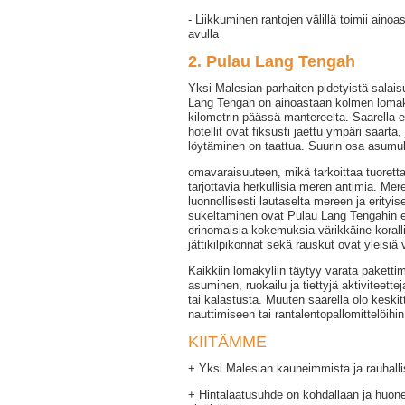
- Liikkuminen rantojen välillä toimii ainoa
avulla
2. Pulau Lang Tengah
Yksi Malesian parhaiten pidetyistä salai
Lang Tengah on ainoastaan kolmen lomaky
kilometrin päässä mantereelta. Saarella ei
hotellit ovat fiksusti jaettu ympäri saarta
löytäminen on taattua. Suurin osa asumuk
omavaraisuuteen, mikä tarkoittaa tuoretta
tarjottavia herkullisia meren antimia. Mere
luonnollisesti lautaselta mereen ja erityis
sukeltaminen ovat Pulau Lang Tengahin e
erinomaisia kokemuksia värikkäine koralli
jättikilpikonnat sekä rauskut ovat yleisiä v
Kaikkiin lomakyliin täytyy varata paketti
asuminen, ruokailu ja tiettyjä aktiviteette
tai kalastusta. Muuten saarella olo keskit
nauttimiseen tai rantalentopallomittelöihi
KIITÄMME
+ Yksi Malesian kauneimmista ja rauhalli
+ Hintalaatusuhde on kohdallaan ja huone