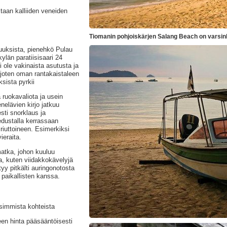
staan kalliiden veneiden
Tiomanin pohjoiskärjen Salang Beach on varsink
suuksista, pienehkö Pulau
län paratiisisaari 24
 ole vakinaista asutusta ja
, joten oman rantakaistaleen
sista pyrkii
 ruokavaliota ja usein
nelävien kirjo jatkuu
esti snorklaus ja
dustalla kerrassaan
riuttoineen. Esimerkiksi
ieraita.
matka, johon kuuluu
ja, kuten viidakkokävelyjä
tyy pitkälti auringonotosta
n paikallisten kanssa.
simmista kohteista
en hinta pääsääntöisesti