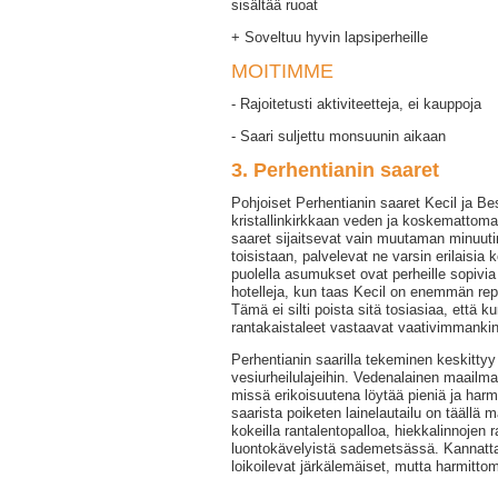
sisältää ruoat
+ Soveltuu hyvin lapsiperheille
MOITIMME
- Rajoitetusti aktiviteetteja, ei kauppoja
- Saari suljettu monsuunin aikaan
3. Perhentianin saaret
Pohjoiset Perhentianin saaret Kecil ja B
kristallinkirkkaan veden ja koskemattoma
saaret sijaitsevat vain muutaman minuu
toisistaan, palvelevat ne varsin erilaisia
puolella asumukset ovat perheille sopiv
hotelleja, kun taas Kecil on enemmän rep
Tämä ei silti poista sitä tosiasiaa, että
rantakaistaleet vastaavat vaativimmankin
Perhentianin saarilla tekeminen keskittyy
vesiurheilulajeihin. Vedenalainen maailma
missä erikoisuutena löytää pieniä ja harmi
saarista poiketen lainelautailu on täällä 
kokeilla rantalentopalloa, hiekkalinnojen r
luontokävelyistä sademetsässä. Kannattaa
loikoilevat järkälemäiset, mutta harmittom