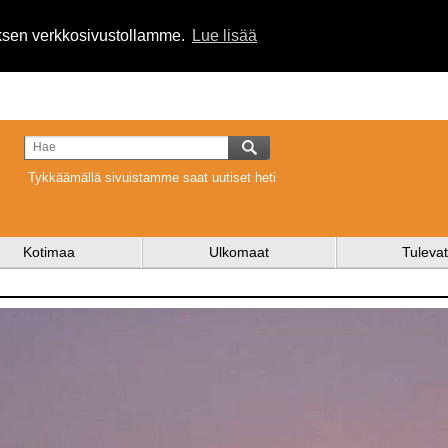
uksen verkkosivustollamme.
Lue lisää
Tykkäämällä sivuistamme saat uutiset heti
Kotimaa
Ulkomaat
Tulevat