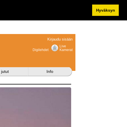
Hyväksyn
Kirjaudu sisään
Live
Digilehdet
Kamerat
 jutut
Info