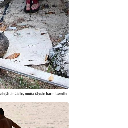
n jättimäisiin, mutta täysin harmittomiin