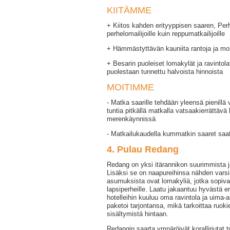
KIITÄMME
+ Kiitos kahden erityyppisen saaren, Perh
perhelomailijoille kuin reppumatkailijoille
+ Hämmästyttävän kauniita rantoja ja moni
+ Besarin puoleiset lomakylät ja ravintola
puolestaan tunnettu halvoista hinnoista
MOITIMME
- Matka saarille tehdään yleensä pienillä v
tuntia pitkällä matkalla vatsaakierrättä
merenkäynnissä
- Matkailukaudella kummatkin saaret saat
4. Pulau Redang
Redang on yksi itärannikon suurimmista 
Lisäksi se on naapureihinsa nähden vars
asumuksista ovat lomakyliä, jotka sopiv
lapsiperheille. Laatu jakaantuu hyvästä e
hotelleihin kuuluu oma ravintola ja uima-a
paketoi tarjontansa, mikä tarkoittaa ruoki
sisältymistä hintaan.
Redangin saarta ympäröivät koralliriutat