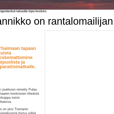
ngonlaskut takuulla lopu kesken.
nnikko on rantalomailijan 
Thaimaan tapaan
uista
 koskemattomine
ipuolista ja
aratiisinatkalle.
joukkoon nimetty Pulau
Saaren keskiosien tiheästä
huippu toimii
ttaessa.
to on yksi Tiomanin
imeksestä löytyy jylhiä