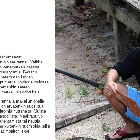
esar omaavat
n oloiset rannat. Vaikka
tin venematkan päässä
 kohderyhmiä. Besarin
ia paremman luokan
pumatkailijoiden suosiossa.
 kummankin saaren
 matkailijan odotuksia.
 rannalla makailun ohella
 on arvatenkin suosittua
ttomia riuttahaita. Muista
mahdollista. Maakrapu voi
akentamista tai nauttia
 kuitenkin huomioida teillä
at monitoriliskot.