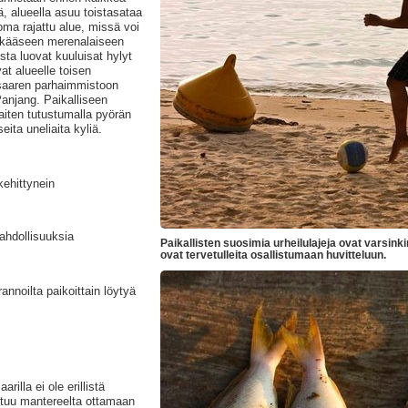
, alueella asuu toistasataa
 oma rajattu alue, missä voi
rikkääseen merenalaiseen
sta luovat kuuluisat hylyt
at alueelle toisen
saaren parhaimmistoon
Panjang. Paikalliseen
iten tutustumalla pyörän
ita uneliaita kyliä.
kehittynein
ahdollisuuksia
Paikallisten suosimia urheilulajeja ovat varsinkin
ovat tervetulleita osallistumaan huvitteluun.
annoilta paikoittain löytyä
illa ei ole erillistä
outuu mantereelta ottamaan