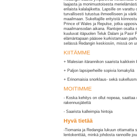
laajasta ja monimuotoisesta merielämästä
erilaista kalalajiketta. Lapsille on varattu
turvallisesti tutustua ihmeelliseen ja vä
maailmaan. Sukeltajille erityistä kiinnostu
Prince of Wales ja Repulse, jotka upposiv
maailmansodan aikana. Rantojen osalta 
kuuluvat itäpuolen Teluk Dalam ja Pasir 
elämäntapaan pääsee kurkistamaan parha
selässä Redangin keskiosiin, missä on use
KIITÄMME
+ Malesian itärannikon saarista kaikkein 
+ Paljon lapsiperheille sopivia lomakyliä
+ Erinomaisia snorklaus- sekä sukellusm
MOITIMME
- Koska kehitys on ollut nopeaa, saattaa r
rakennusjätettä
- Saarista kalleimpia hintoja
Hyvä tietää
-Tiomania ja Redangia lukuun ottamatta saar
lentokenttää, minkä johdosta rannoille j