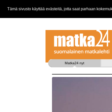
Tämä sivusto käyttää evästeitä, jotta saat parhaan kokem
Matka24 nyt