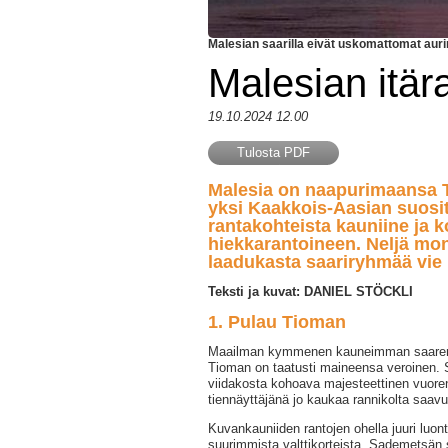
Malesian saarilla eivät uskomattomat auri
Malesian itära
19.10.2024 12.00
Tulosta PDF
Malesia on naapurimaansa 
yksi Kaakkois-Aasian suosit
rantakohteista kauniine ja
hiekkarantoineen. Neljä mon
laadukasta saariryhmää vie p
Teksti ja kuvat: DANIEL STÖCKLI
1. Pulau Tioman
Maailman kymmenen kauneimman saaren 
Tioman on taatusti maineensa veroinen. 
viidakosta kohoava majesteettinen vuoren
tiennäyttäjänä jo kaukaa rannikolta saavu
Kuvankauniiden rantojen ohella juuri luon
suurimmista valttikorteista.
Sademetsän si