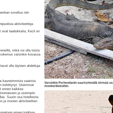
entian soveltuu niin
puolisia aktiviteetteja
t ovat laadukkaita, Kecil on
eneillä, mikä voi olla toista
vä kokemus varsinkin kovassa
tavat olla täyteen ahdettuja
ja kauneimmista saarista.
Varsinkin Perhentianin saariryhmällä törmää usei
in kehittynyt. Useimmat
monitoriliskoihin.
at ennen kaikkea
rinomaiseen ja useimpiin
llas. Suurin osa hotelleista
en ja monien aktiviteettien
 tunnetaan ennen kaikkea