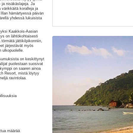
 ja nisäkäslajeja
.
Ja
 värikkäitä koralleja ja
. Illan hämärtyessä päivän
äärellä yhdessä lukuisista
 yksi Kaakkois-Aasian
ys on lähtökohtaisesti
törmätä jättikilpikonniin,
eet järjestävät myös
 ulkopuolelle.
umuksista on keskittynyt
lijat puolestaan suosivat
pakymppi on saaren ainoa
ch Resort, mistä löytyy
eljä ravintolaa.
llisuuksia
attua määrää