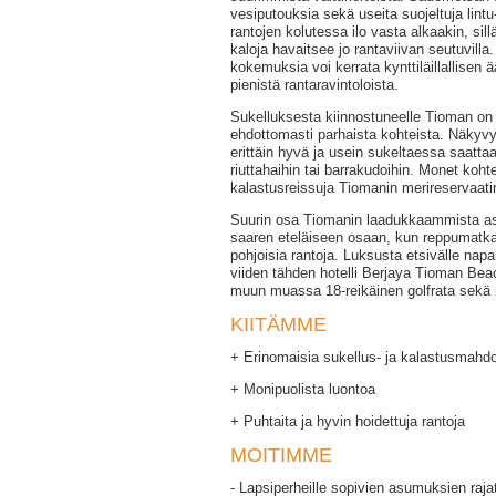
vesiputouksia sekä useita suojeltuja lintu-
rantojen kolutessa ilo vasta alkaakin, sillä
kaloja havaitsee jo rantaviivan seutuvilla
kokemuksia voi kerrata kynttiläillallisen 
pienistä rantaravintoloista.
Sukelluksesta kiinnostuneelle Tioman on
ehdottomasti parhaista kohteista. Näkyvy
erittäin hyvä ja usein sukeltaessa saattaa 
riuttahaihin tai barrakudoihin. Monet koht
kalastusreissuja Tiomanin merireservaatin
Suurin osa Tiomanin laadukkaammista as
saaren eteläiseen osaan, kun reppumatkai
pohjoisia rantoja. Luksusta etsivälle na
viiden tähden hotelli Berjaya Tioman Bea
muun muassa 18-reikäinen golfrata sekä n
KIITÄMME
+ Erinomaisia sukellus- ja kalastusmahdo
+ Monipuolista luontoa
+ Puhtaita ja hyvin hoidettuja rantoja
MOITIMME
- Lapsiperheille sopivien asumuksien raj