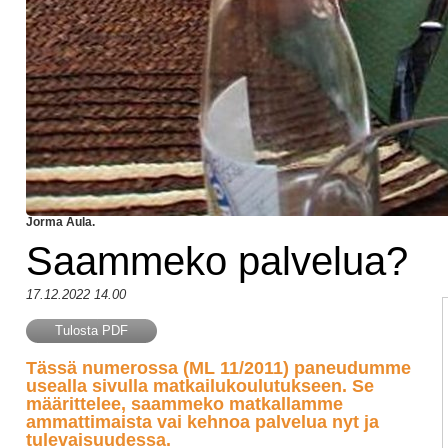
Jorma Aula.
Saammeko palvelua?
17.12.2022 14.00
Tulosta PDF
Tässä numerossa (ML 11/2011) paneudumme
usealla sivulla matkailukoulutukseen. Se
määrittelee, saammeko matkallamme
ammattimaista vai kehnoa palvelua nyt ja
tulevaisuudessa.