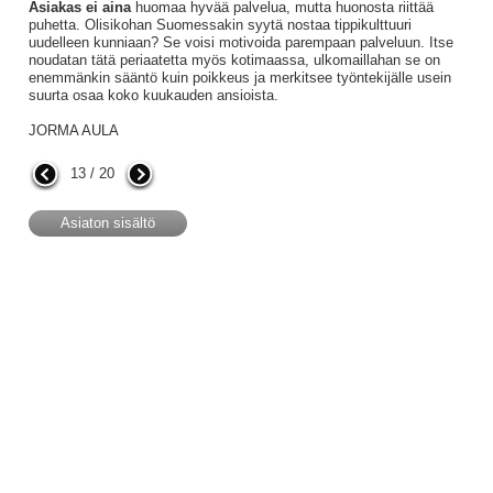
Asiakas ei aina
huomaa hyvää palvelua, mutta huonosta riittää
puhetta. Olisikohan Suomessakin syytä nostaa tippikulttuuri
uudelleen kunniaan? Se voisi motivoida parempaan palveluun. Itse
noudatan tätä periaatetta myös kotimaassa, ulkomaillahan se on
enemmänkin sääntö kuin poikkeus ja merkitsee työntekijälle usein
suurta osaa koko kuukauden ansioista.
JORMA AULA
13 / 20
Asiaton sisältö