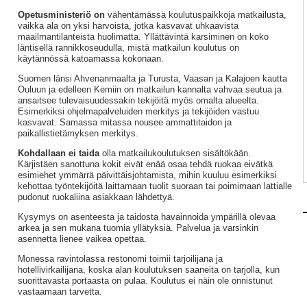
Opetusministeriö on
vähentämässä koulutuspaikkoja matkailusta,
vaikka ala on yksi harvoista, jotka kasvavat uhkaavista
maailmantilanteista huolimatta. Yllättävintä karsiminen on koko
läntisellä rannikkoseudulla, mistä matkailun koulutus on
käytännössä katoamassa kokonaan.
Suomen länsi Ahvenanmaalta ja Turusta, Vaasan ja Kalajoen kautta
Ouluun ja edelleen Kemiin on matkailun kannalta vahvaa seutua ja
ansaitsee tulevaisuudessakin tekijöitä myös omalta alueelta.
Esimerkiksi ohjelmapalveluiden merkitys ja tekijöiden vastuu
kasvavat. Samassa mitassa nousee ammattitaidon ja
paikallistietämyksen merkitys.
Kohdallaan ei taida
olla matkailukoulutuksen sisältökään.
Kärjistäen sanottuna kokit eivät enää osaa tehdä ruokaa eivätkä
esimiehet ymmärrä päivittäisjohtamista, mihin kuuluu esimerkiksi
kehottaa työntekijöitä laittamaan tuolit suoraan tai poimimaan lattialle
pudonut ruokaliina asiakkaan lähdettyä.
Kysymys on asenteesta ja taidosta havainnoida ympärillä olevaa
arkea ja sen mukana tuomia yllätyksiä. Palvelua ja varsinkin
asennetta lienee vaikea opettaa.
Monessa ravintolassa restonomi toimii tarjoilijana ja
hotellivirkailijana, koska alan koulutuksen saaneita on tarjolla, kun
suorittavasta portaasta on pulaa. Koulutus ei näin ole onnistunut
vastaamaan tarvetta.