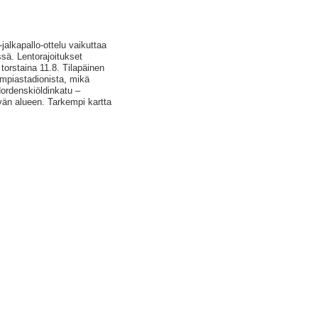
alkapallo-ottelu vaikuttaa
sä. Lentorajoitukset
 torstaina 11.8. Tilapäinen
ympiastadionista, mikä
Nordenskiöldinkatu –
ävän alueen. Tarkempi kartta