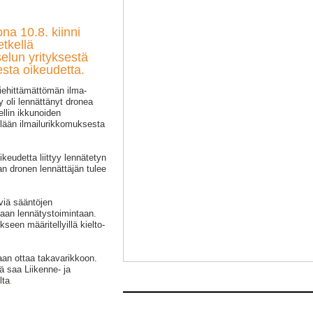
ona 10.8. kiinni
etkellä
elun yrityksestä
sta oikeudetta.
miehittämättömän ilma-
y oli lennättänyt dronea
ellin ikkunoiden
lään ilmailurikkomuksesta
eudetta liittyy lennätetyn
n dronen lennättäjän tulee
äviä sääntöjen
maan lennätystoimintaan.
seen määritellyillä kielto-
aan ottaa takavarikkoon.
tä saa Liikenne- ja
lta
.