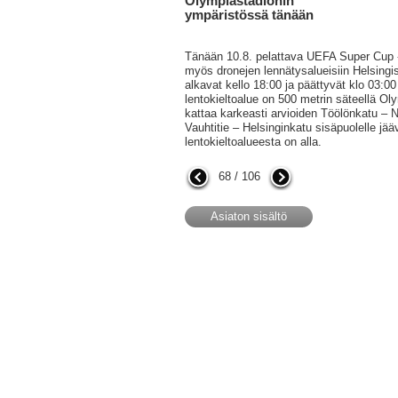
Olympiastadionin
ympäristössä tänään
Tänään 10.8. pelattava UEFA Super Cup -j
myös dronejen lennätysalueisiin Helsingis
alkavat kello 18:00 ja päättyvät klo 03:00
lentokieltoalue on 500 metrin säteellä Ol
kattaa karkeasti arvioiden Töölönkatu – 
Vauhtitie – Helsinginkatu sisäpuolelle jä
lentokieltoalueesta on alla.
68 / 106
Asiaton sisältö