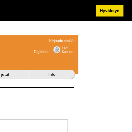
Hyväksyn
Kirjaudu sisään
Live
Digilehdet
Kamerat
 jutut
Info