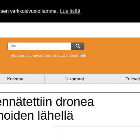
uksen verkkosivustollamme.
Lue lisää
Tykkäämällä sivuistamme saat uutiset heti
Kotimaa
Ulkomaat
Tulevat
ennätettiin dronea
unoiden lähellä