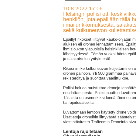
10.8.2022 17.06
Helsingin poliisi otti keskiviikk
henkilön, jota epäillään tällä h
ilmailurikkomuksesta, salakats
sekä kulkuneuvon kuljettamise
Epäillyt rikokset liittyvät kauko-ohjatun 
aluksen eli dronen lennättämiseen. Epäilt
ihmisjoukon yläpuolella helsinkiläisen hot
läheisyydessä. Tämän vuoksi häntä epäil
ja salakatselun yrityksestä.
Rikosnimike kulkuneuvon kuljettaminen oik
dronen painoon. Yli 500 grammaa painava
rekisteröityä ja suorittaa vaadittu koe.
Poliisi haluaa muistuttaa droneja lennätt
noudattamisesta. Poliisi puuttuu luvatto
Tällaista on esimerkiksi lennättäminen erik
tai rajoitusalueilla.
Luvattomaan lentoon käytetty drone void
Lisätietoja droneihin liittyvästä sääntelys
viestintävirasto Traficomin Droneinfo-sivu
Lentoja rajoitetaan