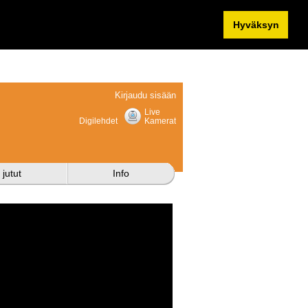
Hyväksyn
Kirjaudu sisään
Live
Digilehdet
Kamerat
 jutut
Info