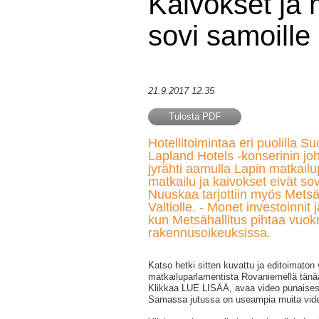
Kaivokset ja 
sovi samoille
21.9.2017 12.35
Tulosta PDF
Hotellitoimintaa eri puolilla 
Lapland Hotels -konserinin joht
jyrähti aamulla Lapin matkailu
matkailu ja kaivokset eivät sov
Nuuskaa tarjottiin myös Metsäh
Valtiolle. - Monet investoinnit
kun Metsähallitus pihtaa vuok
rakennusoikeuksissa.
Katso hetki sitten kuvattu ja editoimaton
matkailuparlamentista Rovaniemellä tänä
Klikkaa LUE LISÄÄ, avaa video punaisest
Samassa jutussa on useampia muita vide