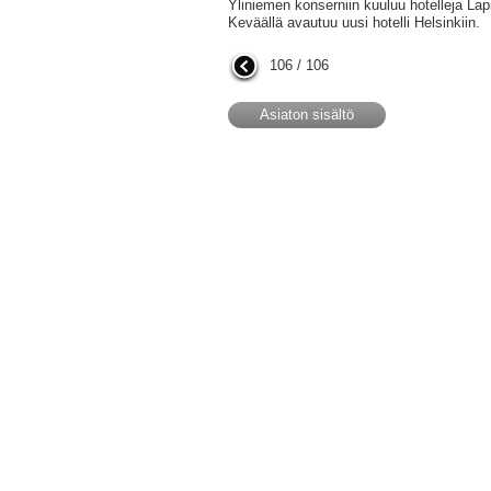
Yliniemen konserniin kuuluu hotelleja Lap
Keväällä avautuu uusi hotelli Helsinkiin.
106 / 106
Asiaton sisältö