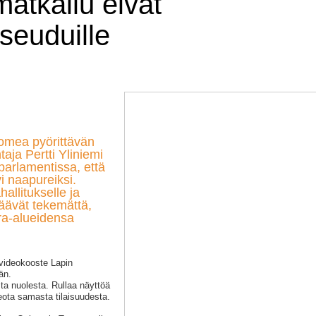
matkailu eivät
 seuduille
Suomea pyörittävän
aja Pertti Yliniemi
parlamentissa, että
i naapureiksi.
allitukselle ja
 jäävät tekemättä,
ra-alueidensa
 videokooste Lapin
än.
a nuolesta. Rullaa näyttöä
ota samasta tilaisuudesta.