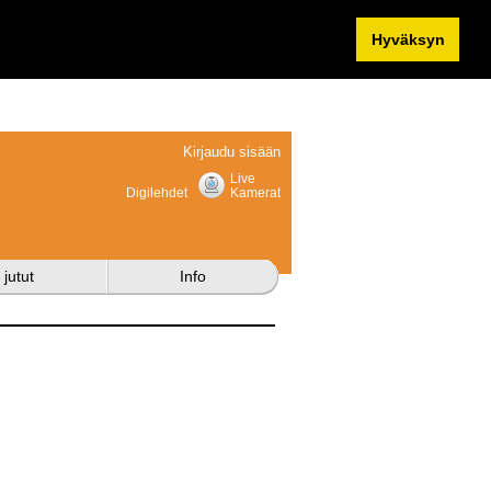
Hyväksyn
Kirjaudu sisään
Live
Digilehdet
Kamerat
 jutut
Info