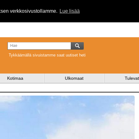
uksen verkkosivustollamme.
Lue lisää
Tykkäämällä sivuistamme saat uutiset heti
Kotimaa
Ulkomaat
Tulevat