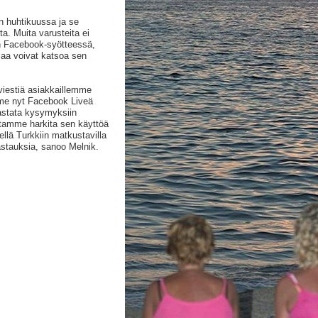
n huhtikuussa ja se
a. Muita varusteita ei
en Facebook-syötteessä,
jaa voivat katsoa sen
iestiä asiakkaillemme
me nyt Facebook Liveä
stata kysymyksiin
atamme harkita sen käyttöä
lä Turkkiin matkustavilla
astauksia, sanoo Melnik.