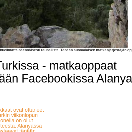
 huolimatta näennäisesti rauhallista. Tänään suomalaisen matkanjärjestäjän o
Turkissa - matkaoppaat
nään Facebookissa Alanya
kkaat ovat ottaneet
rkin viikonlopun
nella on ollut
nteesta. Alanyassa
astaavat tänään