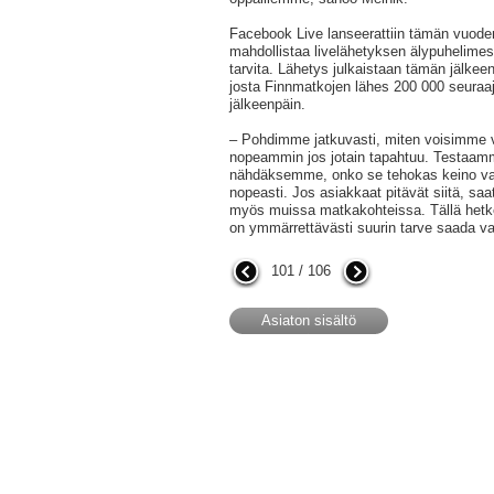
Facebook Live lanseerattiin tämän vuode
mahdollistaa livelähetyksen älypuhelimest
tarvita. Lähetys julkaistaan tämän jälke
josta Finnmatkojen lähes 200 000 seuraa
jälkeenpäin.
– Pohdimme jatkuvasti, miten voisimme v
nopeammin jos jotain tapahtuu. Testaam
nähdäksemme, onko se tehokas keino va
nopeasti. Jos asiakkaat pitävät siitä, sa
myös muissa matkakohteissa. Tällä hetkel
on ymmärrettävästi suurin tarve saada v
101 / 106
Asiaton sisältö