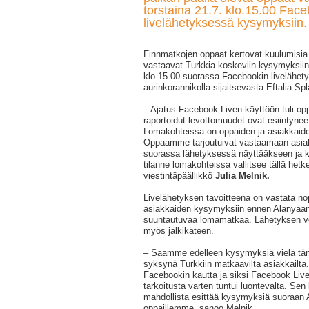
torstaina 21.7. klo.15.00 Fac
livelähetyksessä kysymyksiin.
Finnmatkojen oppaat kertovat kuulumisia
vastaavat Turkkia koskeviin kysymyksiin 
klo.15.00 suorassa Facebookin livelähet
aurinkorannikolla sijaitsevasta Eftalia Spl
– Ajatus Facebook Liven käyttöön tuli o
raportoidut levottomuudet ovat esiintynee
Lomakohteissa on oppaiden ja asiakkaiden
Oppaamme tarjoutuivat vastaamaan asia
suorassa lähetyksessä näyttääkseen ja k
tilanne lomakohteissa vallitsee tällä hetk
viestintäpäällikkö
Julia Melnik.
Livelähetyksen tavoitteena on vastata nope
asiakkaiden kysymyksiin ennen Alanyaan 
suuntautuvaa lomamatkaa. Lähetyksen v
myös jälkikäteen.
– Saamme edelleen kysymyksiä vielä tän
syksynä Turkkiin matkaavilta asiakkailta
Facebookin kautta ja siksi Facebook Live
tarkoitusta varten tuntui luontevalta. Sen
mahdollista esittää kysymyksiä suoraan A
oppaillemme, sanoo Melnik.