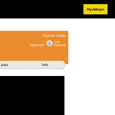
Hyväksyn
Kirjaudu sisään
Live
Digilehdet
Kamerat
 jutut
Info