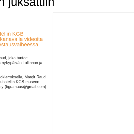
n juksattiin
tellin KGB
kanavalla videoita
estausvaiheessa.
ud, joka tuntee
a nykypäivän Tallinnan ja
okierroksella, Margit Raud
iruhotellin KGB-museon.
kysy (tigramuus@gmail.com)