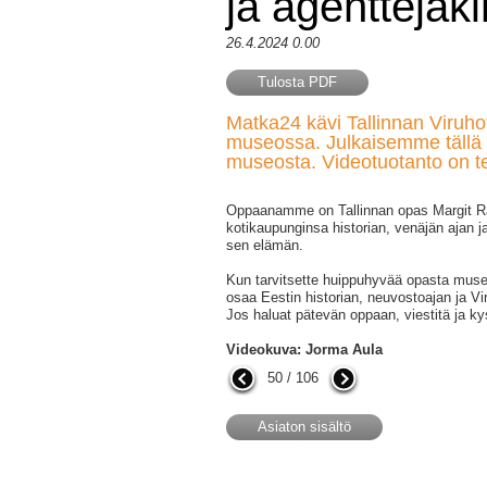
ja agenttejaki
26.4.2024 0.00
Tulosta PDF
Matka24 kävi Tallinnan Viruho
museossa. Julkaisemme tällä 
museosta. Videotuotanto on t
Oppaanamme on Tallinnan opas Margit Ra
kotikaupunginsa historian, venäjän ajan j
sen elämän.
Kun tarvitsette huippuhyvää opasta muse
osaa Eestin historian, neuvostoajan ja V
Jos haluat pätevän oppaan, viestitä ja 
Videokuva: Jorma Aula
50 / 106
Asiaton sisältö