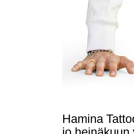
Hamina Tattoo
jo heinäkuun 