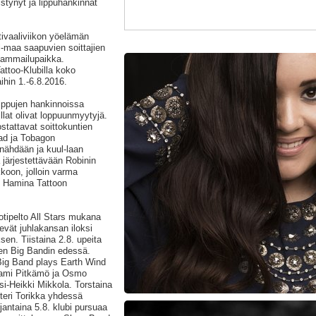
stynyt ja lippuhankinnat
ivaaliviikon yöelämän
l-maa saapuvien soittajien
jammailupaikka.
attoo-Klubilla koko
ihin 1.-6.8.2016.
 Lippujen hankinnoissa
illat olivat loppuunmyytyjä.
ostattavat soittokuntien
dad ja Tobagon
nähdään ja kuul-laan
a järjestettävään Robinin
kkoon, jolloin varma
oo Hamina Tattoon
otipelto All Stars mukana
vät juhlakansan iloksi
sen. Tiistaina 2.8. upeita
ien Big Bandin edessä.
Big Band plays Earth Wind
 Sami Pitkämö ja Osmo
si-Heikki Mikkola. Torstaina
tteri Torikka yhdessä
jantaina 5.8. klubi pursuaa