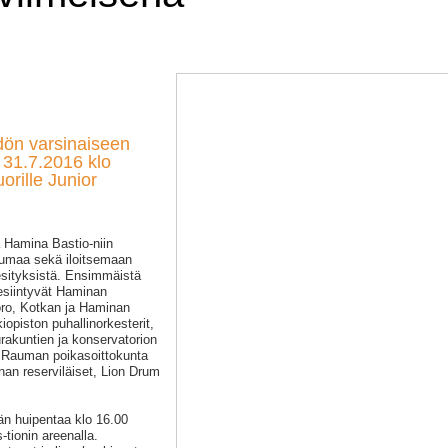
dön varsinaiseen
 31.7.2016 klo
orille Junior
 Hamina Bastio-niin
tumaa sekä iloitsemaan
esityksistä. Ensimmäistä
 esiintyvät Haminan
uoro, Kotkan ja Haminan
opiston puhallinorkesterit,
rakuntien ja konservatorion
, Rauman poikasoittokunta
an reserviläiset, Lion Drum
än huipentaa klo 16.00
tionin areenalla.