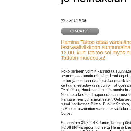
22.7.2016 9.09
Tulosta PDF
Hamina Tattoo ottaa varasläh
festivaaliviikkoon sunnuntaina
12.00, kun Tat-too soi myös nu
Tattoon muodossa!
Koko perheen voimin kannattaa suunnata
seuraamaan tunnin mittaista ilmaistapah
lasten ja nuorten orkestereiden musiik-ki
kertaa järjestettävässä Junior Tattoossa
Teinisirkus, Hami-nan lapsi- ja nuorisok
Nuoriso-orkesteri, Lappeenrannan musiikki
Rantasalmen puhallinorkesteri, Oulun seu
puhallinor-kesteri Primo, Puhkut Seniors
ja Puolustusvoimien varusmiessoittokun-n
Corps.
Sunnuntain 31.7.2016 Junior Tattoo -päiv
ROBININ ikärajaton konsertti Hamina Bas-