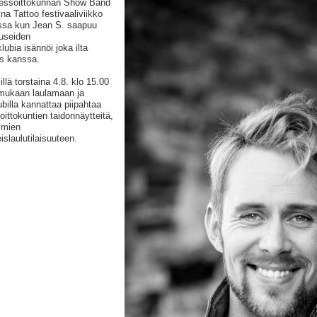
miessoittokunnan Show Band
na Tattoo festivaaliviikko
nssa kun Jean S. saapuu
 useiden
ubia isännöi joka ilta
s kanssa.
llä torstaina 4.8. klo 15.00
mukaan laulamaan ja
ubilla kannattaa piipahtaa
ittokuntien taidonnäytteitä,
imien
slaulutilaisuuteen.