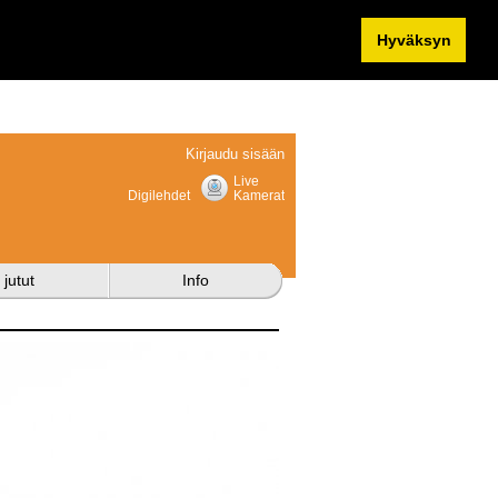
Hyväksyn
Kirjaudu sisään
Live
Digilehdet
Kamerat
 jutut
Info