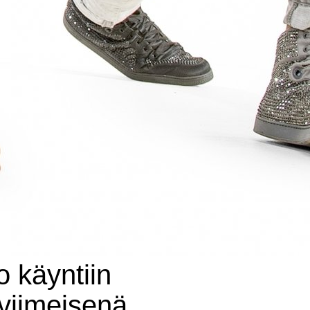
 käyntiin
viimeisenä