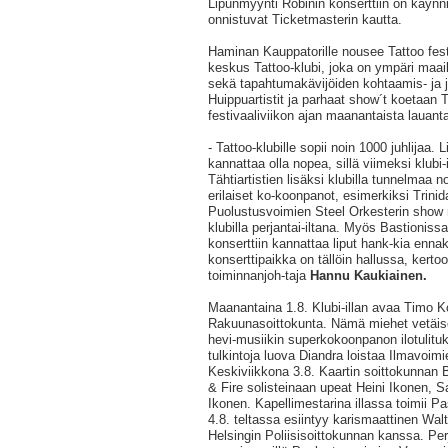
Lipunmyynti Robinin konserttiin on käynni
onnistuvat Ticketmasterin kautta.
Haminan Kauppatorille nousee Tattoo fest
keskus Tattoo-klubi, joka on ympäri maai
sekä tapahtumakävijöiden kohtaamis- ja 
Huippuartistit ja parhaat show´t koetaan T
festivaaliviikon ajan maanantaista lauanta
- Tattoo-klubille sopii noin 1000 juhlijaa.
kannattaa olla nopea, sillä viimeksi klubi-
Tähtiartistien lisäksi klubilla tunnelmaa n
erilaiset ko-koonpanot, esimerkiksi Trini
Puolustusvoimien Steel Orkesterin show 
klubilla perjantai-iltana. Myös Bastioniss
konserttiin kannattaa liput hank-kia enna
konserttipaikka on tällöin hallussa, kert
toiminnanjoh-taja
Hannu Kaukiainen.
Maanantaina 1.8. Klubi-illan avaa Timo K
Rakuunasoittokunta. Nämä miehet vetäise
hevi-musiikin superkokoonpanon ilotulituk
tulkintoja luova Diandra loistaa Ilmavoim
Keskiviikkona 3.8. Kaartin soittokunnan 
& Fire solisteinaan upeat Heini Ikonen,
Ikonen. Kapellimestarina illassa toimii Pa
4.8. teltassa esiintyy karismaattinen Wal
Helsingin Poliisisoittokunnan kanssa. Per