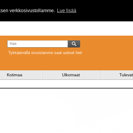
uksen verkkosivustollamme.
Lue lisää
Tykkäämällä sivuistamme saat uutiset heti
Kotimaa
Ulkomaat
Tulevat