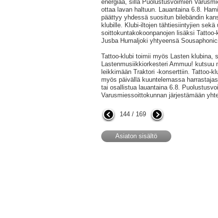
energiaa, sillä Puolustusvoimien Varus
ottaa lavan haltuun. Lauantaina 6.8. Hami
päättyy yhdessä suositun bilebändin ka
klubille. Klubi-iltojen tähtiesiintyjien sekä
soittokuntakokoonpanojen lisäksi Tattoo-kl
Jusba Humaljoki yhtyeensä Sousaphonic
Tattoo-klubi toimii myös Lasten klubina, si
Lastenmusiikkiorkesteri Ammuu! kutsuu 
leikkimään Traktori -konserttiin. Tattoo-kl
myös päivällä kuuntelemassa harrastajaso
tai osallistua lauantaina 6.8. Puolustusvo
Varusmiessoittokunnan järjestämään yhtei
144 / 169
Asiaton sisältö