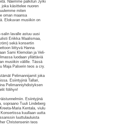
eitä. Näemme palkitun Jyrki
joka käsittelee nuoren
ä kuulemme miten
elee oman maansa
ä. Elokuvan musiikin on
salin lavalle astuu uusi
ulisti Eriikka Maalismaa,
ström) sekä konsertin
ttoon liittyvä Hanna
laan Sami Klemolan ja Veli-
lmassa luodaan yllättäviä
an musiikin välille. Tässä
u Maja Palserin teos a cry.
estämät Pelimannijamit joka
ssa. Esiintyjinä Tallari,
aina Pelimanniyhdistyksen
lit fölihyn!
väistunnelmiin. Esiintyjinä
ta, sopraano Tuuli Lindeberg
a Kreeta-Maria Kentala, viulu
. Konsertissa kuullaan uutta
essanssin luuttulauluista
ther Christensenin teos