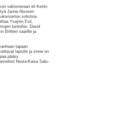
kon vakiovieraan eli Keski-
ntyä Janne Nisosen
lukonserton solistina
oittaa Ysaÿen Exil,
emojen tuntoihin. David
 Brittein saarille ja
 vanhaan tapaan
ittavat lapsille ja sinne on
apaa pääsy.
arinetisti Noora-Kaisa Salo-