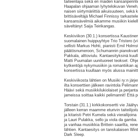
taiteenlajia sekä eri maiden kansanperint
Haapalan ohjaaman lyhytelokuvan Veneh, 
naisen siirtymäriittiä aikuisuuteen, sek
brittisäveltäjä Michael Finnissy tarkast
kansansävelmiä aikamme musiikin kielell
säveltänyt Saija Teirikangas.
Keskiviikon (30.1.) konsertissa Kaustinen-
suomalainen huippuyhtye Trio Tristero (vi
sellisti Markus Hohti, pianisti Emil Holm
päätösnumeroon, Schumannin pianokvarte
Pakkala, alttoviulu. Kantaesityksinä kuul
Matti Puumalan uunituoreet teokset. Ohje
kytkentöjä nykymusiikin ja romantiikan aj
konsertissa kuullaan myös alussa mainitt
Keskiviikosta lähtien on Musiiki ry:n järj
ilta konserttien jälkeen ravintola Pelimanni
Häävi sekä musiikkilukiolaiset ja perjant
jameissa soittaa kaikki pelimannit! Että pe
Torstain (31.1.) kirkkokonsertti vie Jäähy
jälleen kerran maamme eturivin taiteilijoi
ja kitaristi Petri Kumela sekä vierailijoin
ja Lauri Pulakka, sello ja viola da gamba
ja vanhaa musiikkia Brittein saarilta, ren
lähtien. Kantaesitys on tanskalaisen Win
Dark Sleep.