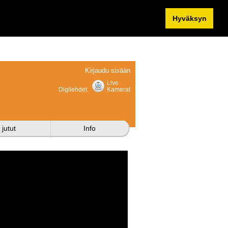
Hyväksyn
Kirjaudu sisään
Live
Digilehdet
Kamerat
 jutut
Info