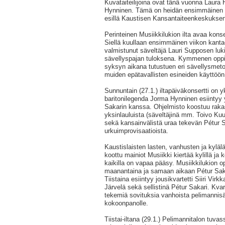
Kuvataiteilijoina ovat tänä vuonna Laura
Hynninen. Tämä on heidän ensimmäinen y
esillä Kaustisen Kansantaiteenkeskuksen 
Perinteinen Musiikkilukion ilta avaa konse
Siellä kuullaan ensimmäinen viikon kanta
valmistunut säveltäjä Lauri Supposen luki
sävellyspajan tuloksena. Kymmenen oppi
syksyn aikana tutustuen eri sävellysmetod
muiden epätavallisten esineiden käyttöö
Sunnuntain (27.1.) iltapäiväkonsertti on yk
baritonilegenda Jorma Hynninen esiintyy 
Sakarin kanssa. Ohjelmisto koostuu raka
yksinlauluista (säveltäjinä mm. Toivo Kuu
sekä kansainvälistä uraa tekevän Pétur S
urkuimprovisaatioista.
Kaustislaisten lasten, vanhusten ja kyläläi
koottu mainiot Musiikki kiertää kylillä ja k
kaikilla on vapaa pääsy. Musiikkilukion op
maanantaina ja samaan aikaan Pétur Sakari
Tiistaina esiintyy jousikvartetti Siiri Vir
Järvelä sekä sellistinä Pétur Sakari. Kvar
tekemiä sovituksia vanhoista pelimannisäv
kokoonpanolle.
Tiistai-iltana (29.1.) Pelimannitalon tuva