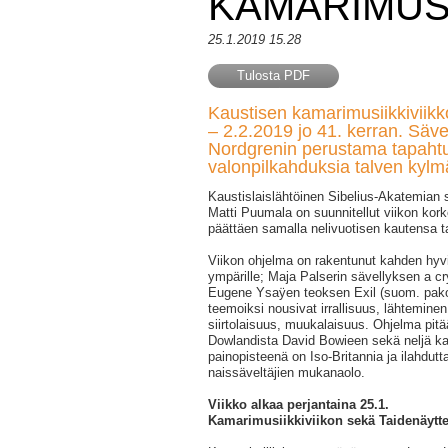
KAMARIMUSI
25.1.2019 15.28
Tulosta PDF
Kaustisen kamarimusiikkiviikko
– 2.2.2019 jo 41. kerran. Säve
Nordgrenin perustama tapaht
valonpilkahduksia talven kyl
Kaustislaislähtöinen Sibelius-Akatemian s
Matti Puumala on suunnitellut viikon kor
päättäen samalla nelivuotisen kautensa ta
Viikon ohjelma on rakentunut kahden hyvi
ympärille; Maja Palserin sävellyksen a cr
Eugene Ysaÿen teoksen Exil (suom. pakol
teemoiksi nousivat irrallisuus, lähteminen
siirtolaisuus, muukalaisuus. Ohjelma pitä
Dowlandista David Bowieen sekä neljä kan
painopisteenä on Iso-Britannia ja ilahdu
naissäveltäjien mukanaolo.
Viikko alkaa perjantaina 25.1.
Kamarimusiikkiviikon sekä Taidenäyttel