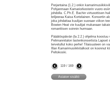
Perjantaina (1.2.) onkin kamarimusiikkivii
Pohjanmaan Kamariorkesterin vuoro esii
johdolla. C.Ph.E. Bachin virtuoottisen hui
briljeeraa Kaisa Kortelainen. Konsertin al
joka johdattaa kuulijan suoraan viikon te
Bowien Heat vie kuulijat mukanaan takaisin
romanttisen soinnin hurmaan.
Pääätöspäivän (la 2.2.) ohjelma koostuu
Pelimannitalon lastenkonsertista Lapset so
tervetullut koko perhe! Tilaisuuteen on v
Illan Kamarimusiikkitalkoot on koonnut kl
Peltokoski.
119 / 169
Asiaton sisältö