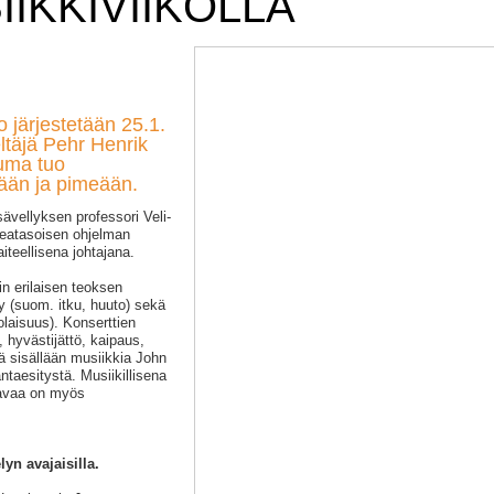
IKKIVIIKOLLA
 järjestetään 25.1.
ltäjä Pehr Henrik
uma tuo
mään ja pimeään.
ävellyksen professori Veli-
keatasoisen ohjelman
iteellisena johtajana.
n erilaisen teoksen
y (suom. itku, huuto) sekä
aisuus). Konserttien
, hyvästijättö, kaipaus,
ä sisällään musiikkia John
taesitystä. Musiikillisena
ttavaa on myös
yn avajaisilla.