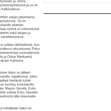
 Hynninen ja Jorma
hteisnäyttelynsä ja se on
Kalliosalissa.
rttien sarjan perjantaina.
esityksistä. Se on
olaisille pitämän
laan ryhmä on kokoontunut
eihin sekä lelujen ja
n säveltämisessä.
si juhlien tähtihetkistä, kun
yhdessä urkuvirtuoosi Pétur
stetuimmista suomalaisista
la ja Oskar Merikanto)
akarin huikeista
sten iloksi on jälleen
ouluilla -tapahtumat, joihin
pilaat kiertävät kylää
 esiintyy koululaisille.
kkala, Mauno Järvelä, Esko
tetti soittaa Esko Järvelän
elmistä tälle klassiselle
ssa kohdataan kaksi eri