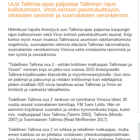
Uusi Tallinna-opas paljastaa Tallinnan rajun
kallistumisen, Viron kehnon palvelukulttuurin,
virolaisen rasismin ja suomalaisten veronkierron.
Helmikuun lopulla ilmestyvä uusi Tallinna-opas paljastaa kaupungin
rajun kallistumisen sekä Viron kehnon palvelukulttuurin taustat. Kirja
kertoo myös muun muassa Tallinnassa asumisen odottamattomista
ongelmista, suomalaisten rahoista elävästä Tallinnan taksimafiasta,
suomalaisten veronkierrosta Virossa sekä virolaisesta rasismista ja
sen syistä ja seurauksista.
"Todellinen Tallinna osa 2 - erittäin kriittinen matkaopas Tallinnaan ja
Viroon" -niminen kirja on jatko-osa vuonna 2015 ilmestyneelle
Tallinna-kirjallisuuden klassikolle ja myyntimenestykselle. Uusi teos
on pidempi ja paksumpi ja vieläkin kriittisempi kuin edeltäjänsä
pitäen sisällään 420 sivua tanakkaa asiaa Tallinnan ja Viron eri
ilmiöistä ja vaietuista tabuaiheista.
Todellinen Tallinna osa 2 -teoksen on toimittanut Virossa lähes 30
vuotta asunut suomalainen toimittaja, FM Sami Lotila. Hän on
aiemmin kirjoittanut suomeksi ja viroksi kymmenkunta kirjaa, kuten
mm. matkaoppaat Uusi Tallinna (Tammi 2002), Tallinna (Mondo
2007) ja Suomalainen Tallinna (Read Me/Bonnier 2017).
Todellinen Tallinna osa 2 on rohkea ja rehellinen matkaopas, mutta
ennen kaikkea se on johdatus virolaiseen yhteiskuntajärjestelmään,
jota Suomessa monet ihailevat tai inhoavat. Kirja esittelee Tallinnan