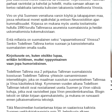
parhaat ravintolat ja kahvilat ja hotellit, mutta samaan aikaan se
kertoo railakkaita tarinoita kulissien takaisesta todellisesta Virosta.
Viro on yhä Suomeen verrattuna varsin köyhä ja takapajuinen maa,
jossa rehottavat monet epäkohdat ja entisen Neuvostoliiton ajan
kummallisuudet. Kirjassa on mukana myös useita tositarinoita
hullulla 1990-luvulla Tallinnassa asuneista suomalaisista ja heidän
uskomattomista kokemuksistaan.
Entä millaista on suomalainen seksi ”vapaamielisessä” Virossa?
Senkin Todellinen Tallinna kertoo suoraan ja kainostelematta
suomalaisten omalla suulla.
Kirjoitusote on, kuten otsikko lupaa,
erittäin kriittinen, muttei ryppyotsainen
vaan jopa humoristisinen.
Todellinen Tallinna osa 2 pohjautuu Tallinnan suomalaisista
koostuvan Todellinen Tallinna -yhteisön samannimiseen
internetblogiin, joka on maailman suosituin suomenkielinen Tallinnaa
T
ja Viroa käsittelevä blogi. Kymmenen vuoden aikana Todellisen
s
Tallinnan tekstit ovat nostattaneet useita Suomen ja Viron välisiä
kohuja, jotka ovat ravistelleet jopa Viron presidentinkansliaa. Blogin
tekstit on tähän kirjaan ajanmukaistettu, ja mukana on runsaasti
ennen julkaisemattomia tekstejä.
Tätä Massimedian kustantamaa kirjaa on saatavissa kaikista
Suomen verkkokirjakaupoista noin 20. helmikuuta alkaen.