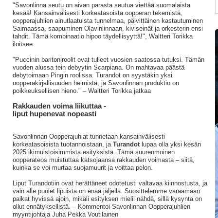
"Savonlinna seutu on aivan parasta seutua viettää suomalaista
kesää! Kansainvälisesti korkeatasoista oopperan tekemistä,
oopperajuhlien ainutlaatuista tunnelmaa, päivittäinen kastautuminen
Saimaassa, saapuminen Olavinlinnaan, kiviseinät ja orkesterin ensi
tahdit. Tämä kombinaatio hipoo täydellisyyttä!", Waltteri Torikka
iloitsee
"Puccinin baritoniroolit ovat tulleet vuosien saatossa tutuksi. Tämän
vuoden alussa tein debyytin Scarpiana. On mahtavaa päästä
debytoimaan Pingin roolissa. Turandot on syystäkin yksi
oopperakirjallisuuden helmistä, ja Savonlinnan produktio on
poikkeuksellisen hieno." – Waltteri Torikka jatkaa
Rakkauden voima liikuttaa -
liput hupenevat nopeasti
Savonlinnan Oopperajuhlat tunnetaan kansainvälisesti
korkeatasoisista tuotannoistaan, ja
Turandot
lupaa olla yksi kesän
2025 ikimuistoisimmista esityksistä. Tämä suurenmoinen
oopperateos muistuttaa katsojaansa rakkauden voimasta – siitä,
kuinka se voi murtaa suojamuurit ja voittaa pelon.
Liput Turandotiin ovat herättäneet odotetusti valtavaa kiinnostusta, ja
vain alle puolet lipuista on enää jäljellä. Suosittelemme varaamaan
paikat hyvissä ajoin, mikäli esityksen mielii nähdä, sillä kysyntä on
ollut ennätyksellistä. – Kommentoi Savonlinnan Oopperajuhlien
myyntijohtaja Juha Pekka Voutilainen