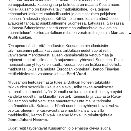
eurooppalaisesta kaupungista ja kolmesta eri maasta Kuusamoon.
Ruka-Kuusamo on kasvava talvimatkailukohde, joka tarjoaa
erinomaiset laskettelumahdollisuudet ja ainutlaatuisen pohjoisen
luonnon. Yhdessä nykyisen Kittilän reittimme kanssa nämä uudet
avaukset tarjoavat asiakkaillemme Suomessa, Latviassa, Saksassa
ja Isossa-Britanniassa entistä enemmän vaihtoehtoja talvilomien
suunnitteluun”, kertoo airBalticin reitistön varatoimitusjohtaja
Mantas
Vrubliauskas
.
”On upeaa nähdä, että matkustus Kuusamon ainutlaatuisiin
talvimaisemiin jatkaa kasvuaan. airBalticin uudet suorat reitit
vahvistavat merkittävästi alueen kansainvälistä vetovoimaa ja
tarjoavat matkailijoille entistä sujuvammat yhteydet Suomeen. Riian
monipuolisten yhteyksien kautta Kuusamoon on lisäksi mahdollista
matkustaa lukuisista muista Euroopan kohteista", kertoo Finavian
reittikehityksestä vastaava johtaja
Petri Vuori
.
“Kuusamon lentoasemasta tulee airBalticin koneen tukikohta
talvikauden sesonkikuukausien ajaksi, mikä tekee avauksesta
historiallisesti merkittävän. Samalla se luo suorat reittilentoyhteydet
kahdelta uudelta markkinalta Isosta-Britanniasta ja Latviasta Ruka-
Kuusamoon sekä vahvistaa saavutettavuutta meille tärkeältä
lähtömarkkinalta Saksasta. Nämä uudet lentoyhteydet ovat vahva
osoitus alueemme kasvavasta asemasta kansainvälisillä
markkinoilla”, kertoo Ruka-Kuusamo Matkailun toimitusjohtaja
Janne-Juhani Haarma.
Uudet reitit täydentävät Kuusamon jo olemassa olevia suoria