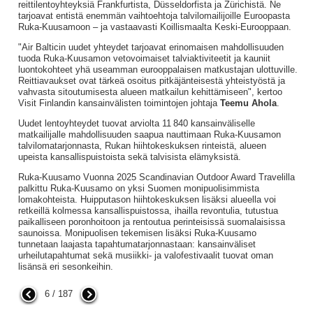
reittilentoyhteyksiä Frankfurtista, Düsseldorfista ja Zürichistä. Ne
tarjoavat entistä enemmän vaihtoehtoja talvilomailijoille Euroopasta
Ruka-Kuusamoon – ja vastaavasti Koillismaalta Keski-Eurooppaan.
"Air Balticin uudet yhteydet tarjoavat erinomaisen mahdollisuuden
tuoda Ruka-Kuusamon vetovoimaiset talviaktiviteetit ja kauniit
luontokohteet yhä useamman eurooppalaisen matkustajan ulottuville.
Reittiavaukset ovat tärkeä osoitus pitkäjänteisestä yhteistyöstä ja
vahvasta sitoutumisesta alueen matkailun kehittämiseen", kertoo
Visit Finlandin kansainvälisten toimintojen johtaja
Teemu Ahola
.
Uudet lentoyhteydet tuovat arviolta 11 840 kansainväliselle
matkailijalle mahdollisuuden saapua nauttimaan Ruka-Kuusamon
talvilomatarjonnasta, Rukan hiihtokeskuksen rinteistä, alueen
upeista kansallispuistoista sekä talvisista elämyksistä.
Ruka-Kuusamo Vuonna 2025 Scandinavian Outdoor Award Travelilla
palkittu Ruka-Kuusamo on yksi Suomen monipuolisimmista
lomakohteista. Huipputason hiihtokeskuksen lisäksi alueella voi
retkeillä kolmessa kansallispuistossa, ihailla revontulia, tutustua
paikalliseen poronhoitoon ja rentoutua perinteisissä suomalaisissa
saunoissa. Monipuolisen tekemisen lisäksi Ruka-Kuusamo
tunnetaan laajasta tapahtumatarjonnastaan: kansainväliset
urheilutapahtumat sekä musiikki- ja valofestivaalit tuovat oman
lisänsä eri sesonkeihin.
6 / 187