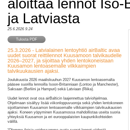
aloittaa lennot Iso
ja Latviasta
25.6.2026 9.24
Tulosta PDF
25.3.2026 - Latvialainen lentoyhtiö airBaltic avaa
uudet suorat reittilennot Kuusamoon talvikaudelle
2026–2027, ja sijoittaa yhden lentokoneistaan
Kuusamon lentoasemalle vilkkaimpien
talvikuukausien ajaksi.
Joulukuusta 2026 maaliskuuhun 2027 Kuusamon lentoasemalta
pääsee suorilla lennoilla Isoon-Britanniaan (Lontoo ja Manchester),
Saksaan (Berliini ja Hampuri) sekä Latviaan (Riika).
Uudet lennot ovat osa airBalticin laajennettua talviohjelmaa.
Ohjelmaan sisältyy lisää viikonloppuvuoroja sekä yhden lentokoneen
sijoittaminen Kuusamon lentoasemalle vilkkaimpien talvikuukausien
ajaksi. Koneen yöpyminen Kuusamossa mahdollistaa useita suoria
yhteyksiä Kuusamon ja eri eurooppalaisten kaupunkikohteiden
välillä.
“Olemme iloisia voidessamme avata suorat lennot viidestä