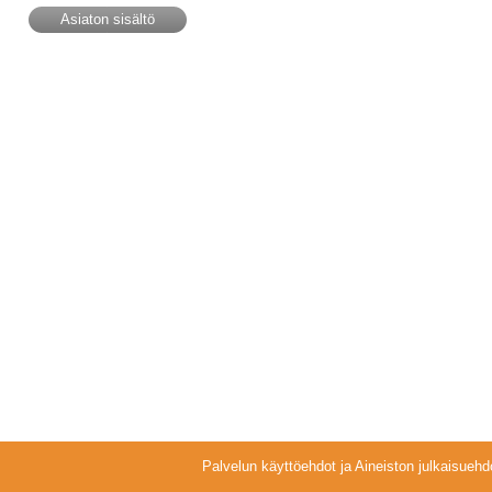
Asiaton sisältö
Palvelun käyttöehdot ja Aineiston julkaisuehd