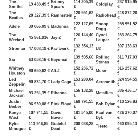
The
Britney
114 205,39
237 915,95
19 438,49 €
Coldplay
Smiths
Spears
€
€
The
120 551,62
248 872,20
28 327,39 €
Rammstein
Radiohead
Beatles
€
€
122 127,69
Snoop
255 951,52
Adele
39 066,09 €
Madonna
€
Dogg
€
The
126 144,40
Cyndi
283 264,75
45 961,91€
Jay-Z
Weeknd
€
Lauper
€
132 354,13
307 138,63
Stromae
47 008,19 €
Kraftwerk
U2
€
€
139 595,66
Rolling
311 717,03
Sia
63 058,16 €
Beyoncé
€
Stones
€
Whitney
152 236,72
316 257,62
90 650,62 €
Alt-J
Muse
Houston
€
€
Led
153 280,04
324 994,55
90 834,70 €
Lady Gaga
Aerosmith
Zeppelin
€
€
Michael
156 132,28
386 436,17
93 254,35 €
Rihanna
Metallica
Jackson
€
€
Justin
169 791,55
410 526,93
96 930,08 €
Pink Floyd
Bob Dylan
Bieber
€
€
Kanye
107 741,55
David
181 545,00
Paul van
426 370,07
West
€
Bowie
€
Dyk
€
Kylie
113 946,85
Grateful
208 038,28
460 095,13
Tiësto
Minogue
€
Dead
€
€