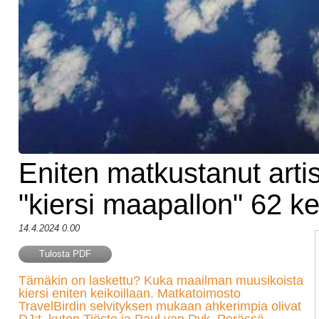
Eniten matkustanut artis
"kiersi maapallon" 62 ke
14.4.2024 0.00
Tulosta PDF
Tämäkin on laskettu? Kuka maailman muusikoista
kiersi eniten keikoillaan. Matkatoimosto
TravelBirdin selvityksen mukaan ahkerimpia olivat