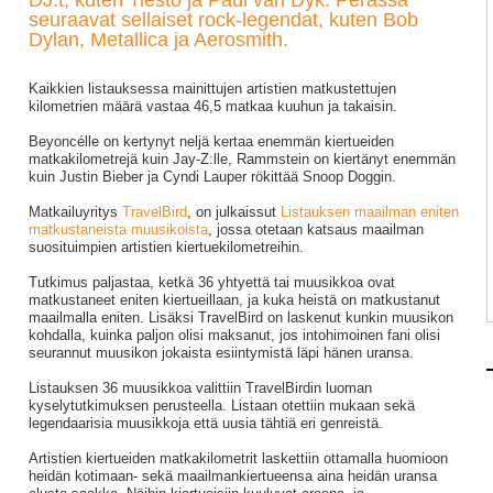
DJ:t, kuten Tiësto ja Paul van Dyk. Perässä
seuraavat sellaiset rock-legendat, kuten Bob
Dylan, Metallica ja Aerosmith.
Kaikkien listauksessa mainittujen artistien matkustettujen
kilometrien määrä vastaa 46,5 matkaa kuuhun ja takaisin.
Beyoncélle on kertynyt neljä kertaa enemmän kiertueiden
matkakilometrejä kuin Jay-Z:lle, Rammstein on kiertänyt enemmän
kuin Justin Bieber ja Cyndi Lauper rökittää Snoop Doggin.
Matkailuyritys
TravelBird
, on julkaissut
Listauksen maailman eniten
matkustaneista muusikoista
, jossa otetaan katsaus maailman
suosituimpien artistien kiertuekilometreihin.
Tutkimus paljastaa, ketkä 36 yhtyettä tai muusikkoa ovat
matkustaneet eniten kiertueillaan, ja kuka heistä on matkustanut
maailmalla eniten. Lisäksi TravelBird on laskenut kunkin muusikon
kohdalla, kuinka paljon olisi maksanut, jos intohimoinen fani olisi
seurannut muusikon jokaista esiintymistä läpi hänen uransa.
Listauksen 36 muusikkoa valittiin TravelBirdin luoman
kyselytutkimuksen perusteella. Listaan otettiin mukaan sekä
legendaarisia muusikkoja että uusia tähtiä eri genreistä.
Artistien kiertueiden matkakilometrit laskettiin ottamalla huomioon
heidän kotimaan- sekä maailmankiertueensa aina heidän uransa