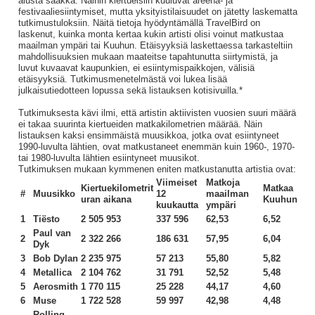
alusta saakka. Näihin kiertueisiin kuuluvat areena- ja
festivaaliesiintymiset, mutta yksityistilaisuudet on jätetty laskematta
tutkimustuloksiin. Näitä tietoja hyödyntämällä TravelBird on
laskenut, kuinka monta kertaa kukin artisti olisi voinut matkustaa
maailman ympäri tai Kuuhun. Etäisyyksiä laskettaessa tarkasteltiin
mahdollisuuksien mukaan maateitse tapahtunutta siirtymistä, ja
luvut kuvaavat kaupunkien, ei esiintymispaikkojen, välisiä
etäisyyksiä. Tutkimusmenetelmästä voi lukea lisää
julkaisutiedotteen lopussa sekä listauksen kotisivuilla.*
Tutkimuksesta kävi ilmi, että artistin aktiivisten vuosien suuri määrä
ei takaa suurinta kiertueiden matkakilometrien määrää. Näin
listauksen kaksi ensimmäistä muusikkoa, jotka ovat esiintyneet
1990-luvulta lähtien, ovat matkustaneet enemmän kuin 1960-, 1970-
tai 1980-luvulta lähtien esiintyneet muusikot.
Tutkimuksen mukaan kymmenen eniten matkustanutta artistia ovat:
Viimeiset
Matkoja
Kiertuekilometrit
Matkaa
#
Muusikko
12
maailman
uran aikana
Kuuhun
kuukautta
ympäri
1
Tiësto
2 505 953
337 596
62,53
6,52
Paul van
2
2 322 266
186 631
57,95
6,04
Dyk
3
Bob Dylan
2 235 975
57 213
55,80
5,82
4
Metallica
2 104 762
31 791
52,52
5,48
5
Aerosmith
1 770 115
25 228
44,17
4,60
6
Muse
1 722 528
59 997
42,98
4,48
Rolling