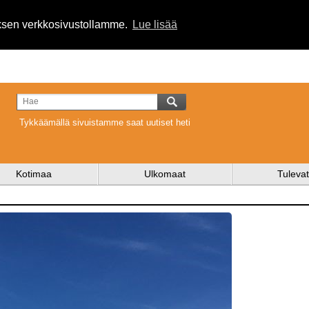
uksen verkkosivustollamme.
Lue lisää
Tykkäämällä sivuistamme saat uutiset heti
Kotimaa
Ulkomaat
Tulevat