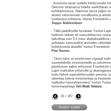
- Astumme aivan uudelle kehitysuralle k
Olemme ottamassa todella merkittävän a
kehittämisessä. Näemme tässä paljon m
alueen vetovoimaan turvallisena ja ainut
tuottavana kohteena, toteaa Enontekiön 
Seppo Alatörmänen
.
- Tällä päätöksellä turvataan Tunturi-Lap
kaikkein tärkein eli saavutettavuus seur
tarkoittaa noin 5,5 meur aluetaloudellisia
puhutaan varovastikin arvioiden vähintään
kehityksestä alueelle” kertoo Enontekiön y
Pasi Ikonen
.
- Tämä tulos on positiivinen signaali kaiki
suunnitelluille investoinneille ja uskomme
positiivisen aallon erityisesti Enontekiön 
Lapin matkailun yrityksille ja alueorganis
luotu tärkeä saavutettavuuden perusta, j
rakentaa tulevia investointeja ja kestävä
matkailun kasvattamiseksi” kertoo Tuntur
toiminnanjohtaja
Veli-Matti Hettula
.
91 / 187
Asiaton sisältö