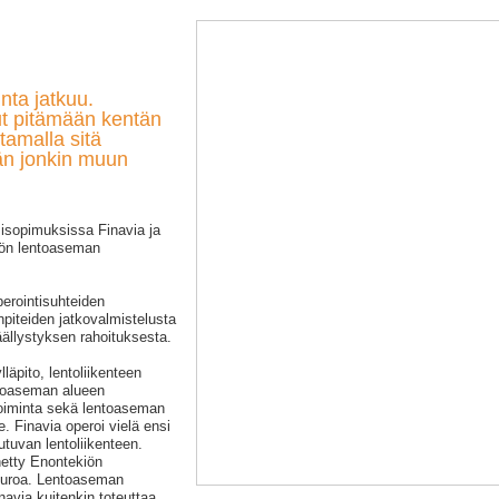
nta jatkuu.
ut pitämään kentän
tamalla sitä
ään jonkin muun
esisopimuksissa Finavia ja
iön lentoaseman
erointisuhteiden
npiteiden jatkovalmistelusta
ällystyksen rahoituksesta.
äpito, lentoliikenteen
ntoaseman alueen
oiminta sekä lentoaseman
. Finavia operoi vielä ensi
tuvan lentoliikenteen.
etty Enontekiön
euroa. Lentoaseman
navia kuitenkin toteuttaa