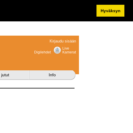
Hyväksyn
Kirjaudu sisään
Live
Digilehdet
Kamerat
 jutut
Info