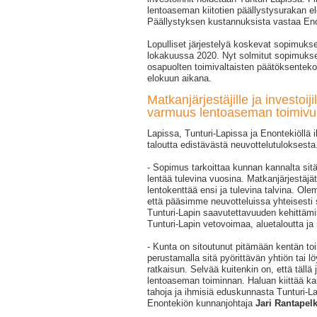
lentoaseman kiitotien päällystysurakan e
Päällystyksen kustannuksista vastaa Eno
Lopulliset järjestelyä koskevat sopimukset 
lokakuussa 2020. Nyt solmitut sopimukset
osapuolten toimivaltaisten päätöksentek
elokuun aikana.
Matkanjärjestäjille ja investoij
varmuus lentoaseman toimivu
Lapissa, Tunturi-Lapissa ja Enontekiöllä i
taloutta edistävästä neuvottelutuloksesta
- Sopimus tarkoittaa kunnan kannalta sitä
lentää tulevina vuosina. Matkanjärjestäjät
lentokenttää ensi ja tulevina talvina. Ole
että pääsimme neuvotteluissa yhteisesti 
Tunturi-Lapin saavutettavuuden kehittäm
Tunturi-Lapin vetovoimaa, aluetaloutta ja
- Kunta on sitoutunut pitämään kentän to
perustamalla sitä pyörittävän yhtiön tai 
ratkaisun. Selvää kuitenkin on, että tällä
lentoaseman toiminnan. Haluan kiittää kai
tahoja ja ihmisiä eduskunnasta Tunturi-Lapi
Enontekiön kunnanjohtaja
Jari Rantapel