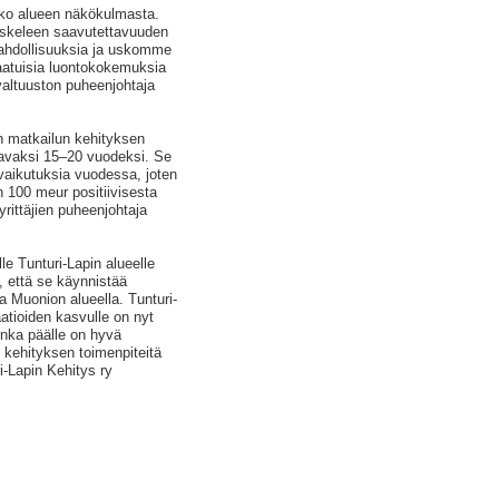
oko alueen näkökulmasta.
skeleen saavutettavuuden
ahdollisuuksia ja uskomme
laatuisia luontokokemuksia
valtuuston puheenjohtaja
in matkailun kehityksen
aavaksi 15–20 vuodeksi. Se
 vaikutuksia vuodessa, joten
 100 meur positiivisesta
rittäjien puheenjohtaja
lle Tunturi-Lapin alueelle
, että se käynnistää
ja Muonion alueella. Tunturi-
aatioiden kasvulle on nyt
onka päälle on hyvä
n kehityksen toimenpiteitä
i-Lapin Kehitys ry