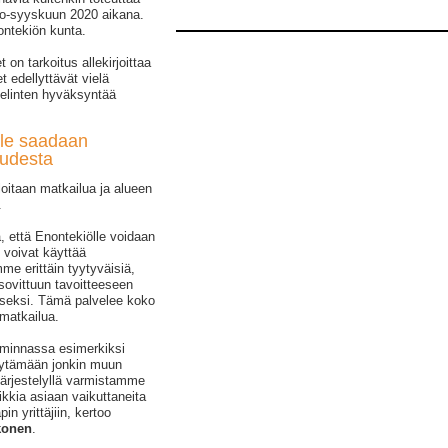
lo-syyskuun 2020 aikana.
ntekiön kunta.
on tarkoitus allekirjoittaa
 edellyttävät vielä
oelinten hyväksyntää
ille saadaan
udesta
loitaan matkailua ja alueen
.
, että Enontekiölle voidaan
 voivat käyttää
mme erittäin tyytyväisiä,
sovittuun tavoitteeseen
iseksi. Tämä palvelee koko
 matkailua.
iminnassa esimerkiksi
löytämään jonkin muun
 järjestelyllä varmistamme
kkia asiaan vaikuttaneita
n yrittäjiin, kertoo
konen
.