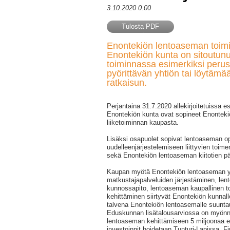
3.10.2020 0.00
Tulosta PDF
Enontekiön lentoaseman toimi
Enontekiön kunta on sitoutun
toiminnassa esimerkiksi perus
pyörittävän yhtiön tai löytäm
ratkaisun.
Perjantaina 31.7.2020 allekirjoitetuissa 
Enontekiön kunta ovat sopineet Enontek
liiketoiminnan kaupasta.
Lisäksi osapuolet sopivat lentoaseman op
uudelleenjärjestelemiseen liittyvien toime
sekä Enontekiön lentoaseman kiitotien pä
Kaupan myötä Enontekiön lentoaseman yll
matkustajapalveluiden järjestäminen, le
kunnossapito, lentoaseman kaupallinen t
kehittäminen siirtyvät Enontekiön kunnalle
talvena Enontekiön lentoasemalle suuntau
Eduskunnan lisätalousarviossa on myönn
lentoaseman kehittämiseen 5 miljoonaa 
investoinnit hoidetaan Tunturi-Lapissa. Fi