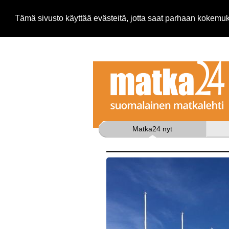
Tämä sivusto käyttää evästeitä, jotta saat parhaan kokem
Matka24 nyt