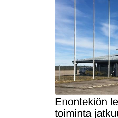
Enontekiön l
toiminta jatku