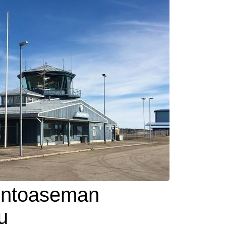
entoaseman
u